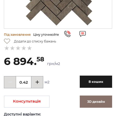
Під замовлення
Ціну уточнюйте
Додати до списку бажань
6 894.
58
грн/м2
м2
В кошик
Консультація
3D дизайн
Доступні варіанти: