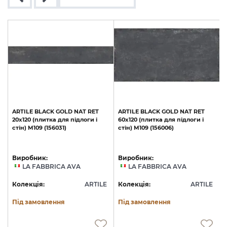
ARTILE
BLACK
GOLD
NAT
RET
ARTILE
BLACK
GOLD
NAT
RET
20х120
(плитка
для
підлоги
і
60х120
(плитка
для
підлоги
і
стін)
M109
(156031)
стін)
M109
(156006)
(
Виробник:
Виробник:
LA FABBRICA AVA
LA FABBRICA AVA
E
Колекція:
ARTILE
Колекція:
ARTILE
Під замовлення
Під замовлення