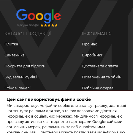
КАТАЛОГ ПРОДУКЦІЇ
ІНФОРМАЦІЯ
Плитка
Про нас
Сантехніка
Виробники
Покриття для підлоги
Доставка та оплата
Будівельні суміші
Повернення та обмін
Стінові панелі
Публічна оферта
Цей сайт використовує файли cookie
Новинки
Політика
конфіденційності
Ми використовуємо файли cookie для аналізу трафіку, адаптації
Акційні товари
контенту та реклами для вас, а також дозволяємо ділитися
інформацією в соціальних мережах. Ми ділимося інформацією
Акції/Знижки
про вашу активність в Інтернеті з партнерами Google: сайтами
соціальних мереж, рекламними та веб-аналітичними
ПРИЄДНУЙТЕСЬ ДО НАС У СОЦМЕРЕЖАХ
компаніями. Наші партнери можуть поєднувати цю інформацію