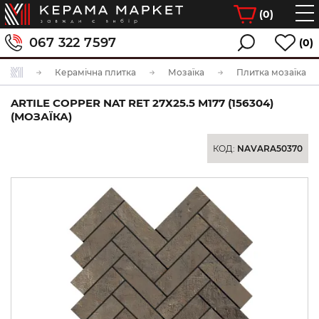
(
0
)
067 322 7597
(0)
Керамічна плитка
Мозаїка
Плитка мозаїка
ARTILE COPPER NAT RET 27Х25.5 M177 (156304)
(МОЗАЇКА)
КОД:
NAVARA50370