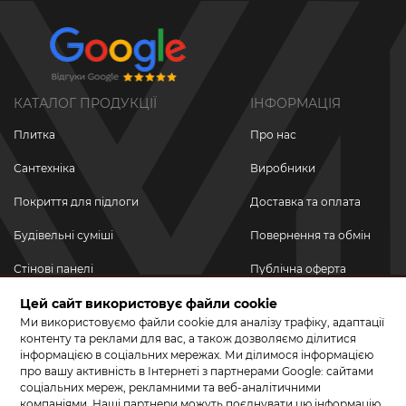
КАТАЛОГ ПРОДУКЦІЇ
ІНФОРМАЦІЯ
Плитка
Про нас
Сантехніка
Виробники
Покриття для підлоги
Доставка та оплата
Будівельні суміші
Повернення та обмін
Стінові панелі
Публічна оферта
Цей сайт використовує файли cookie
Новинки
Політика
конфіденційності
Ми використовуємо файли cookie для аналізу трафіку, адаптації
Акційні товари
контенту та реклами для вас, а також дозволяємо ділитися
інформацією в соціальних мережах. Ми ділимося інформацією
Акції/Знижки
про вашу активність в Інтернеті з партнерами Google: сайтами
соціальних мереж, рекламними та веб-аналітичними
ПРИЄДНУЙТЕСЬ ДО НАС У СОЦМЕРЕЖАХ
компаніями. Наші партнери можуть поєднувати цю інформацію