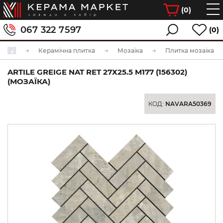
(
0
)
067 322 7597
(0)
Керамічна плитка
Мозаїка
Плитка мозаїка
ARTILE GREIGE NAT RET 27Х25.5 M177 (156302)
(МОЗАЇКА)
КОД:
NAVARA50369