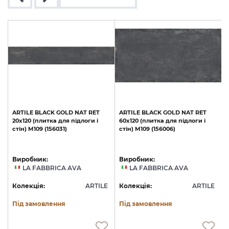
ARTILE
BLACK
GOLD
NAT
RET
ARTILE
BLACK
GOLD
NAT
RET
20х120
(плитка
для
підлоги
і
60х120
(плитка
для
підлоги
і
стін)
M109
(156031)
стін)
M109
(156006)
(
Виробник:
Виробник:
LA FABBRICA AVA
LA FABBRICA AVA
E
Колекція:
ARTILE
Колекція:
ARTILE
Під замовлення
Під замовлення