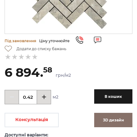
Під замовлення
Ціну уточнюйте
Додати до списку бажань
6 894.
58
грн/м2
м2
В кошик
Консультація
3D дизайн
Доступні варіанти: