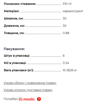
Показник стирання:
PEI IV
Матеріал:
керамограніт
Ширина, см:
30
Довжина, см:
30
Товщина, см:
0.88
Пакування:
Штук в упаковці:
6
М2 в упаковці:
0.54
Вага упаковки (кг):
10.3626 кг.
Умови обміну і повернення товару
Умови оплати і доставки товару
Потрібен
3D дизайн