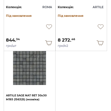
Колекція:
ROMA
Колекція:
ARTILE
Під замовлення
Під замовлення
844.
8 272.
34
46
грн/шт
грн/м2
ARTILE
SAGE
NAT
RET
30х30
M193
(156325)
(мозаїка)