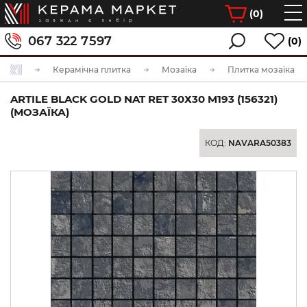
(
0
)
067 322 7597
(0)
Керамічна плитка
Мозаїка
Плитка мозаїка
ARTILE BLACK GOLD NAT RET 30Х30 M193 (156321)
(МОЗАЇКА)
КОД:
NAVARA50383