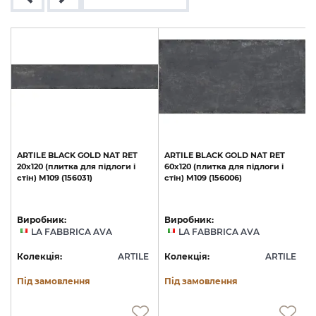
ARTILE
BLACK
GOLD
NAT
RET
ARTILE
BLACK
GOLD
NAT
RET
20х120
(плитка
для
підлоги
і
60х120
(плитка
для
підлоги
і
стін)
M109
(156031)
стін)
M109
(156006)
(
Виробник:
Виробник:
LA FABBRICA AVA
LA FABBRICA AVA
E
Колекція:
ARTILE
Колекція:
ARTILE
Під замовлення
Під замовлення