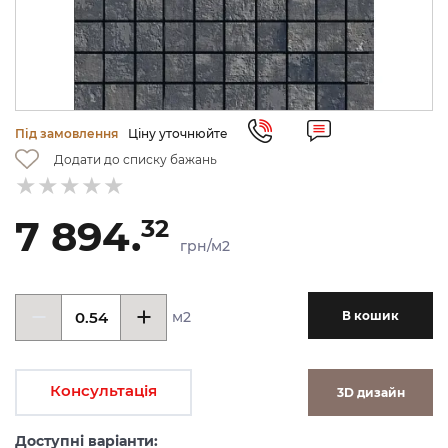
Під замовлення
Ціну уточнюйте
Додати до списку бажань
7 894.
32
грн/м2
м2
В кошик
Консультація
3D дизайн
Доступні варіанти: