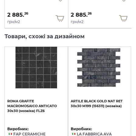
2 885.
2 885.
26
26
грн/м2
грн/м2
Товари, схожі за дизайном
ROMA
GRAFITE
ARTILE
BLACK
GOLD
NAT
RET
MACROMOSAICO
ANTICATO
30х30
M199
(156311)
(мозаїка)
30x30
(мозаїка)
FLZ6
Виробник:
Виробник:
FAP CERAMICHE
LA FABBRICA AVA