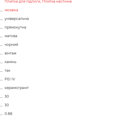
Плитка для підлоги,
Плитка настінна
мозаїка
універсальна
прямокутна
матова
чорний
вінтаж
камінь
так
PEI IV
керамограніт
30
30
0.88