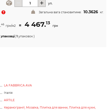
уп.
10.3626
Загальна вага становитиме:
кг.
4 467.
13
.
=
46
грн/м2
грн
 упаковці
(
1
упаковок
)
LA FABBRICA AVA
Італія
ARTILE
Керамограніт,
Мозаїка,
Плитка для ванни,
Плитка для кухні,