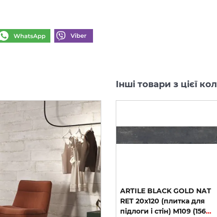
Інші товари з цієї ко
T
ARTILE BLACK GOLD NAT
ARTILE BLACK GOLD NAT
RET 30х30 M193 (156321)
RET 20х120 (плитка для
(мозаїка)
підлоги і стін) M109 (156031)