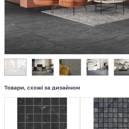
Виробник:
LA FABBRICA AVA
Виробник:
Колекція:
ARTILE
Колекція:
ARTI
Під замовлення
Під замовлення
6 894.
17 047.
58
38
грн/м2
грн/м2
Товари, схожі за дизайном