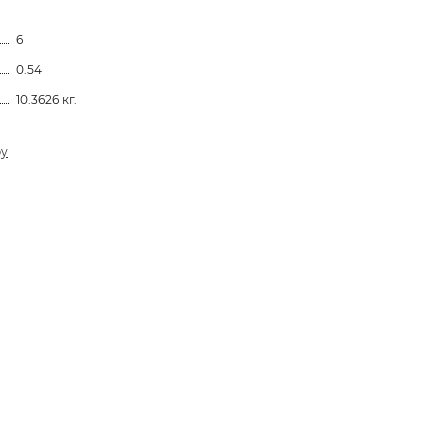
6
0.54
10.3626 кг.
ру