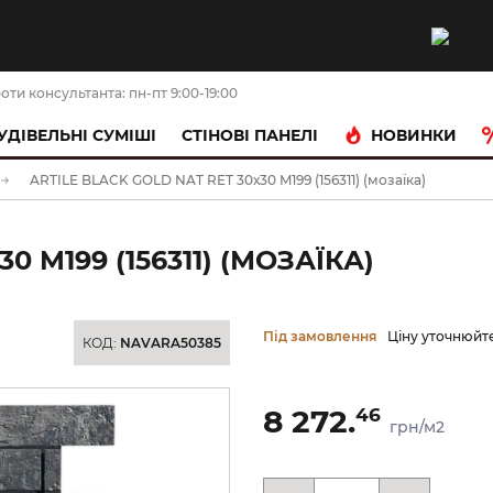
оти консультанта: пн-пт 9:00-19:00
НОВИНКИ
УДІВЕЛЬНІ СУМІШІ
CТІНОВІ ПАНЕЛІ
ARTILE BLACK GOLD NAT RET 30х30 M199 (156311) (мозаїка)
0 M199 (156311) (МОЗАЇКА)
Під замовлення
Ціну уточнюйт
КОД:
NAVARA50385
8 272.
46
грн/м2