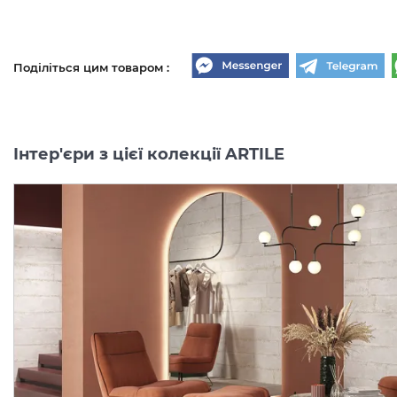
Поділіться цим товаром :
Інтер'єри з цієї колекції ARTILE
ARTILE BLACK GOLD NAT
ARTILE BLACK GOLD NA
RET 27х25.5 M177 (156301)
RET 28х29 M303 (156331)
(мозаїка)
(мозаїка)