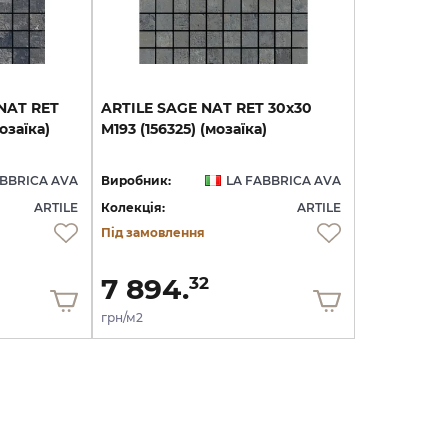
NAT
RET
ARTILE
SAGE
NAT
RET
30х30
озаїка)
M193
(156325)
(мозаїка)
ABBRICA AVA
Виробник:
LA FABBRICA AVA
ARTILE
Колекція:
ARTILE
Під замовлення
7 894.
32
грн/м2