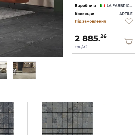
LA FABBRICA AVA
Виробник:
LA FABBRICA AVA
Виробник:
LA FABBRICA AVA
LE
Колекція:
ARTILE
Колекція:
ARTILE
Під замовлення
Під замовлення
7 894.
2 885.
32
26
грн/м2
грн/м2