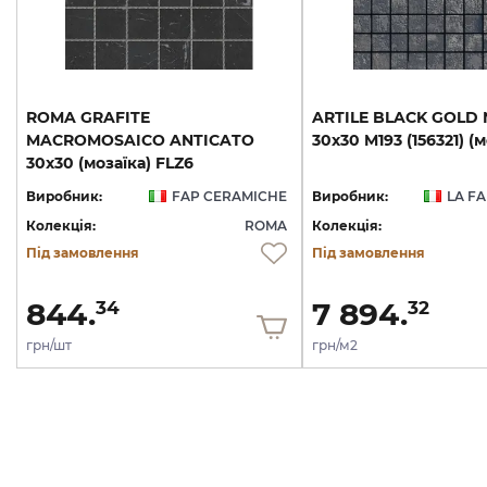
ROMA GRAFITE
ARTILE
BLACK
GOLD
MACROMOSAICO ANTICATO
30х30
M193
(156321)
(м
30x30 (мозаїка) FLZ6
Виробник:
FAP CERAMICHE
Виробник:
LA F
Колекція:
ROMA
Колекція:
Під замовлення
Під замовлення
844.
7 894.
34
32
грн/шт
грн/м2