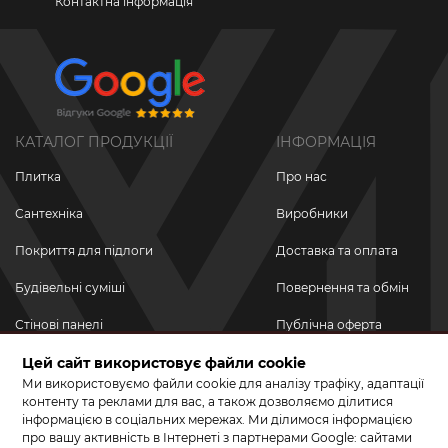
Контактна інформація
КАТАЛОГ ПРОДУКЦІЇ
ІНФОРМАЦІЯ
Плитка
Про нас
Сантехніка
Виробники
Покриття для підлоги
Доставка та оплата
Будівельні суміші
Повернення та обмін
Стінові панелі
Публічна оферта
Новинки
Цей сайт використовує файли cookie
Політика
конфіденційності
Ми використовуємо файли cookie для аналізу трафіку, адаптації
Акційні товари
контенту та реклами для вас, а також дозволяємо ділитися
інформацією в соціальних мережах. Ми ділимося інформацією
Акції/Знижки
про вашу активність в Інтернеті з партнерами Google: сайтами