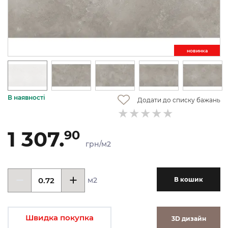
новинкa
В наявності
Додати до списку бажань
1 307.
90
грн/м2
м2
В кошик
Швидка покупка
3D дизайн