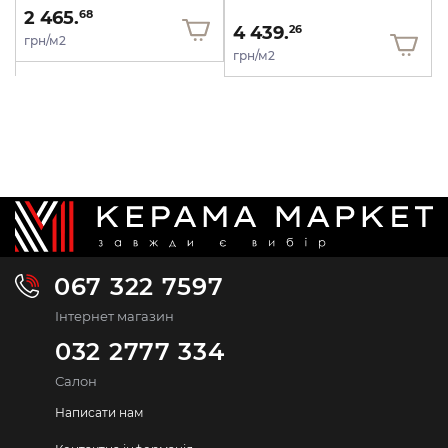
2 465.
68
4 439.
26
грн/м2
грн/м2
067 322 7597
Інтернет магазин
032 2777 334
Салон
Написати нам