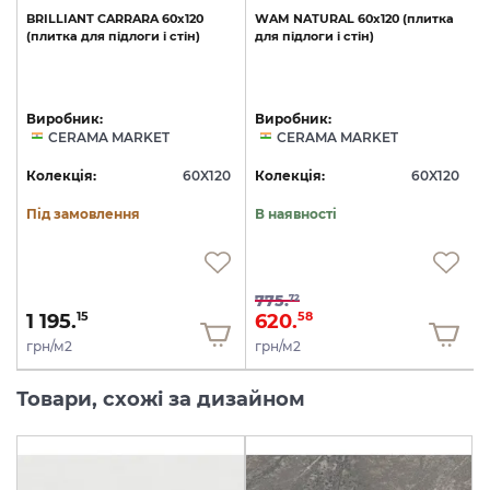
BRILLIANT
CARRARA
60х120
WAM
NATURAL
60х120
(плитка
(плитка
для
підлоги
і
стін)
для
підлоги
і
стін)
Виробник:
Виробник:
CERAMA MARKET
CERAMA MARKET
0
Колекція:
60X120
Колекція:
60X120
Під замовлення
В наявності
775.
72
1 195.
620.
15
58
грн/м2
грн/м2
Товари, схожі за дизайном