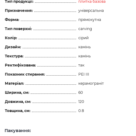
Тип продукції:
плитка базова
Призначення:
універсальна
Форма:
прямокутна
Тип поверхні:
carving
Колір:
сірий
Дизайн:
камінь
Текстура:
камінь
Ректифікована:
так
Показник стирання:
PEI III
Матеріал:
керамограніт
Ширина, см:
60
Довжина, см:
120
Товщина, см:
0.8
Пакування: