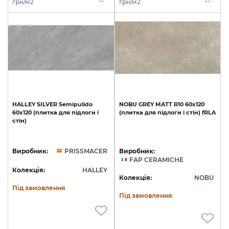
грн/м2
грн/м2
HALLEY
SILVER
Semipulido
NOBU
GREY
MATT
R10
60х120
60x120
(плитка
для
підлоги
і
(плитка
для
підлоги
і
стін)
fRLA
стін)
Виробник:
PRISSMACER
Виробник:
FAP CERAMICHE
Колекція:
HALLEY
Колекція:
NOBU
Під замовлення
Під замовлення