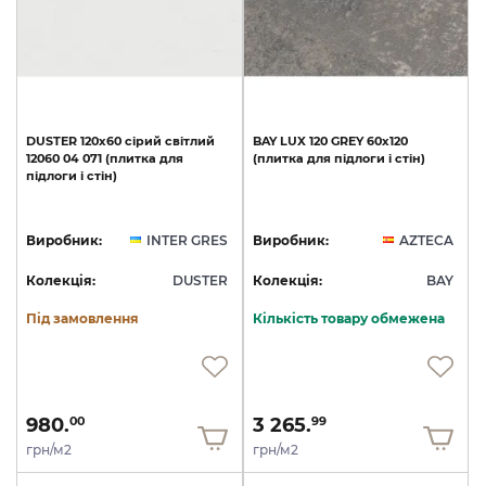
DUSTER
120х60
сірий
світлий
BAY
LUX
120
GREY
60x120
12060
04
071
(плитка
для
(плитка
для
підлоги
і
стін)
підлоги
і
стін)
Виробник:
INTER GRES
Виробник:
AZTECA
Колекція:
DUSTER
Колекція:
BAY
Під замовлення
Кількість товару обмежена
980.
3 265.
00
99
грн/м2
грн/м2