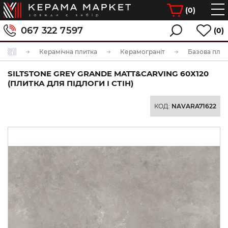
(
0
)
067 322 7597
(0)
Керамічна плитка
Керамограніт
Базова плит
SILTSTONE GREY GRANDE MATT&CARVING 60Х120
(ПЛИТКА ДЛЯ ПІДЛОГИ І СТІН)
КОД:
NAVARA71622