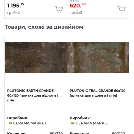
1 195.
620.
15
58
грн/м2
грн/м2
Товари, схожі за дизайном
PLUTONIC
EARTH
GRANDE
PLUTONIC
TEAL
GRANDE
60х120
60х120
(плитка
для
підлоги
і
(плитка
для
підлоги
і
стін)
стін)
Виробник:
Виробник:
CERAMA MARKET
CERAMA MARKET
Колекція:
60X120
Колекція:
60X120