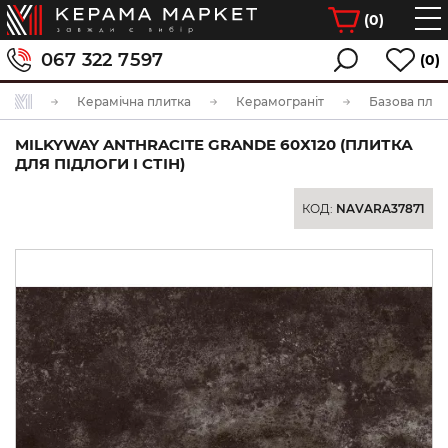
(
0
)
067 322 7597
(0)
Керамічна плитка
Керамограніт
Базова плит
MILKYWAY ANTHRACITE GRANDE 60Х120 (ПЛИТКА
ДЛЯ ПІДЛОГИ І СТІН)
КОД:
NAVARA37871