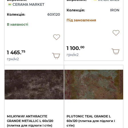
CERAMA MARKET
Колекція:
IRON
Колекція:
60X120
Під замовлення
В наявності
1 100.
00
1 465.
75
грн/м2
грн/м2
MILKYWAY
ANTHRACITE
PLUTONIC
TEAL
GRANDE
L
GRANDE
METALLIC
L
60х120
60х120
(плитка
для
підлоги
і
(плитка
для
підлоги
і
стін)
стін)