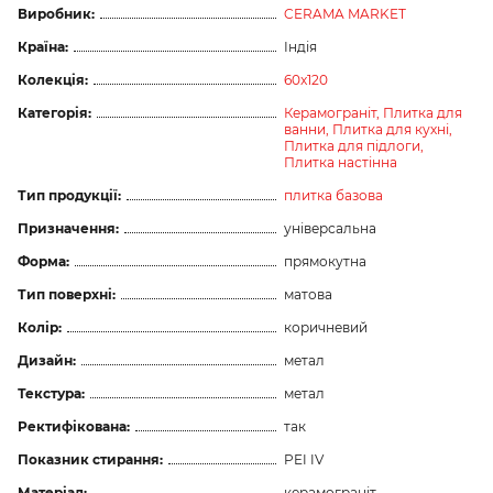
Виробник:
CERAMA MARKET
Країна:
Індія
Колекція:
60x120
Категорія:
Керамограніт,
Плитка для
ванни,
Плитка для кухні,
Плитка для підлоги,
Плитка настінна
Тип продукції:
плитка базова
Призначення:
універсальна
Форма:
прямокутна
Тип поверхні:
матова
Колір:
коричневий
Дизайн:
метал
Текстура:
метал
Ректифікована:
так
Показник стирання:
PEI IV
Матеріал:
керамограніт