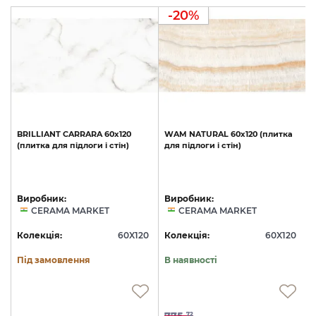
-20%
BRILLIANT
CARRARA
60х120
WAM
NATURAL
60х120
(плитка
(плитка
для
підлоги
і
стін)
для
підлоги
і
стін)
Виробник:
Виробник:
CERAMA MARKET
CERAMA MARKET
0
Колекція:
60X120
Колекція:
60X120
Під замовлення
В наявності
775.
72