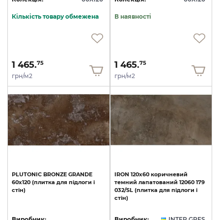
Кількість товару обмежена
В наявності
1 465.
1 465.
75
75
грн/м2
грн/м2
PLUTONIC
BRONZE
GRANDE
IRON
120х60
коричневий
60х120
(плитка
для
підлоги
і
темний
лапатований
12060
179
стін)
032/SL
(плитка
для
підлоги
і
стін)
Виробник:
Виробник:
INTER GRES