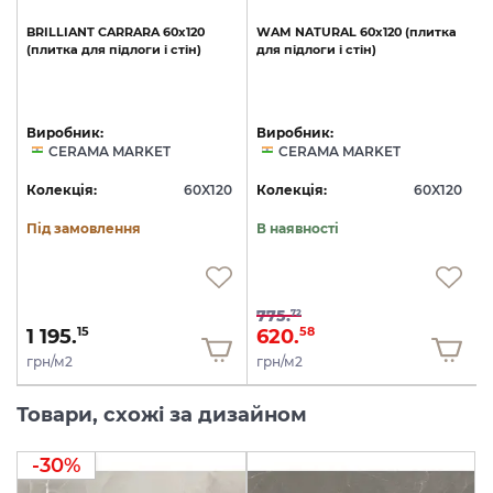
BRILLIANT
CARRARA
60х120
WAM
NATURAL
60х120
(плитка
(плитка
для
підлоги
і
стін)
для
підлоги
і
стін)
Виробник:
Виробник:
CERAMA MARKET
CERAMA MARKET
0
Колекція:
60X120
Колекція:
60X120
Під замовлення
В наявності
775.
72
1 195.
620.
15
58
грн/м2
грн/м2
Товари, схожі за дизайном
-30%