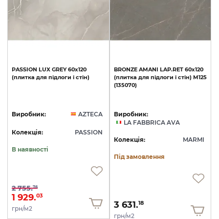
PASSION
LUX
GREY
60x120
BRONZE
AMANI
LAP.RET
60х120
(плитка
для
підлоги
і
стін)
(плитка
для
підлоги
і
стін)
M125
(135070)
Виробник:
AZTECA
Виробник:
LA FABBRICA AVA
Колекція:
PASSION
Колекція:
MARMI
В наявності
Під замовлення
2 755.
76
1 929.
03
3 631.
18
грн/м2
грн/м2