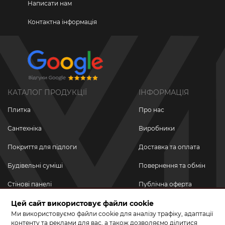
Написати нам
Контактна інформація
КАТАЛОГ ПРОДУКЦІЇ
ІНФОРМАЦІЯ
Плитка
Про нас
Сантехніка
Виробники
Покриття для підлоги
Доставка та оплата
Будівельні суміші
Повернення та обмін
Стінові панелі
Публічна оферта
Новинки
Цей сайт використовує файли cookie
Політика
конфіденційності
Ми використовуємо файли cookie для аналізу трафіку, адаптації
Акційні товари
контенту та реклами для вас, а також дозволяємо ділитися