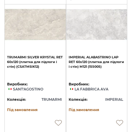
TRUMARMI
SILVER
KRYSTAL
RET
IMPERIAL
ALABASTRINO
LAP
60x120
(плитка
для
підлоги
і
RET
60х120
(плитка
для
підлоги
стін)
(CSATMSIK12)
і
стін)
M121
(155005)
Виробник:
Виробник:
SANT'AGOSTINO
LA FABBRICA AVA
Колекція:
TRUMARMI
Колекція:
IMPERIAL
Під замовлення
Під замовлення