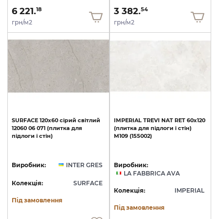
6 221.
3 382.
18
54
грн/м2
грн/м2
SURFACE
120х60
сірий
світлий
IMPERIAL
TREVI
NAT
RET
60х120
12060
06
071
(плитка
для
(плитка
для
підлоги
і
стін)
підлоги
і
стін)
M109
(155002)
Виробник:
INTER GRES
Виробник:
LA FABBRICA AVA
Колекція:
SURFACE
Колекція:
IMPERIAL
Під замовлення
Під замовлення