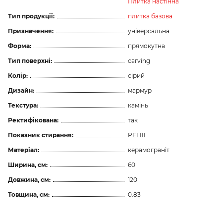
Плитка настінна
Тип продукції:
плитка базова
Призначення:
універсальна
Форма:
прямокутна
Тип поверхні:
carving
Колір:
сірий
Дизайн:
мармур
Текстура:
камінь
Ректифікована:
так
Показник стирання:
PEI III
Матеріал:
керамограніт
Ширина, см:
60
Довжина, см:
120
Товщина, см:
0.83