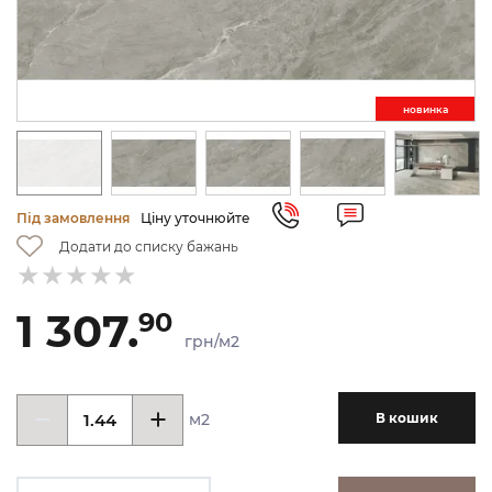
новинкa
Під замовлення
Ціну уточнюйте
Додати до списку бажань
1 307.
90
грн/м2
м2
В кошик