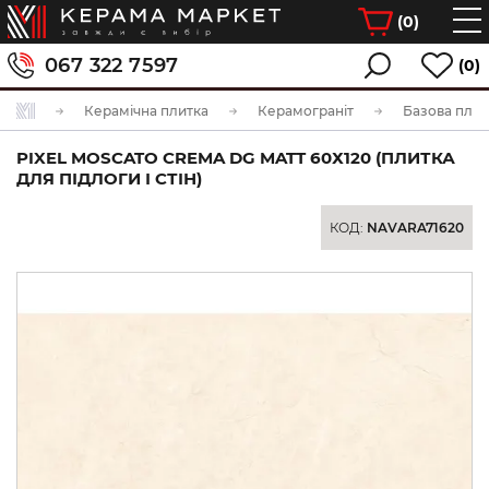
(
0
)
067 322 7597
(0)
Керамічна плитка
Керамограніт
Базова плит
PIXEL MOSCATO CREMA DG MATT 60Х120 (ПЛИТКА
ДЛЯ ПІДЛОГИ І СТІН)
КОД:
NAVARA71620