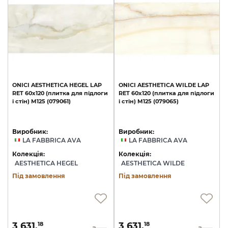
ONICI
AESTHETICA
HEGEL
LAP
ONICI
AESTHETICA
WILDE
LAP
RET
60х120
(плитка
для
підлоги
RET
60х120
(плитка
для
підлоги
і
стін)
M125
(079061)
і
стін)
M125
(079065)
Виробник:
Виробник:
LA FABBRICA AVA
LA FABBRICA AVA
Колекція:
Колекція:
AESTHETICA HEGEL
AESTHETICA WILDE
Під замовлення
Під замовлення
3 631.
3 631.
18
18