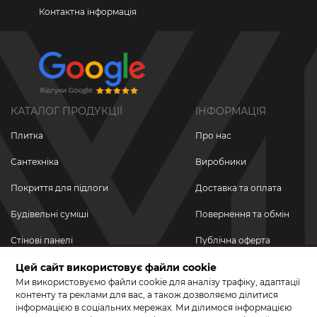
Контактна інформація
КАТАЛОГ ПРОДУКЦІЇ
ІНФОРМАЦІЯ
Плитка
Про нас
Сантехніка
Виробники
Покриття для підлоги
Доставка та оплата
Будівельні суміші
Повернення та обмін
Стінові панелі
Публічна оферта
Новинки
Цей сайт використовує файли cookie
Політика
конфіденційності
Ми використовуємо файли cookie для аналізу трафіку, адаптації
Акційні товари
контенту та реклами для вас, а також дозволяємо ділитися
інформацією в соціальних мережах. Ми ділимося інформацією