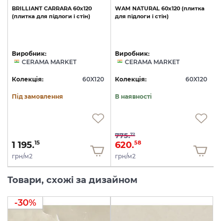
BRILLIANT
CARRARA
60х120
WAM
NATURAL
60х120
(плитка
(плитка
для
підлоги
і
стін)
для
підлоги
і
стін)
Виробник:
Виробник:
CERAMA MARKET
CERAMA MARKET
0
Колекція:
60X120
Колекція:
60X120
Під замовлення
В наявності
775.
72
1 195.
620.
15
58
грн/м2
грн/м2
Товари, схожі за дизайном
-30%