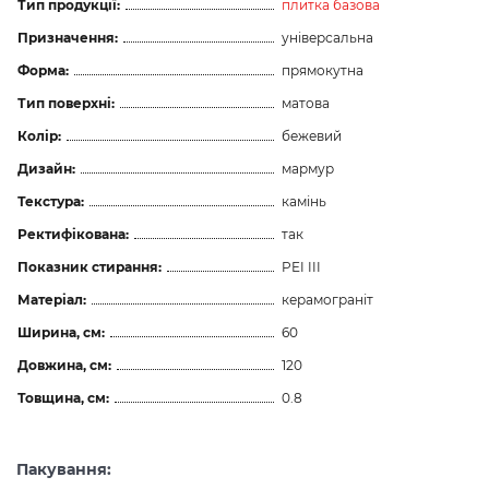
Тип продукції:
плитка базова
Призначення:
універсальна
Форма:
прямокутна
Тип поверхні:
матова
Колір:
бежевий
Дизайн:
мармур
Текстура:
камінь
Ректифікована:
так
Показник стирання:
PEI III
Матеріал:
керамограніт
Ширина, см:
60
Довжина, см:
120
Товщина, см:
0.8
Пакування: