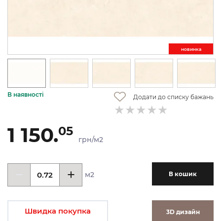
новинкa
В наявності
Додати до списку бажань
1 150.
05
грн/м2
м2
В кошик
Швидка покупка
3D дизайн