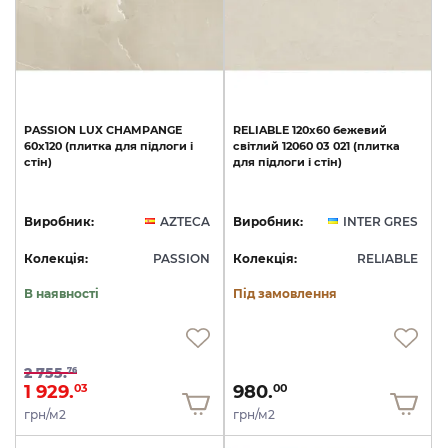
PASSION
LUX
CHAMPANGE
RELIABLE
120х60
бежевий
60x120
(плитка
для
підлоги
і
світлий
12060
03
021
(плитка
стін)
для
підлоги
і
стін)
Виробник:
AZTECA
Виробник:
INTER GRES
Колекція:
PASSION
Колекція:
RELIABLE
В наявності
Під замовлення
2 755.
76
1 929.
980.
03
00
грн/м2
грн/м2