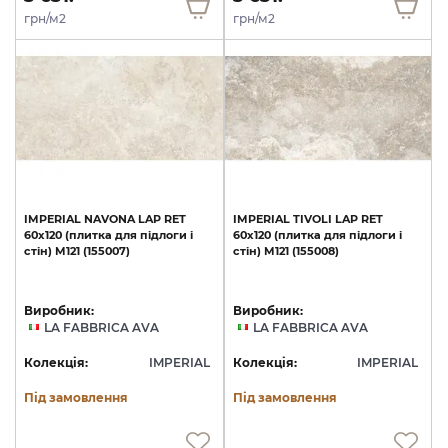
грн/м2
грн/м2
IMPERIAL
NAVONA
LAP
RET
IMPERIAL
TIVOLI
LAP
RET
60х120
(плитка
для
підлоги
і
60х120
(плитка
для
підлоги
і
стін)
M121
(155007)
стін)
M121
(155008)
Виробник:
Виробник:
LA FABBRICA AVA
LA FABBRICA AVA
Колекція:
IMPERIAL
Колекція:
IMPERIAL
Під замовлення
Під замовлення