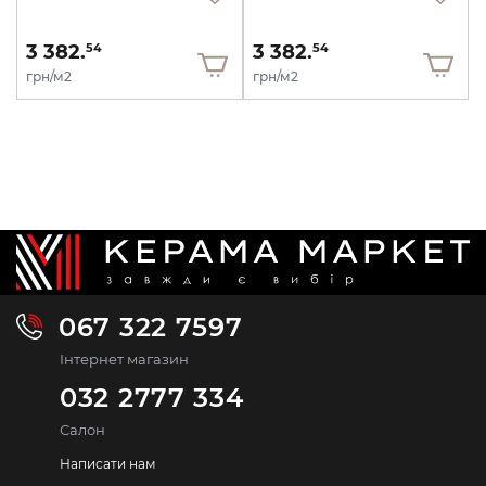
3 382.
3 382.
54
54
грн/м2
грн/м2
067 322 7597
Інтернет магазин
032 2777 334
Салон
Написати нам