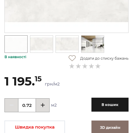
В наявності
Додати до списку бажань
1 195.
15
грн/м2
м2
В кошик
Швидка покупка
3D дизайн