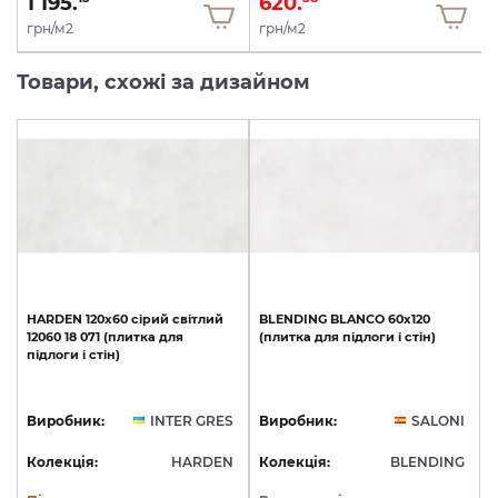
1 195.
620.
грн/м2
грн/м2
Товари, схожі за дизайном
HARDEN
120х60
сірий
світлий
BLENDING
BLANCO
60x120
12060
18
071
(плитка
для
(плитка
для
підлоги
і
стін)
підлоги
і
стін)
Виробник:
INTER GRES
Виробник:
SALONI
Колекція:
HARDEN
Колекція:
BLENDING