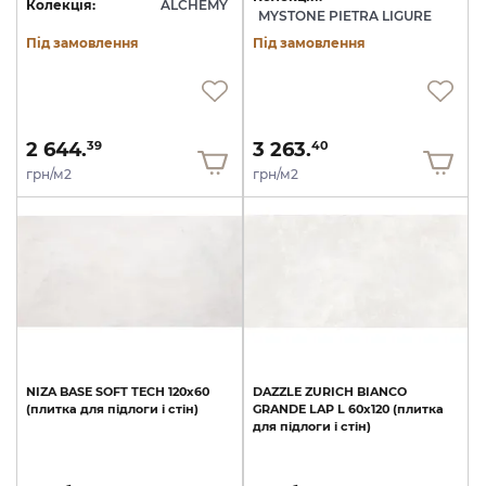
Колекція:
ALCHEMY
MYSTONE PIETRA LIGURE
Під замовлення
Під замовлення
2 644.
3 263.
39
40
грн/м2
грн/м2
NIZA
BASE
SOFT
TECH
120х60
DAZZLE
ZURICH
BIANCO
(плитка
для
підлоги
і
стін)
GRANDE
LAP
L
60х120
(плитка
для
підлоги
і
стін)