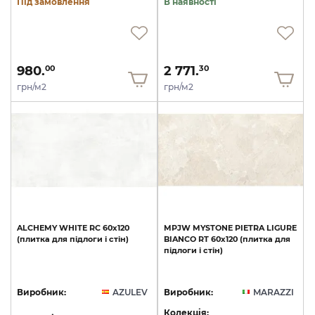
Під замовлення
В наявності
980.
2 771.
00
30
грн/м2
грн/м2
ALCHEMY
WHITE
RC
60x120
MPJW
MYSTONE
PIETRA
LIGURE
(плитка
для
підлоги
і
стін)
BIANCO
RT
60х120
(плитка
для
підлоги
і
стін)
Виробник:
AZULEV
Виробник:
MARAZZI
Колекція: