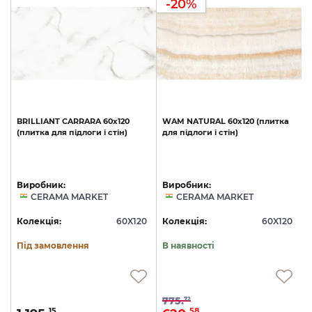
-20%
BRILLIANT
CARRARA
60х120
WAM
NATURAL
60х120
(плитка
(плитка
для
підлоги
і
стін)
для
підлоги
і
стін)
Виробник:
Виробник:
CERAMA MARKET
CERAMA MARKET
0
Колекція:
60X120
Колекція:
60X120
Під замовлення
В наявності
775.
72
15
58