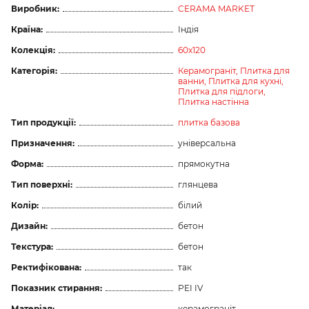
Виробник:
CERAMA MARKET
Країна:
Індія
Колекція:
60x120
Категорія:
Керамограніт,
Плитка для
ванни,
Плитка для кухні,
Плитка для підлоги,
Плитка настінна
Тип продукції:
плитка базова
Призначення:
універсальна
Форма:
прямокутна
Тип поверхні:
глянцева
Колір:
білий
Дизайн:
бетон
Текстура:
бетон
Ректифікована:
так
Показник стирання:
PEI IV
Матеріал:
керамограніт