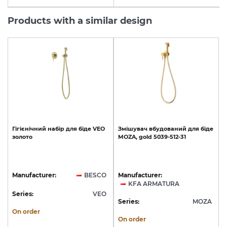
Products with a similar design
Гігієнічний
набір
для
біде
VEO
Змішувач
вбудований
для
біде
золото
MOZA,
gold
5039-512-31
Manufacturer:
BESCO
Manufacturer:
KFA ARMATURA
Series:
VEO
Series:
MOZA
On order
On order