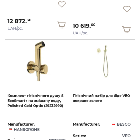
12 872.
30
10 619.
00
UAH/pc.
UAH/pc.
Комплект
гігієнічного
душу
S
Гігієнічний
набір
для
біде
VEO
EcoSmart+
на
змішану
воду,
яскраве
золото
Polished
Gold
Optic
(29232990)
Manufacturer:
Manufacturer:
BESCO
HANSGROHE
Series:
VEO