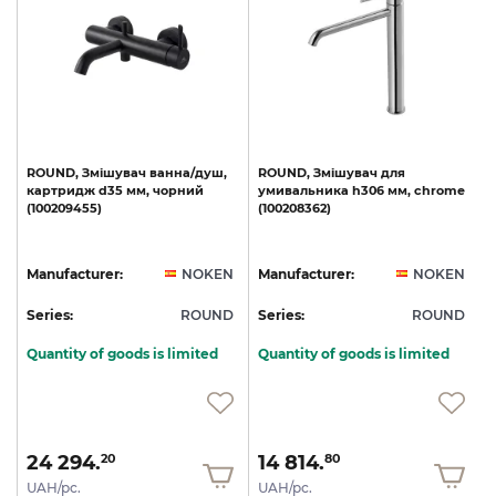
le
ROUND,
Змішувач
ванна/душ,
ROUND,
Змішувач
для
картридж
d35
мм,
чорний
умивальника
h306
мм,
chrome
(100209455)
(100208362)
(
N
Manufacturer:
NOKEN
Manufacturer:
NOKEN
D
Series:
ROUND
Series:
ROUND
S
Quantity of goods is limited
Quantity of goods is limited
24 294.
14 814.
20
80
UAH/pc.
UAH/pc.