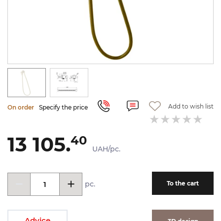
Add to wish list
On order
Specify the price
13 105.
40
UAH/pc.
pc.
To the cart
Advice