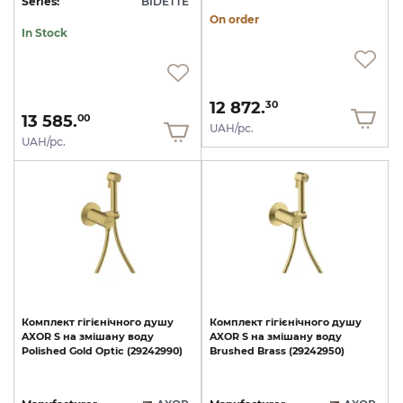
Series:
BIDETTE
On order
In Stock
12 872.
30
13 585.
00
UAH/pc.
UAH/pc.
Комплект
гігієнічного
душу
Комплект
гігієнічного
душу
AXOR
S
на
змішану
воду
AXOR
S
на
змішану
воду
Polished
Gold
Optic
(29242990)
Brushed
Brass
(29242950)