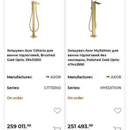
Змішувач
Axor
Citterio
для
Змішувач
Axor
MyEdition
для
ванни
підлоговий,
Brushed
ванни
підлоговий
без
Gold
Optic
39451250
накладки,
Polished
Gold
Optic
47442990
Manufacturer:
AXOR
Manufacturer:
AXOR
Series:
CITTERIO
Series:
MYEDITION
On order
On order
259 011.
251 493.
00
00