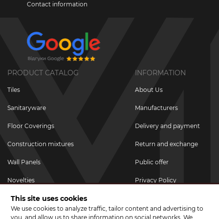
Contact information
PRODUCT CATALOG
INFORMATION
Tiles
About Us
Sanitaryware
Manufacturers
Floor Coverings
Delivery and payment
Construction mixtures
Return and exchange
Wall Panels
Public offer
Novelties
Privacy Policy
This site uses cookies
Promotional goods
We use cookies to analyze traffic, tailor content and advertising to
Promotions & Discounts
you, and allow us to share information on social networks. We