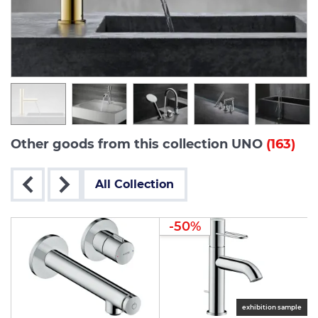
Other goods from this collection UNO
(163)
All Collection
-50%
le
exhibition sample
p