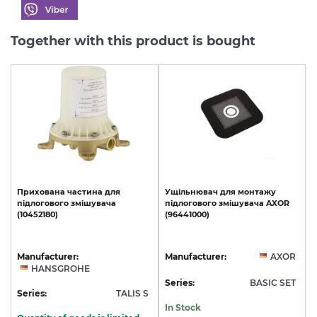
Together with this product is bought
Прихована
частина
для
Ущільнювач
для
монтажу
підлогового
змішувача
підлогового
змішувача
AXOR
(10452180)
(96441000)
Manufacturer:
Manufacturer:
AXOR
HANSGROHE
Series:
BASIC SET
Series:
TALIS S
In Stock