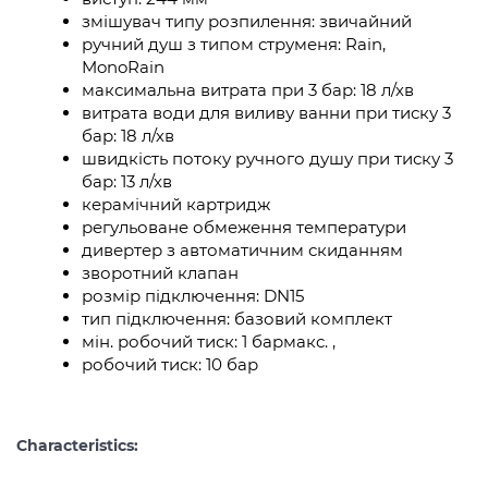
змішувач типу розпилення: звичайний
ручний душ з типом струменя: Rain,
MonoRain
максимальна витрата при 3 бар: 18 л/хв
витрата води для виливу ванни при тиску 3
бар: 18 л/хв
швидкість потоку ручного душу при тиску 3
бар: 13 л/хв
керамічний картридж
регульоване обмеження температури
дивертер з автоматичним скиданням
зворотний клапан
розмір підключення: DN15
тип підключення: базовий комплект
мін. робочий тиск: 1 бармакс. ,
робочий тиск: 10 бар
Characteristics: