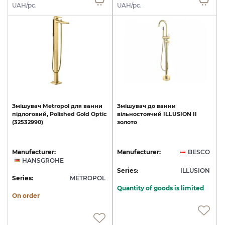
UAH/pc.
UAH/pc.
Змішувач
Metropol
для
ванни
Змішувач
до
ванни
підлоговий,
Polished
Gold
Optic
вільностоячий
ILLUSION
II
(32532990)
золото
Manufacturer:
Manufacturer:
BESCO
HANSGROHE
Series:
ILLUSION
Series:
METROPOL
Quantity of goods is limited
On order