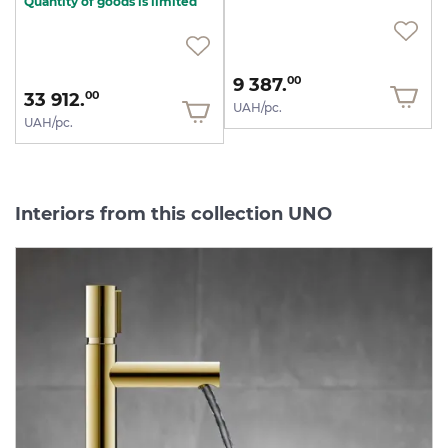
Quantity of goods is limited
9 387.
00
33 912.
00
UAH/pc.
UAH/pc.
Interiors from this collection UNO