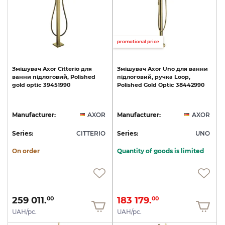
promotional price
Змішувач
Axor
Citterio
для
Змішувач
Axor
Uno
для
ванни
ванни
підлоговий,
Polished
підлоговий,
ручка
Loop,
gold
optic
39451990
Polished
Gold
Optic
38442990
Manufacturer:
AXOR
Manufacturer:
AXOR
Series:
CITTERIO
Series:
UNO
On order
Quantity of goods is limited
259 011.
183 179.
00
00
UAH/pc.
UAH/pc.