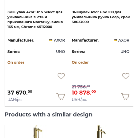
Змішувач
Axor
Uno
Select
для
Змішувач
Axor
Uno
100
для
умивальника
зі
стіни
умивальника
ручка
Loop,
хром
прихованого
монтажу,
вилив
38023000
165
мм,
Chrome
45112000
R
Manufacturer:
AXOR
Manufacturer:
AXOR
O
Series:
UNO
Series:
UNO
S
On order
On order
21 756.
00
37 670.
10 878.
00
00
UAH/pc.
UAH/pc.
Products with a similar design