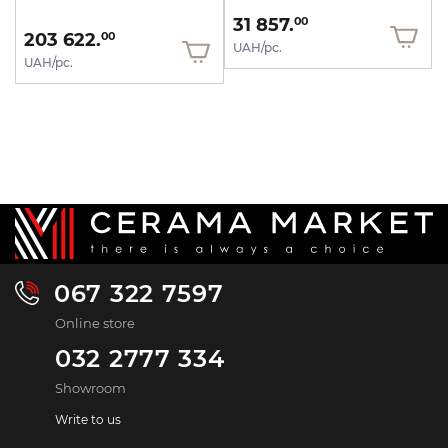
31 857.
00
203 622.
00
UAH/pc.
UAH/pc.
067 322 7597
Online store
032 2777 334
Showroom
Write to us