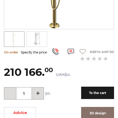
Add to wish list
On order
Specify the price
210 166.
00
UAH/pc.
pc.
To the cart
Advice
3D design