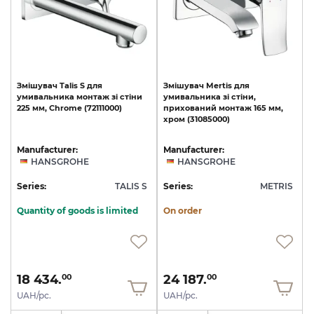
Змішувач
Talis
S
для
Змішувач
Mertis
для
умивальника
монтаж
зі
стіни
умивальника
зі
стіни,
225
мм,
Chrome
(72111000)
прихований
монтаж
165
мм,
хром
(31085000)
Manufacturer:
Manufacturer:
HANSGROHE
HANSGROHE
Series:
TALIS S
Series:
METRIS
Quantity of goods is limited
On order
18 434.
24 187.
00
00
UAH/pc.
UAH/pc.