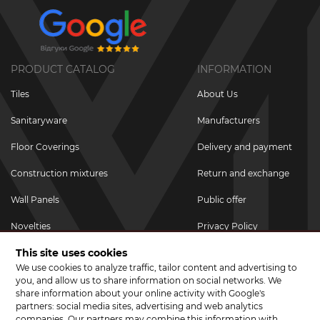
PRODUCT CATALOG
INFORMATION
Tiles
About Us
Sanitaryware
Manufacturers
Floor Coverings
Delivery and payment
Construction mixtures
Return and exchange
Wall Panels
Public offer
Novelties
Privacy Policy
This site uses cookies
Promotional goods
We use cookies to analyze traffic, tailor content and advertising to
Promotions & Discounts
you, and allow us to share information on social networks. We
share information about your online activity with Google's
JOIN US ON SOCIAL NETWORKS
partners: social media sites, advertising and web analytics
companies. Our partners may combine this information with