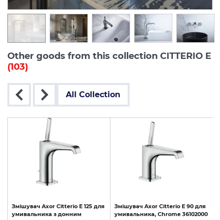
Other goods from this collection CITTERIO E
(103)
All Collection
я
Змішувач
Axor
Citterio
E
125
для
Змішувач
Axor
Citterio
E
90
для
умивальника
з
донним
умивальника,
Chrome
36102000