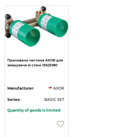
Прихована
частина
AXOR
для
змішувача
зі
стіни
13623180
Manufacturer:
AXOR
Series:
BASIC SET
Quantity of goods is limited