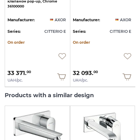
клапаном
pop-up,
Chrome
36100000
R
Manufacturer:
AXOR
Manufacturer:
AXOR
E
Series:
CITTERIO E
Series:
CITTERIO E
S
On order
On order
33 371.
32 093.
00
00
UAH/pc.
UAH/pc.
Products with a similar design