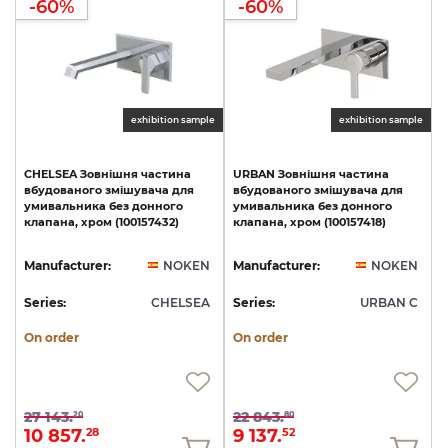
-60%
-60%
exhibition sample
exhibition sample
CHELSEA
Зовнішня
частина
URBAN
Зовнішня
частина
вбудованого
змішувача
для
вбудованого
змішувача
для
умивальника
без
донного
умивальника
без
донного
клапана,
хром
(100157432)
клапана,
хром
(100157418)
Manufacturer:
NOKEN
Manufacturer:
NOKEN
Series:
CHELSEA
Series:
URBAN C
On order
On order
27 143.
22 843.
20
80
10 857.
9 137.
28
52