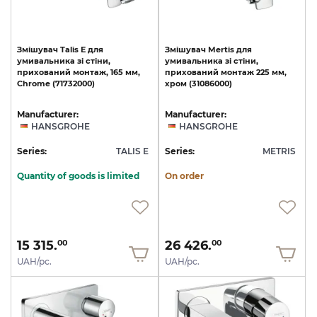
Змішувач
Talis
E
для
Змішувач
Mertis
для
умивальника
зі
стіни,
умивальника
зі
стіни,
прихований
монтаж,
165
мм,
прихований
монтаж
225
мм,
Chrome
(71732000)
хром
(31086000)
Manufacturer:
Manufacturer:
HANSGROHE
HANSGROHE
Series:
TALIS E
Series:
METRIS
Quantity of goods is limited
On order
15 315.
26 426.
00
00
UAH/pc.
UAH/pc.