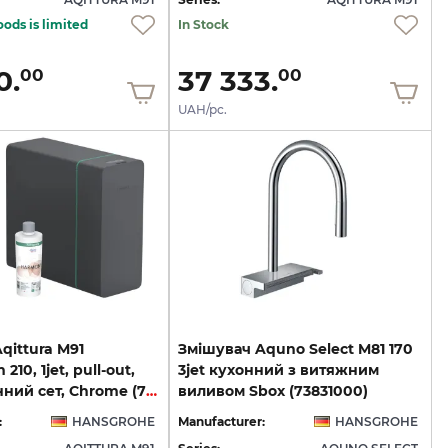
oods is limited
In Stock
0.
37 333.
00
00
UAH/pc.
qittura M91
Змішувач Aquno Select M81 170
10, 1jet, pull-out,
3jet кухонний з витяжним
Sbox, кухонний сет, Chrome (76836000)
виливом Sbox (73831000)
:
HANSGROHE
Manufacturer:
HANSGROHE