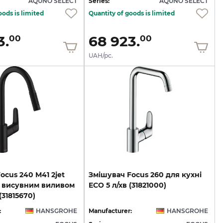
AQUNO SELECT
Series:
AQUNO SELECT
oods is limited
Quantity of goods is limited
3.
68 923.
00
00
UAH/pc.
ocus 240 M41 2jet
Змішувач
Focus
260
для
кухні
з висувним виливом
ECO
5
л/хв
(31821000)
(31815670)
:
HANSGROHE
Manufacturer:
HANSGROHE