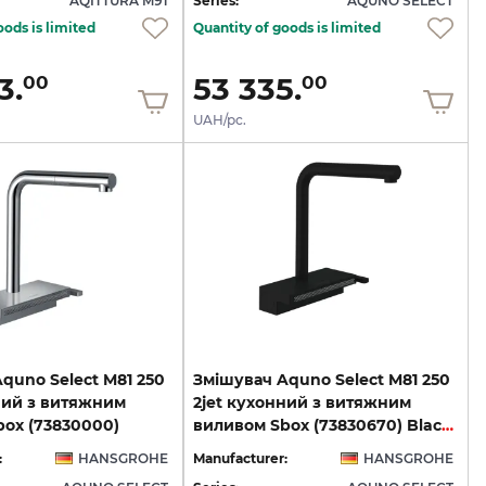
AQITTURA M91
Series:
AQUNO SELECT
oods is limited
Quantity of goods is limited
3.
53 335.
00
00
UAH/pc.
quno Select M81 250
Змішувач Aquno Select M81 250
ний з витяжним
2jet кухонний з витяжним
ox (73830000)
виливом Sbox (73830670) Black Matt
:
HANSGROHE
Manufacturer:
HANSGROHE