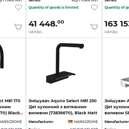
QITTURA M91
Series:
AQITTURA M91
Series:
Quantity of goods is limited
Quantity of g
41 448.
163 15
00
UAH/pc.
UAH/pc.
t M81 170
Змішувач Aquno Select M81 250
Змішувач A
яжним
2jet кухонний з витяжним
2jet кухон
виливом Sbox (73831670) Black Matt
виливом (73836670), Black Matt
виливом Sb
HANSGROHE
Manufacturer:
HANSGROHE
Manufacturer