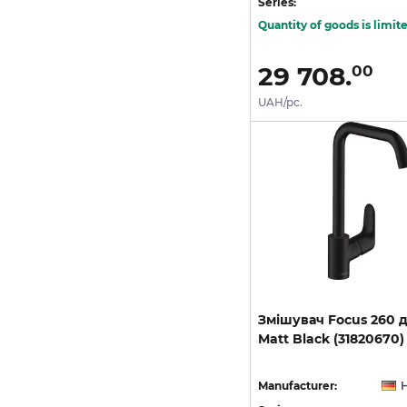
Series:
Quantity of goods is limit
29 708.
00
UAH/pc.
Змішувач
Focus
260
Matt
Black
(31820670)
Manufacturer: