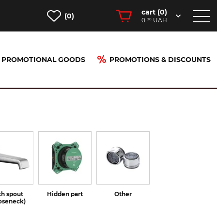
cart (
0
)
(0)
0.
UAH
00
PROMOTIONAL GOODS
PROMOTIONS & DISCOUNTS
th spout
Hidden part
Other
oseneck)