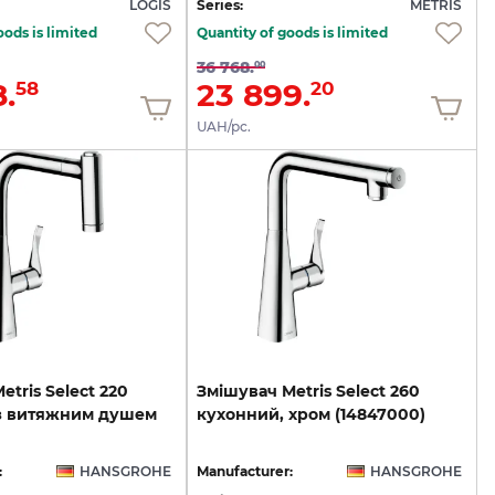
LOGIS
Series:
METRIS
oods is limited
Quantity of goods is limited
36 768.
00
.
23 899.
58
20
UAH/pc.
tris Select 220
Змішувач
Metris
Select
260
з витяжним душем
кухонний,
хром
(14847000)
:
HANSGROHE
Manufacturer:
HANSGROHE