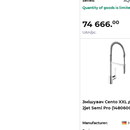
Series:
AQ
Quantity of goods is limit
74 666.
00
UAH/pc.
Змішувач
Cento
XXL
2jet
Semi
Pro
(148060
Manufacturer: