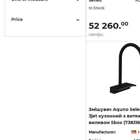
Series:
A
In Stock
Price
52 260.
00
UAH/pc.
Змішувач Aquno Selec
3jet кухонний з вит
Manufacturer: