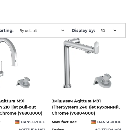
orting:
Display by:
By default
50
qittura M91
Змішувач Aqittura M91
 210 1jet pull-out
FilterSystem 240 1jet кухонний,
 Chrome (76803000)
Chrome (76804000)
:
HANSGROHE
Manufacturer:
HANSGROHE
AQITTURA M91
Series:
AQITTURA M91