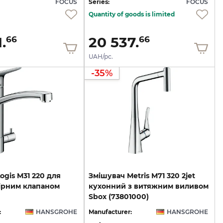
FOCUS
Series:
FOCUS
Quantity of goods is limited
.
20 537.
66
66
UAH/pc.
-35%
ogis M31 220 для
Змішувач Metris M71 320 2jet
пірним клапаном
кухонний з витяжним виливом
Sbox (73801000)
:
HANSGROHE
Manufacturer:
HANSGROHE