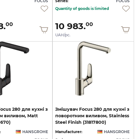
FOCUS
Series:
FOCUS
Quantity of goods is limited
8.
10 983.
00
00
UAH/pc.
ocus 280 для кухні з
Змішувач Focus 280 для кухні з
м виливом, Matt
поворотним виливом, Stainless
7670)
Steel Finish (31817800)
:
HANSGROHE
Manufacturer:
HANSGROHE