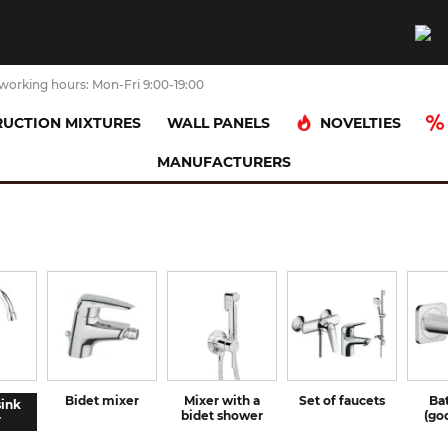
working hours: Mon-Fri 9:00-19:00
NOVELTIES
UCTION MIXTURES
WALL PANELS
MANUFACTURERS
Bidet mixer
Mixer with a
Set of faucets
Ba
sink
bidet shower
(go
r