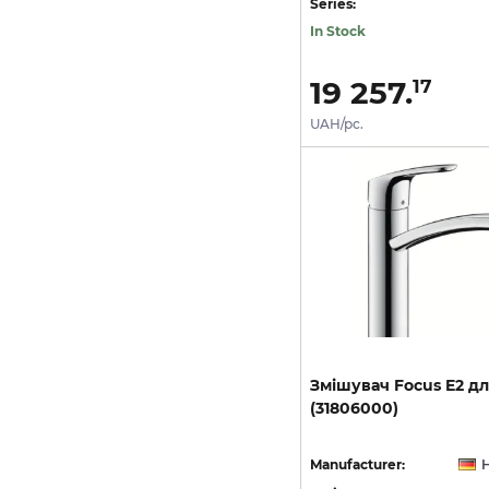
Series:
In Stock
19 257.
17
UAH/pc.
Змішувач
Focus
E2
дл
(31806000)
Manufacturer: