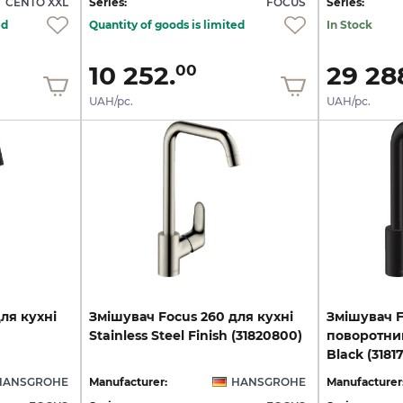
CENTO XXL
Series:
FOCUS
Series:
ed
Quantity of goods is limited
In Stock
10 252.
29 28
00
UAH/pc.
UAH/pc.
для
кухні
Змішувач
Focus
260
для
кухні
Змішувач F
Stainless
Steel
Finish
(31820800)
поворотни
Black (3181
HANSGROHE
Manufacturer:
HANSGROHE
Manufacturer