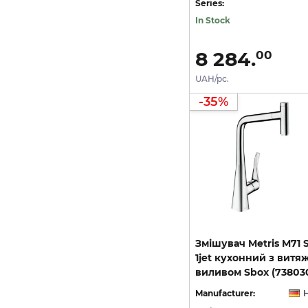
Series:
In Stock
8 284.
00
UAH/pc.
-35%
Змішувач Metris M71 S
1jet кухонний з вит
виливом Sbox (73803
Manufacturer: