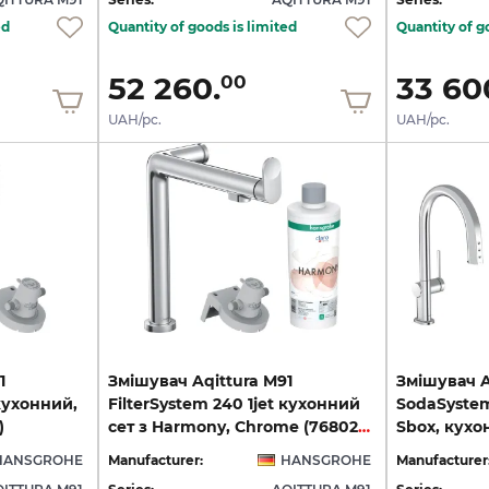
ed
Quantity of goods is limited
Quantity of g
52 260.
33 60
00
UAH/pc.
UAH/pc.
1
Змішувач Aqittura M91
Змішувач A
 кухонний,
FilterSystem 240 1jet кухонний
SodaSystem 2
)
сет з Harmony, Chrome (76802000)
HANSGROHE
Manufacturer:
HANSGROHE
Manufacturer