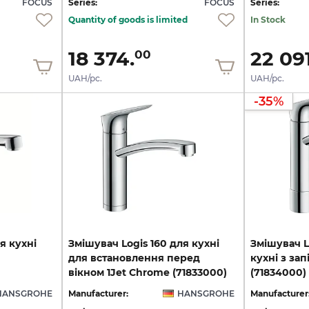
FOCUS
Series:
FOCUS
Series:
Quantity of goods is limited
In Stock
18 374.
22 091
00
UAH/pc.
UAH/pc.
-35%
я
кухні
Змішувач Logis 160 для кухні
Змішувач L
для встановлення перед
кухні з за
вікном 1Jet Chrome (71833000)
(71834000)
HANSGROHE
Manufacturer:
HANSGROHE
Manufacturer