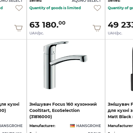
UNO SELECT
Series:
AQUNO SELECT
Series:
ed
Quantity of goods is limited
Quantity of g
63 180.
49 23
00
UAH/pc.
UAH/pc.
для
кухні
Змішувач Focus 160 кухонний
Змішувач F
00)
CoolStart, EcoSelection
для кухні 
(31816000)
Matt Black 
HANSGROHE
Manufacturer:
HANSGROHE
Manufacturer