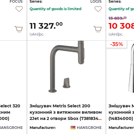
FOCUS
Series:
LOGIS
Series:
Quantity of goods is limited
Quantity of g
15 859.
35
11 327.
10 308
00
UAH/pc.
UAH/pc.
-35%
elect 320
Змішувач Metris Select 200
Змішувач Me
яжним
кухонний з витяжним виливом
кухонний 
000)
2Jet на 2 отвори Sbox (73818340) Brushed Black Chrome
(14834000)
HANSGROHE
Manufacturer:
HANSGROHE
Manufacturer