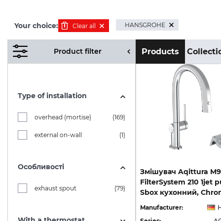
HANSGROHE
Your choice:
Clear all
Product filter
Products
Collecti
Type of installation
overhead (mortise)
(169)
external on-wall
(1)
Особливості
Змішувач Aqittura M9
FilterSystem 210 1jet p
exhaust spout
(79)
Manufacturer:
With a thermostat
Series:
A