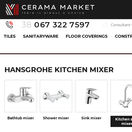
38
067 322 7597
Consultant 
TILES
SANITARYWARE
FLOOR COVERINGS
CONSTR
Sanitaryware
Mixers
Kitchen sink mixer
HANSGROHE KITCHEN MIXER
Bathtub mixer
Shower mixer
Sink mixer
Kitchen 
mixe