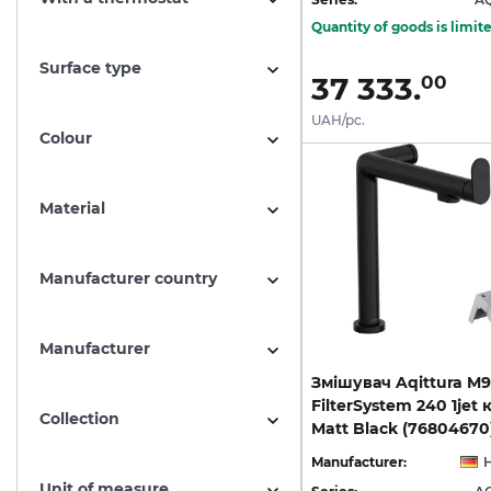
Quantity of goods is limit
Surface type
37 333.
00
UAH/pc.
Colour
Material
Manufacturer country
Manufacturer
Змішувач Aqittura M9
FilterSystem 240 1jet
Collection
Matt Black (76804670
Manufacturer:
Unit of measure