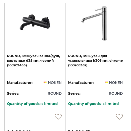
le
ROUND,
Змішувач
ванна/душ,
ROUND,
Змішувач
для
картридж
d35
мм,
чорний
умивальника
h306
мм,
chrome
(100209455)
(100208362)
(
N
Manufacturer:
NOKEN
Manufacturer:
NOKEN
D
Series:
ROUND
Series:
ROUND
S
Quantity of goods is limited
Quantity of goods is limited