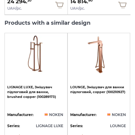
24 294.
14 814.
20
80
UAH/pc.
UAH/pc.
Products with a similar design
LIGNAGE
LUXE,
Змішувач
LOUNGE,
Змішувач
для
ванни
підлоговий
для
ванни,
підлоговий,
copper
(100210927)
brushed
copper
(100289173)
Manufacturer:
NOKEN
Manufacturer:
NOKEN
Series:
LIGNAGE LUXE
Series:
LOUNGE