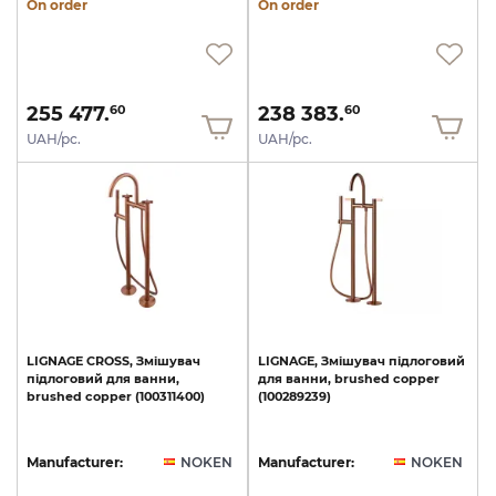
On order
On order
255 477.
238 383.
60
60
UAH/pc.
UAH/pc.
LIGNAGE
CROSS,
Змішувач
LIGNAGE,
Змішувач
підлоговий
підлоговий
для
ванни,
для
ванни,
brushed
copper
brushed
copper
(100311400)
(100289239)
Manufacturer:
NOKEN
Manufacturer:
NOKEN