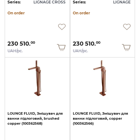
Series:
LIGNAGE CROSS
Series:
LIGNAGE
On order
On order
230 510.
230 510.
00
00
UAH/pc.
UAH/pc.
LOUNGE
FLUID,
Змішувач
для
LOUNGE
FLUID,
Змішувач
для
ванни
підлоговий,
brushed
ванни
підлоговий,
copper
copper
(100362568)
(100362566)