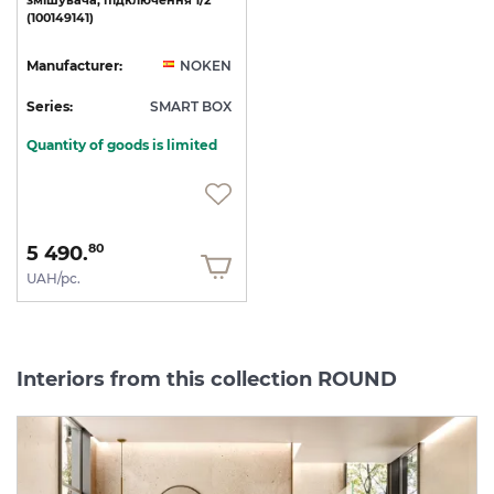
(100149141)
Manufacturer:
NOKEN
Series:
SMART BOX
Quantity of goods is limited
5 490.
80
UAH/pc.
Interiors from this collection ROUND