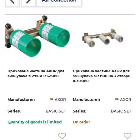
Прихована
частина
AXOR
для
Прихована
частина
AXOR
для
змішувача
зі
стіни
13623180
змішувача
зі
стіни
на
3
отвори
10303180
R
Manufacturer:
AXOR
Manufacturer:
AXOR
T
Series:
BASIC SET
Series:
BASIC SET
S
Quantity of goods is limited
On order