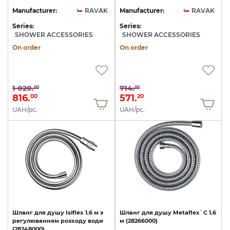
Manufacturer:
RAVAK
Manufacturer:
RAVAK
Series:
Series:
SHOWER ACCESSORIES
SHOWER ACCESSORIES
On order
On order
1 020.
714.
00
00
816.
571.
00
20
UAH/pc.
UAH/pc.
Шланг
для
душу
Isiflex
1.6
м
з
Шланг
для
душу
Metaflex`C
1.6
регулюванням
розходу
води
м
(28266000)
(28248000)