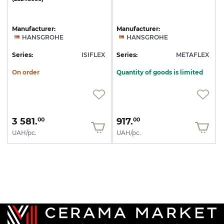
Manufacturer:
Manufacturer:
HANSGROHE
HANSGROHE
Series:
ISIFLEX
Series:
METAFLEX
On order
Quantity of goods is limited
3 581.
917.
00
00
UAH/pc.
UAH/pc.