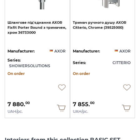
Шлангове
під'єднання
AXOR
Тримач
ручного
душу
AXOR
Fixfit
Porter
Round
з
тримачем,
Citterio,
Chrome
(39525000)
хром
36733000
Manufacturer:
AXOR
Manufacturer:
AXOR
Series:
Series:
CITTERIO
SHOWERSOLUTIONS
On order
On order
7 880.
7 855.
00
00
UAH/pc.
UAH/pc.
Interiors from this collection BASIC SET