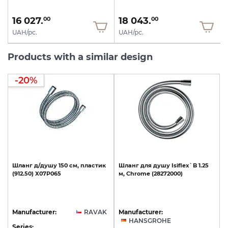
16 027.
18 043.
00
00
UAH/pc.
UAH/pc.
Products with a similar design
-20%
Шланг
д/душу
150
см,
пластик
Шланг
для
душу
Isiflex`B
1.25
(912.50)
X07P065
м,
Chrome
(28272000)
Manufacturer:
RAVAK
Manufacturer:
HANSGROHE
Series: