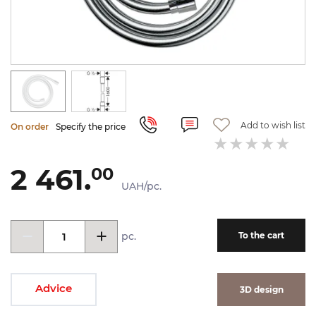
Add to wish list
On order
Specify the price
2 461.
00
UAH/pc.
pc.
To the cart
Advice
3D design