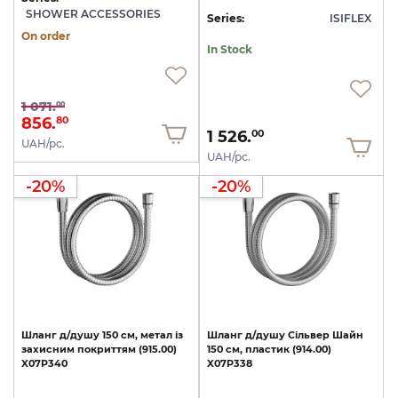
SHOWER ACCESSORIES
Series:
ISIFLEX
On order
In Stock
1 071.
00
856.
80
1 526.
00
UAH/pc.
UAH/pc.
-20%
-20%
Шланг
д/душу
150
см,
метал
із
Шланг
д/душу
Сільвер
Шайн
захисним
покриттям
(915.00)
150
см,
пластик
(914.00)
X07P340
X07P338