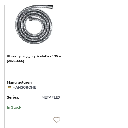
Шланг
для
душу
Metaflex
1.25
м
(28262000)
Manufacturer:
HANSGROHE
Series:
METAFLEX
In Stock