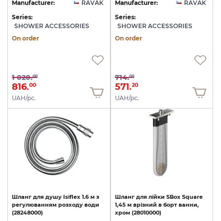
Manufacturer:
RAVAK
Manufacturer:
RAVAK
Series:
Series:
SHOWER ACCESSORIES
SHOWER ACCESSORIES
On order
On order
1 020.
714.
00
00
816.
571.
00
20
UAH/pc.
UAH/pc.
Шланг
для
душу
Isiflex
1.6
м
з
Шланг
для
лійки
SBox
Square
регулюванням
розходу
води
1,45
м
врізний
в
борт
ванни,
(28248000)
хром
(28010000)