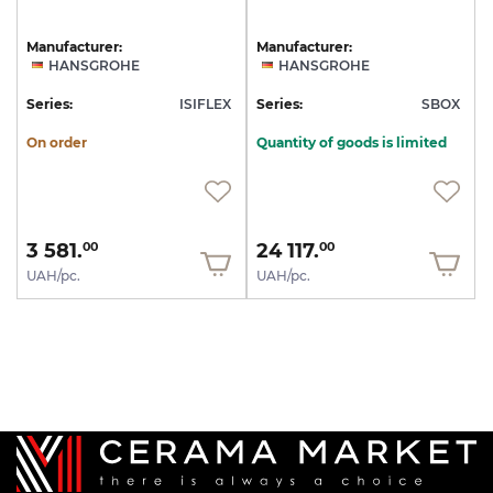
Manufacturer:
Manufacturer:
HANSGROHE
HANSGROHE
Series:
ISIFLEX
Series:
SBOX
On order
Quantity of goods is limited
3 581.
24 117.
00
00
UAH/pc.
UAH/pc.