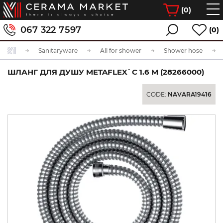
(
0
)
067 322 7597
(0)
Sanitaryware
All for shower
Shower hose
ШЛАНГ ДЛЯ ДУШУ METAFLEX`C 1.6 М (28266000)
CODE:
NAVARA19416