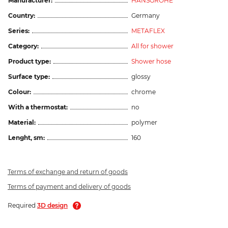
Manufacturer:
HANSGROHE
Country:
Germany
Series:
METAFLEX
Category:
All for shower
Product type:
Shower hose
Surface type:
glossy
Colour:
chrome
With a thermostat:
no
Material:
polymer
Lenght, sm:
160
Terms of exchange and return of goods
Terms of payment and delivery of goods
Required
3D design