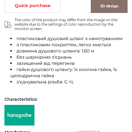
Quick purchase
3D design
The color of the product may differ from the image on the 
website due to the settings of color reproduction by the 
monitor screen.
пластиковий душовий шланг з намотуванням
з пластиковим покриттям, легко миється
довжина душового шланга: 1,60 м
без шарнірних з'єднань
захищений від перегинів
гайки душового шлангу: 1x конічна гайка, 1x
циліндрична гайка
з'єднувальна різьба: G ½
Characteristics: