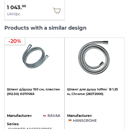
1 043.
00
UAH/pc.
Products with a similar design
-20%
Шланг
д/душу
150
см,
пластик
Шланг
для
душу
Isiflex`B
1.25
(912.50)
X07P065
м,
Chrome
(28272000)
Manufacturer:
RAVAK
Manufacturer:
HANSGROHE
Series: