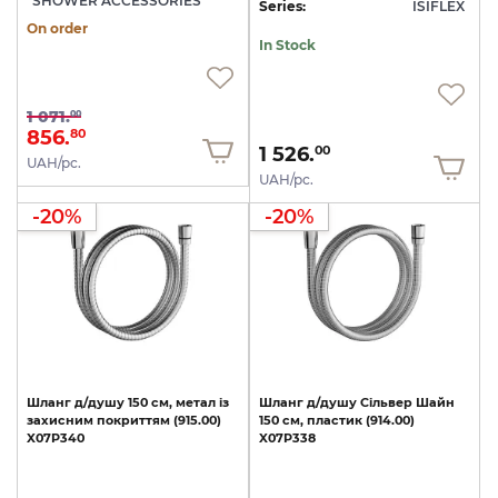
SHOWER ACCESSORIES
Series:
ISIFLEX
On order
In Stock
1 071.
00
856.
80
1 526.
00
UAH/pc.
UAH/pc.
-20%
-20%
Шланг
д/душу
150
см,
метал
із
Шланг
д/душу
Сільвер
Шайн
захисним
покриттям
(915.00)
150
см,
пластик
(914.00)
X07P340
X07P338