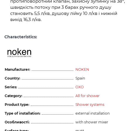
протиповоротний клапан, захисну зупинку на 38º,
швидкість потоку при 3 барах ручного душу
становить 5,5 л/хв, душову лійку 10 л/хв і нижній
вихід 16,3 л/хв.
Characteristics:
Manufacturer:
NOKEN
Country:
Spain
Series:
OXO
Category:
All for shower
Product type:
Shower systems
Type of installation:
external installation
Особливості:
with shower mixer
Surface type:
matt