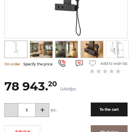
Add to wish list
On order
Specify the price
78 943.
20
UAH/pc.
pc.
To the cart
Advice