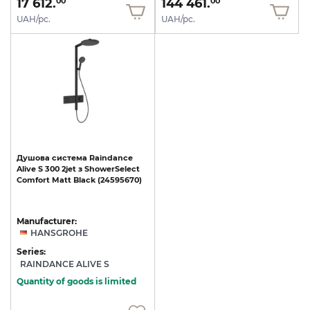
17 612.
144 461.
00
00
UAH/pc.
UAH/pc.
Душова
система
Raindance
Alive
S
300
2jet
з
ShowerSelect
Comfort
Matt
Black
(24595670)
Manufacturer:
HANSGROHE
Series:
RAINDANCE ALIVE S
Quantity of goods is limited