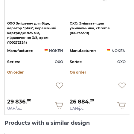
OXO Змішувач для біде,
OXO,
Змішувач
для
аератор "plus", керамічний
умивальника,
chrome
картридж d25 мм,
(100272279)
s
підключення 3/8, хром
(100272324)
N
Manufacturer:
NOKEN
Manufacturer:
NOKEN
O
Series:
OXO
Series:
OXO
S
On order
On order
29 836.
26 884.
80
20
UAH/pc.
UAH/pc.
Products with a similar design