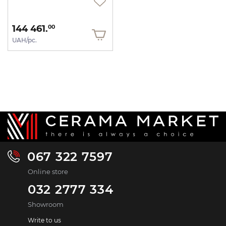
144 461.
00
UAH/pc.
067 322 7597
Online store
032 2777 334
Showroom
Write to us