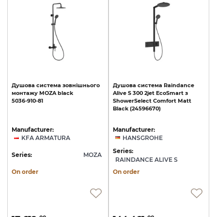
Душова
система
зовнішнього
Душова
система
Raindance
монтажу
MOZA
black
Alive
S
300
2jet
EcoSmart
з
5036-910-81
ShowerSelect
Comfort
Matt
Black
(24596670)
Manufacturer:
Manufacturer:
KFA ARMATURA
HANSGROHE
Series:
Series:
MOZA
RAINDANCE ALIVE S
On order
On order