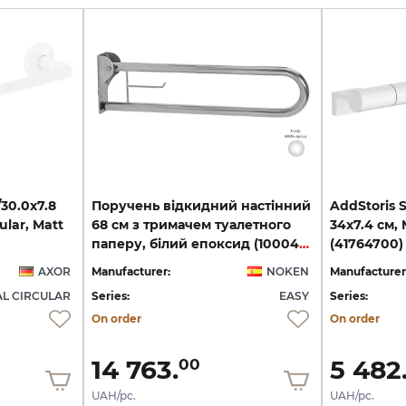
30.0x7.8
Поручень відкидний настінний
AddStoris 
ular, Matt
68 см з тримачем туалетного
34x7.4 см,
паперу, білий епоксид (100042140)
(41764700)
AXOR
Manufacturer:
NOKEN
Manufacturer
L CIRCULAR
Series:
EASY
Series:
On order
On order
14 763.
5 482
00
UAH/pc.
UAH/pc.