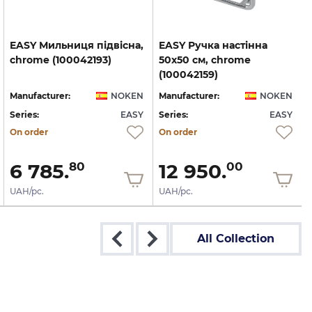
EASY
Мильниця
підвісна,
EASY Ручка настінна
chrome
(100042193)
50х50 см, chrome
(100042159)
Manufacturer:
NOKEN
Manufacturer:
NOKEN
Series:
EASY
Series:
EASY
S
On order
On order
6 785.
12 950.
80
00
UAH/pc.
UAH/pc.
All Collection