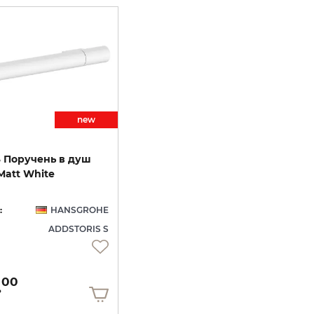
new
S Поручень в душ
 Matt White
:
HANSGROHE
ADDSTORIS S
.
00