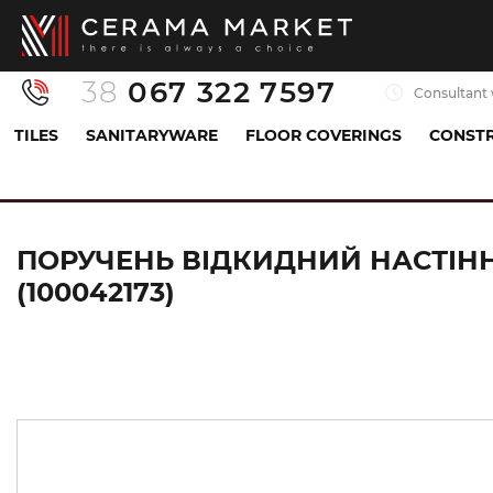
38
067 322 7597
Consultant 
TILES
SANITARYWARE
FLOOR COVERINGS
CONSTR
Sanitaryware
Accessories
Handrail for shower
ПОРУЧЕНЬ ВІДКИДНИЙ НАСТІНН
(100042173)