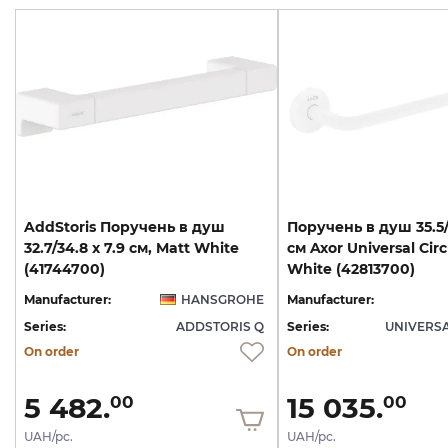
AddStoris Поручень в душ
Поручень в душ 35.5/
32.7/34.8 x 7.9 см, Matt White
см Axor Universal Circ
(41744700)
White (42813700)
Manufacturer:
HANSGROHE
Manufacturer:
Series:
ADDSTORIS Q
Series:
UNIVERSA
On order
On order
5 482.
15 035.
00
00
UAH/pc.
UAH/pc.