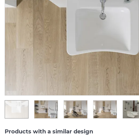
EASY Штанга відкидна
EASY
Дзеркало
з
нахил
вертикальна 68 см із
80x50
см
(100108180)
тримачем туалетного паперу, chrome (100042138)
Manufacturer:
NOKEN
Manufacturer:
NOK
Series:
EASY
Series:
EA
On order
On order
15 643.
22 584.
60
80
UAH/pc.
UAH/pc.
Products with a similar design