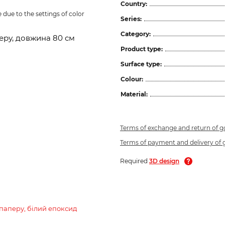
Country:
due to the settings of color 
Series:
Category:
еру, довжина 80 см
Product type:
Surface type:
Colour:
Material:
Terms of exchange and return of 
Terms of payment and delivery of
Required
3D design
паперу, білий епоксид