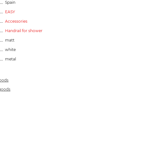
Spain
EASY
Accessories
Handrail for shower
matt
white
metal
goods
 goods