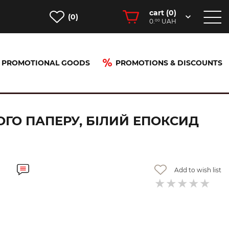
cart (
0
)
(0)
0.
UAH
00
PROMOTIONAL GOODS
PROMOTIONS & DISCOUNTS
ру, білий епоксид (100042173)
ГО ПАПЕРУ, БІЛИЙ ЕПОКСИД
Add to wish list