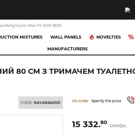
working hours: Mon-Fri 9:00-19:00
NOVELTIES
UCTION MIXTURES
WALL PANELS
MANUFACTURERS
Поручень відкидний настінний 80 см з тримачем туалетного папе
ИЙ 80 СМ З ТРИМАЧЕМ ТУАЛЕТНО
On order
Specify the price
CODE:
NAVARA62531
15 332.
80
UAH/pc.