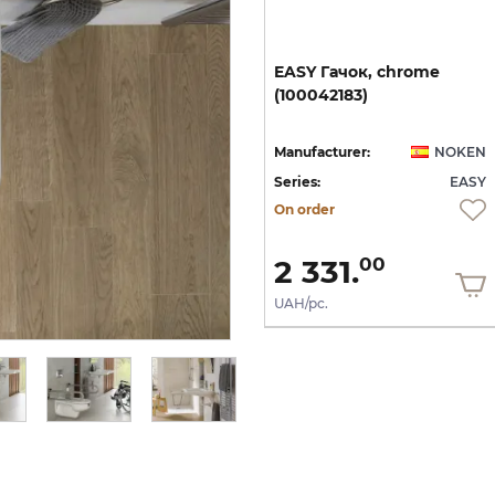
ом
Поручень відкидний
EASY
Гачок,
chrome
настінний 68 см з
(100042183)
тримачем туалетного паперу, білий епоксид (100042140)
EN
Manufacturer:
NOKEN
Manufacturer:
NOKEN
SY
Series:
EASY
Series:
EASY
On order
On order
14 763.
2 331.
00
00
UAH/pc.
UAH/pc.