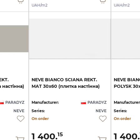
UAH/m2
UAH/m2
EKT.
NEVE
BIANCO
SCIANA
REKT.
NEVE
BIAN
а
настінна)
MAT
30х60
(плитка
настінна)
POLYSK
30
PARADYZ
Manufacturer:
PARADYZ
Manufacturer
NEVE
Series:
NEVE
Series:
On order
On order
1 400.
1 400.
15