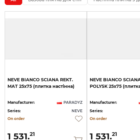
NEVE
BIANCO
SCIANA
REKT.
NEVE
BIANCO
SCIAN
MAT
25х75
(плитка
настінна)
POLYSK
25х75
(плитк
Manufacturer:
PARADYZ
Manufacturer:
Series:
NEVE
Series:
On order
On order
1 531.
1 531.
21
21