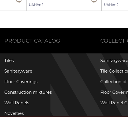
UAH/m2
UAH/m2
PRODUCT CATALOG
COLLECT
Tiles
Sanitaryware
Sanitaryware
Tile Collecti
Floor Coverings
Collection of
Construction mixtures
Floor Coverin
Wall Panels
Wall Panel C
Novelties
Promotional goods