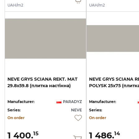
UAH/m2
UAH/m2
NEVE
GRYS
SCIANA
REKT.
MAT
NEVE
GRYS
SCIANA
R
29.8х59.8
(плитка
настінна)
POLYSK
25х75
(плитк
Manufacturer:
PARADYZ
Manufacturer:
Series:
NEVE
Series:
On order
On order
1 400.
1 486.
15
14