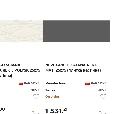
CO SCIANA
NEVE
GRAFIT
SCIANA
REKT.
 REKT. POLYSK 25х75
MAT.
25х75
(плитка
настінна)
стінна)
:
PARADYZ
Manufacturer:
PARADYZ
NEVE
Series:
NEVE
On order
1 531.
00
21