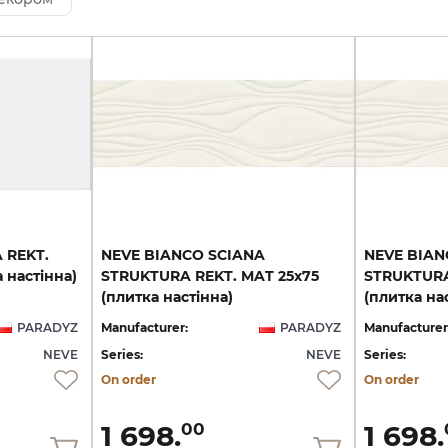
A
REKT.
NEVE BIANCO SCIANA
NEVE BIAN
а
настінна)
STRUKTURA REKT. MAT 25х75
STRUKTURA
(плитка настінна)
(плитка на
PARADYZ
Manufacturer:
PARADYZ
Manufacturer
NEVE
Series:
NEVE
Series:
On order
On order
1 698.
1 698.
00