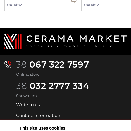
UAH/m2
UAH/m2
38
067 322 7597
Online store
38
032 2777 334
Showroom
Write to us
Contact information
This site uses cookies