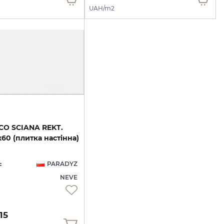
UAH/m2
CO
SCIANA
REKT.
х60
(плитка
настінна)
:
PARADYZ
NEVE
15