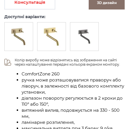
Консультація
3D дизайн
Доступні варіанти:
Колір виробу може відрізнятись від зображення на сайті 
через налаштування передачі кольорів екраном монітору.
ComfortZone 260
ручка може розташовуватися праворуч або
ліворуч, в залежності від базового комплекту
установки,
діапазон повороту регулюється в 2 кроки до
110° або 150°,
витяжний вилив, подовжується на 330 - 500
мм,
ламінарне розпилення,
максимальна витрата при 3 барах: 9 л/хв,