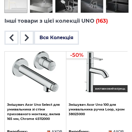
Інші товари з цієї колекції UNO
(163)
Вся Колекція
-50%
ць
виставковий взірець
Змішувач
Axor
Uno
Select
для
Змішувач
Axor
Uno
100
для
умивальника
зі
стіни
умивальника
ручка
Loop,
хром
прихованого
монтажу,
вилив
38023000
165
мм,
Chrome
45112000
R
Виробник:
AXOR
Виробник:
AXOR