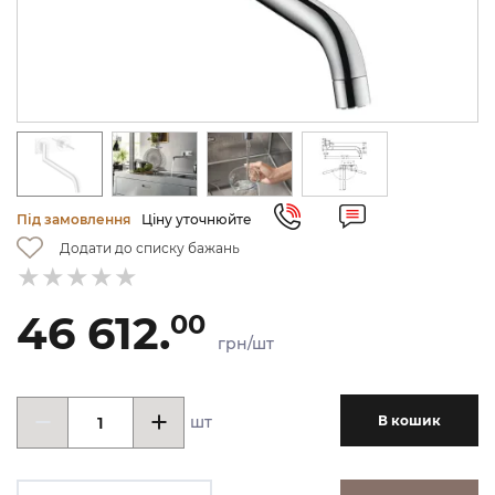
Під замовлення
Ціну уточнюйте
Додати до списку бажань
46 612.
00
грн/шт
шт
В кошик