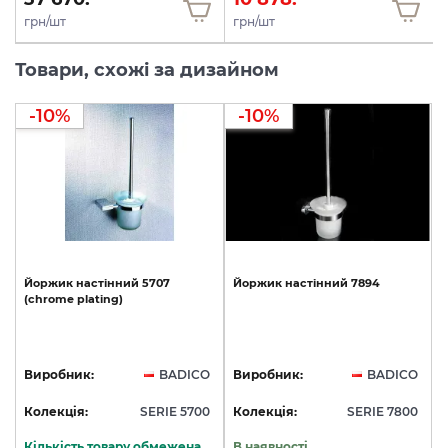
грн/шт
грн/шт
Товари, схожі за дизайном
-10%
-10%
Йоржик
настінний
5707
Йоржик
настінний
7894
(chrome
plating)
Виробник:
BADICO
Виробник:
BADICO
Колекція:
SERIE 5700
Колекція:
SERIE 7800
Кількість товару обмежена
В наявності