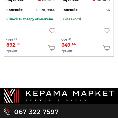
Виробник:
BADICO
Виробник:
BADICO
Колекція:
SERIE 9900
Колекція:
SK
Кількість товару обмежена
В наявності
992.
721.
20
60
892.
649.
98
44
грн/шт
грн/шт
067 322 7597