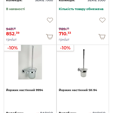
Колекція:
SERIE 7900
Колекція:
SERIE 9500
В наявності
Кількість товару обмежена
947.
789.
10
25
852.
710.
39
33
грн/шт
грн/шт
-10%
-10%
Йоржик
настінний
9994
Йоржик
настінний
SK-94