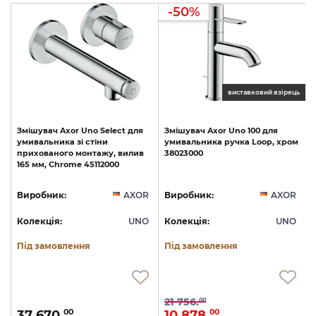
-50%
ць
виставковий взірець
Змішувач
Axor
Uno
Select
для
Змішувач
Axor
Uno
100
для
умивальника
зі
стіни
умивальника
ручка
Loop,
хром
прихованого
монтажу,
вилив
38023000
165
мм,
Chrome
45112000
R
Виробник:
AXOR
Виробник:
AXOR
O
Колекція:
UNO
Колекція:
UNO
Під замовлення
Під замовлення
21 756.
00
37 670.
10 878.
00
00