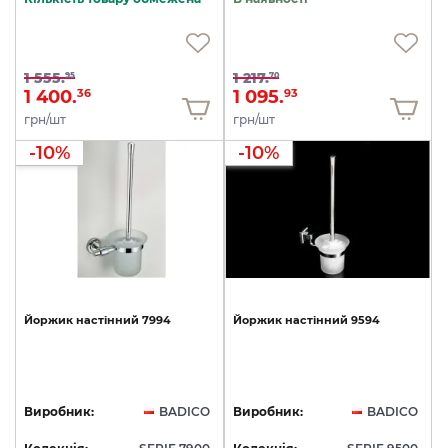
1 555.
1 217.
95
70
1 400.
1 095.
36
93
грн/шт
грн/шт
-10%
-10%
Йоржик
настінний
7994
Йоржик
настінний
9594
Виробник:
BADICO
Виробник:
BADICO