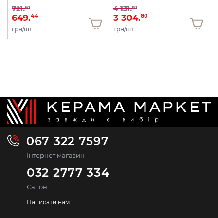
721.
4 131.
60
00
649.
3 304.
44
80
грн/шт
грн/шт
067 322 7597
Інтернет магазин
032 2777 334
Салон
Написати нам