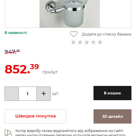
В наявності
Додати до списку бажань
947.
10
852.
39
грн/шт
шт
В кошик
Швидка покупка
3D дизайн
Колір виробу може відрізнятись від зображення на сайті 
через налаштування передачі кольорів екраном монітору.