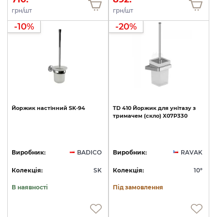
грн/шт
грн/шт
-10%
-20%
Йоржик
настінний
SK-94
TD
410
Йоржик
для
унітазу
з
тримачем
(скло)
X07P330
Виробник:
BADICO
Виробник:
RAVAK
Колекція:
SK
Колекція:
10°
В наявності
Під замовлення