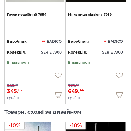
Гачок
подвійний
7954
Мильниця
підвісна
7959
6
O
Виробник:
BADICO
Виробник:
BADICO
0
Колекція:
SERIE 7900
Колекція:
SERIE 7900
В наявності
В наявності
383.
721.
35
60
345.
649.
02
44
грн/шт
грн/шт
Товари, схожі за дизайном
-10%
-10%