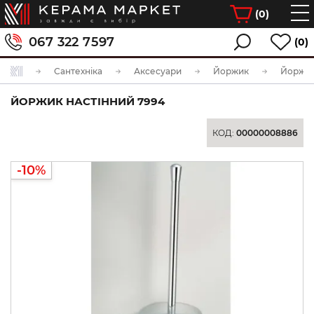
(
0
)
067 322 7597
(0)
Сантехніка
Аксесуари
Йоржик
Йоржик
ЙОРЖИК НАСТІННИЙ 7994
КОД:
00000008886
-10%