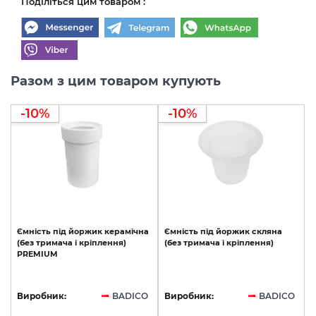
Поділіться цим товаром :
Разом з цим товаром купують
-10%
-10%
Ємність
під
йоржик
керамічна
Ємність
під
йоржик
скляна
(без
тримача
і
кріплення)
(без
тримача
і
кріплення)
PREMIUM
Виробник:
BADICO
Виробник:
BADICO