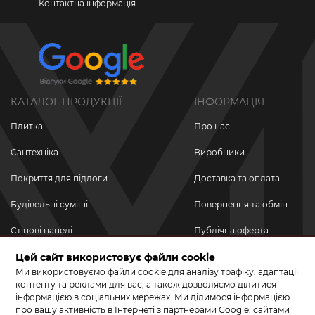
Контактна інформація
КАТАЛОГ ПРОДУКЦІЇ
ІНФОРМАЦІЯ
Плитка
Про нас
Сантехніка
Виробники
Покриття для підлоги
Доставка та оплата
Будівельні суміші
Повернення та обмін
Стінові панелі
Публічна оферта
Цей сайт використовує файли cookie
Новинки
Політика
конфіденційності
Ми використовуємо файли cookie для аналізу трафіку, адаптації
Акційні товари
контенту та реклами для вас, а також дозволяємо ділитися
інформацією в соціальних мережах. Ми ділимося інформацією
Акції/Знижки
про вашу активність в Інтернеті з партнерами Google: сайтами