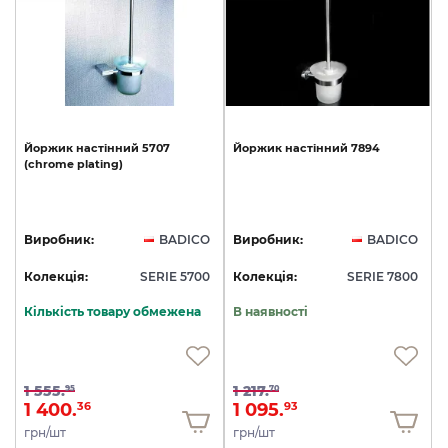
Йоржик
настінний
5707
Йоржик
настінний
7894
(chrome
plating)
Виробник:
BADICO
Виробник:
BADICO
Колекція:
SERIE 5700
Колекція:
SERIE 7800
Кількість товару обмежена
В наявності
1 555.
1 217.
95
70
1 400.
1 095.
36
93
грн/шт
грн/шт