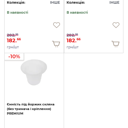
Колекція:
ІНШЕ
Колекція:
ІНШЕ
В наявності
В наявності
202.
202.
95
95
182.
182.
66
66
грн/шт
грн/шт
-10%
Ємність
під
йоржик
скляна
(без
тримача
і
кріплення)
PREMIUM