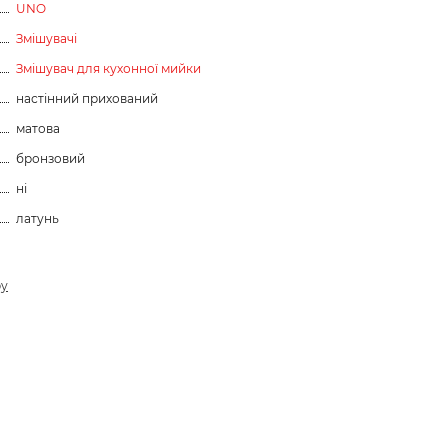
UNO
Змішувачі
Змішувач для кухонної мийки
настінний прихований
матова
бронзовий
ні
латунь
ру