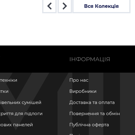
Вся Колекція
Ї
ІНФОРМАЦІЯ
нтехніки
Про нас
итки
Виробники
дівельних сумішей
Доставка та оплата
криття для підлоги
Повернення та обмін
інових панелей
Публічна оферта