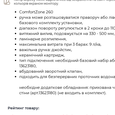
кольорів екраном монітору.
ComfortZone 260
ручка може розташовуватися праворуч або ліво
базового комплекту установки,
діапазон повороту регулюється в 2 кроки до 110°
витяжний вилив, подовжується на 330 - 500 мм,
ламінарне розпилення,
максимальна витрата при 3 барах: 9 л/хв,
важільна ручка: джойстик,
керамічний картридж,
тип підключення: необхідний базовий набір аб
13623180,
вбудований зворотний клапан,
підходить для безперервних проточних водона
необхідне додаткове обладнання: прихована ча
стіни (арт.13623180) (не входить в комплект).
Рейтинг товару: