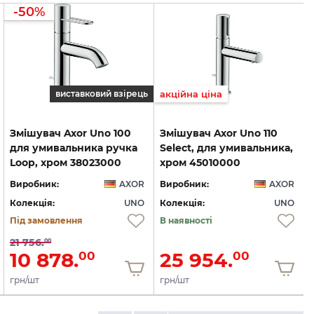
-50%
виставковий взірець
акційна ціна
Змішувач Axor Uno 100
Змішувач Axor Uno 110
для умивальника ручка
Select, для умивальника,
Loop, хром 38023000
хром 45010000
Виробник:
AXOR
Виробник:
AXOR
Колекція:
UNO
Колекція:
UNO
Під замовлення
В наявності
21 756.
00
10 878.
25 954.
00
00
грн/шт
грн/шт