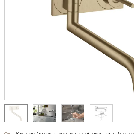
Колір виробу може відрізнятись від зображення на сайті чере