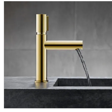
-40%
акційна ціна
Тримач туалетного
Змішувач
Axor
Uno
Sele
паперу настінний Axor
для
біде,
хром
4521000
Uno, хром 41538000
Виробник:
AXOR
Виробник:
AX
Колекція:
UNO
Колекція:
U
Кількість товару
В наявності
обмежена
9 908.
40
5 945.
31 287.
04
00
грн/шт
грн/шт