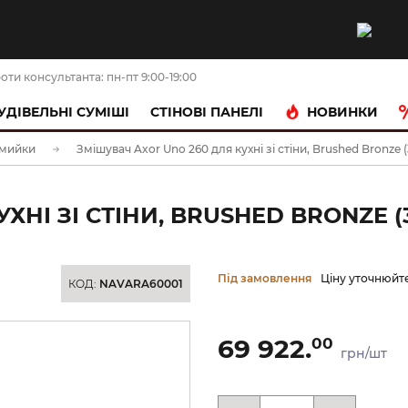
оти консультанта: пн-пт 9:00-19:00
НОВИНКИ
УДІВЕЛЬНІ СУМІШІ
CТІНОВІ ПАНЕЛІ
 мийки
Змішувач Axor Uno 260 для кухні зі стіни, Brushed Bronze 
НІ ЗІ СТІНИ, BRUSHED BRONZE (3
Під замовлення
Ціну уточнюйт
КОД:
NAVARA60001
69 922.
00
грн/шт