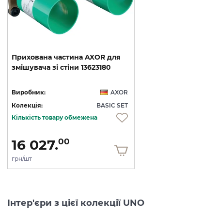
Прихована
частина
AXOR
для
змішувача
зі
стіни
13623180
Виробник:
AXOR
Колекція:
BASIC SET
Кількість товару обмежена
16 027.
00
грн/шт
Інтер'єри з цієї колекції UNO