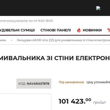
оти консультанта: пн-пт 9:00-19:00
НОВИНКИ
УДІВЕЛЬНІ СУМІШІ
CТІНОВІ ПАНЕЛІ
ника
Змішувач AXOR Uno 225 для умивальника зі стіни електронн
МИВАЛЬНИКА ЗІ СТІНИ ЕЛЕКТРОН
Під замовлення
Ціну уточнюйт
КОД:
NAVARA57878
101 423.
00
грн/шт