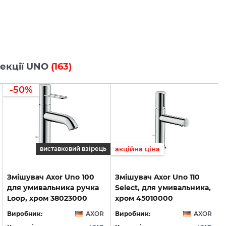
олекції UNO
(163)
-50%
виставковий взірець
акційна ціна
Змішувач Axor Uno 100
Змішувач Axor Uno 110
для умивальника ручка
Select, для умивальника,
Loop, хром 38023000
хром 45010000
Виробник:
AXOR
Виробник:
AXOR