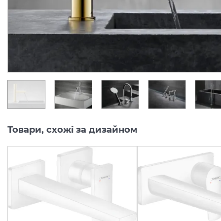
Колекція:
UNO
Колекція:
U
Кількість товару
В наявності
обмежена
9 908.
40
5 945.
31 287.
04
00
грн/шт
грн/шт
Товари, схожі за дизайном