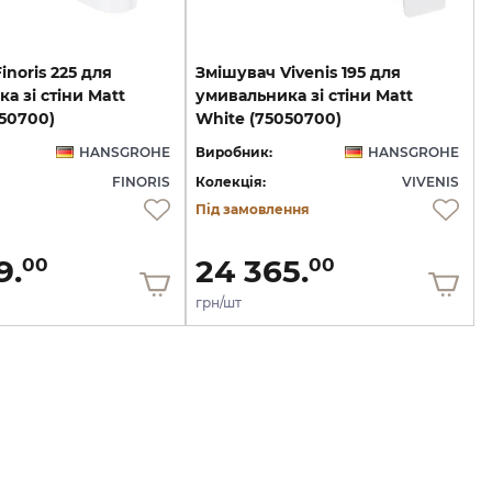
inoris 225 для
Змішувач Vivenis 195 для
а зі стіни Matt
умивальника зі стіни Matt
50700)
White (75050700)
HANSGROHE
Виробник:
HANSGROHE
FINORIS
Колекція:
VIVENIS
Під замовлення
9.
24 365.
00
00
грн/шт