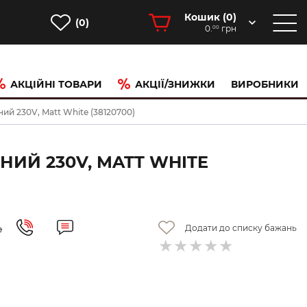
Кошик (
0
)
(0)
0.
грн
00
АКЦІЙНІ ТОВАРИ
АКЦІЇ/ЗНИЖКИ
ВИРОБНИКИ
ий 230V, Matt White (38120700)
НИЙ 230V, MATT WHITE
Додати до списку бажань
е