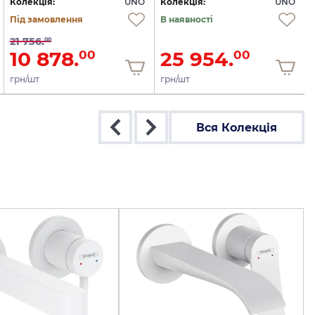
Колекція:
UNO
Колекція:
UNO
Під замовлення
В наявності
21 756.
00
10 878.
25 954.
00
00
грн/шт
грн/шт
Вся Колекція