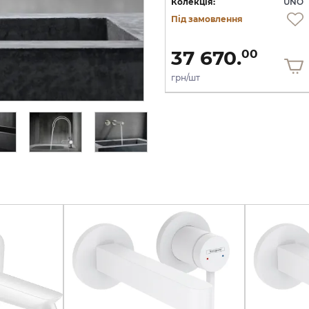
NO
Колекція:
UNO
Колекція:
UNO
Під замовлення
Під замовлення
13 137.
60
7 882.
37 670.
56
00
грн/шт
грн/шт