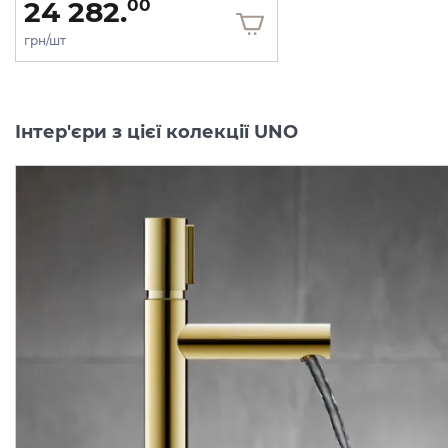
24 282.
00
грн/шт
Інтер'єри з цієї колекції UNO
-40%
акційна ціна
Тримач туалетного
Змішувач
Axor
Uno
Sele
паперу настінний Axor
для
біде,
хром
4521000
Uno, хром 41538000
Виробник:
AXOR
Виробник:
AX