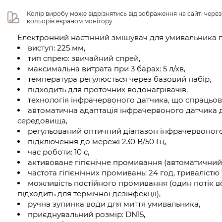
Колір виробу може відрізнятись від зображення на сайті чере
кольорів екраном монітору.
Електронний настінний змішувач для умивальника
виступ: 225 мм,
тип спрею: звичайний спрей,
максимальна витрата при 3 барах: 5 л/хв,
температура регулюється через базовий набір,
підходить для проточних водонагрівачів,
технологія інфрачервоного датчика, що спрацьов
автоматична адаптація інфрачервоного датчика
середовища,
регульований оптичний діапазон інфрачервоного 
підключення до мережі 230 В/50 Гц,
час роботи: 10 с,
активоване гігієнічне промивання (автоматичний 
частота гігієнічних промивань: 24 год, тривалістю 1
можливість постійного промивання (один потік в
підходить для термічної дезінфекції),
ручна зупинка води для миття умивальника,
приєднувальний розмір: DN15,