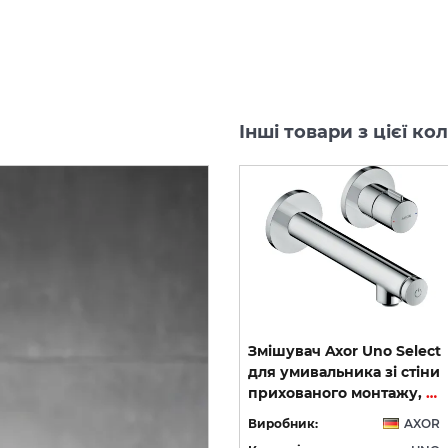
Інші товари з цієї к
-40%
виставковий взірець
ct
Дозатор настінний Axor
Змішувач Axor Uno Select
0
Uno Polished Red Gold
для умивальника зі стіни
41519300
прихованого монтажу, вилив 165 мм, Chrome 45112000
OR
Виробник:
AXOR
Виробник:
AXOR