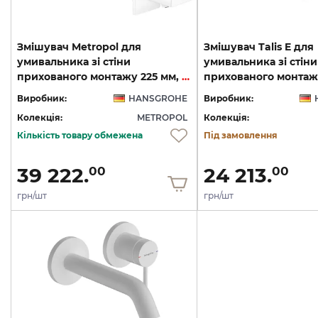
Змішувач Metropol для
Змішувач Talis E для
умивальника зі стіни
умивальника зі стіни
прихованого монтажу 225 мм, Matt White (32526700)
Виробник:
HANSGROHE
Виробник:
Колекція:
METROPOL
Колекція:
Кількість товару обмежена
Під замовлення
39 222.
24 213.
00
00
грн/шт
грн/шт