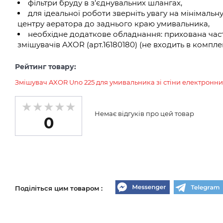
фільтри бруду в з'єднувальних шлангах,
для ідеальної роботи зверніть увагу на мінімальну
центру аератора до заднього краю умивальника,
необхідне додаткове обладнання: прихована час
змішувачів AXOR (арт.16180180) (не входить в комплек
Рейтинг товару:
Змішувач AXOR Uno 225 для умивальника зі стіни електронний
Немає відгуків про цей товар
0
Поділіться цим товаром :