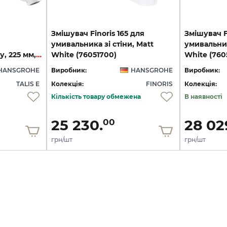
Змішувач Finoris 165 для
Змішувач F
умивальника зі стіни, Matt
умивальник
прихованого монтажу, 225 мм, Matt White (71734700)
White (76051700)
White (760
HANSGROHE
Виробник:
HANSGROHE
Виробник:
TALIS E
Колекція:
FINORIS
Колекція:
Кількість товару обмежена
В наявності
25 230.
28 02
00
грн/шт
грн/шт