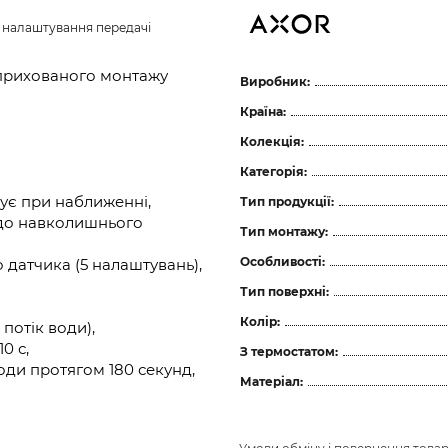
з налаштування передачі 
 прихованого монтажу
Виробник:
Країна:
Колекція:
Категорія:
ує при наближенні,
Тип продукції:
 до навколишнього
Тип монтажу:
Особливості:
датчика (5 налаштувань),
Тип поверхні:
Колір:
потік води),
0 с,
З термостатом:
оди протягом 180 секунд,
Матеріал: