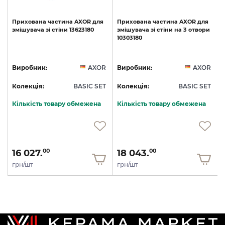
Прихована
частина
AXOR
для
Прихована
частина
AXOR
для
змішувача
зі
стіни
13623180
змішувача
зі
стіни
на
3
отвори
10303180
R
Виробник:
AXOR
Виробник:
AXOR
T
Колекція:
BASIC SET
Колекція:
BASIC SET
Кількість товару обмежена
Кількість товару обмежена
16 027.
18 043.
00
00
грн/шт
грн/шт