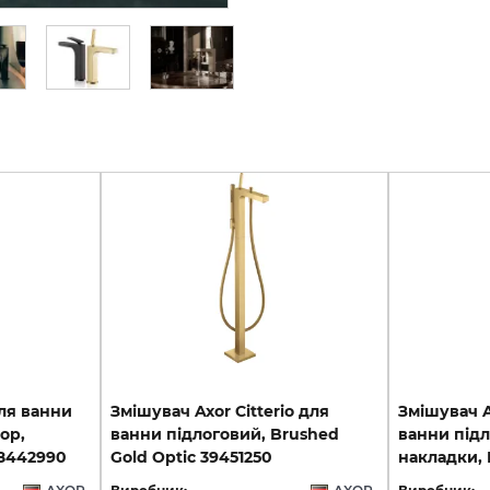
ля ванни
Змішувач Axor Citterio для
Змішувач A
op,
ванни підлоговий, Brushed
ванни підл
38442990
Gold Optic 39451250