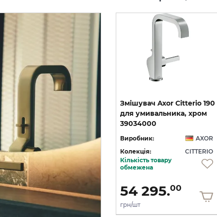
-40%
виставковий взірець
222
Мильниця настінна Axor
Змішувач Axor Citterio 190
й
Citterio Polished gold
для умивальника, хром
зі стіни на 3 отвори, хром 39442000
optic 41733990
39034000
OR
Виробник:
AXOR
Виробник:
AXOR
IO
Колекція:
CITTERIO
Колекція:
CITTERIO
Кількість товару
Під замовлення
обмежена
9 724.
40
5 834.
54 295.
64
00
грн/шт
грн/шт