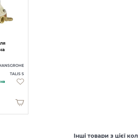
для
ча
HANSGROHE
TALIS S
ена
Інші товари з цієї ко