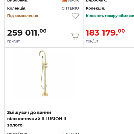
Виробник:
AXOR
Виробник:
Колекція:
CITTERIO
Колекція:
Під замовлення
Кількість товару обмеж
259 011.
183 179.
00
00
грн/шт
грн/шт
Змішувач до ванни
вільностоячий ILLUSION II
золото