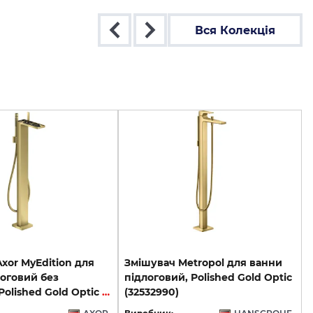
Вся Колекція
xor MyEdition для
Змішувач Metropol для ванни
оговий без
підлоговий, Polished Gold Optic
накладки, Polished Gold Optic 47442990
(32532990)