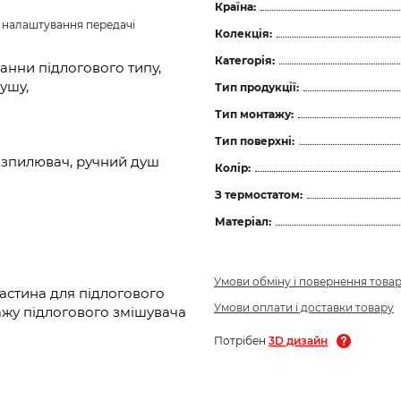
Країна:
з налаштування передачі 
Колекція:
Категорія:
анни підлогового типу,
ушу,
Тип продукції:
Тип монтажу:
Тип поверхні:
озпилювач, ручний душ
Колір:
З термостатом:
Матеріал:
Умови обміну і повернення това
астина для підлогового
Умови оплати і доставки товару
тажу підлогового змішувача
Потрібен
3D дизайн