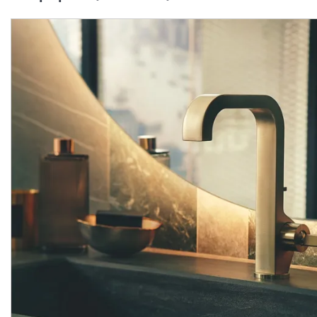
Змішувач Axor Citterio 170
Змішувач Axor Citterio 
для умивальника на 3
Lever для ванни врізни
отвори, Chrome 39133000
Виробник:
AXOR
Виробник:
AX
Колекція:
CITTERIO
Колекція:
CITTER
Кількість товару
Під замовлення
обмежена
56 426.
94 936.
00
00
грн/шт
грн/шт