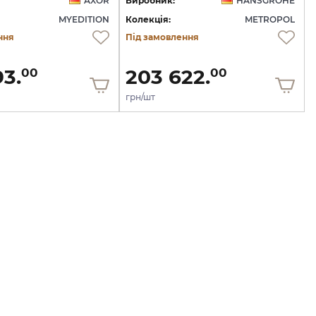
AXOR
Виробник:
HANSGROHE
MYEDITION
Колекція:
METROPOL
ння
Під замовлення
93.
203 622.
00
00
грн/шт