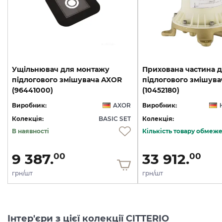
Ущільнювач для монтажу
Прихована частина 
підлогового змішувача AXOR
підлогового змішува
(96441000)
(10452180)
Виробник:
AXOR
Виробник:
Колекція:
BASIC SET
Колекція:
В наявності
Кількість товару обмеж
9 387.
33 912.
00
00
грн/шт
грн/шт
Інтер'єри з цієї колекції CITTERIO