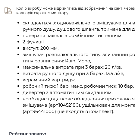
Колір виробу може відрізнятись від зображення на сайті чере
кольорів екраном монітору.
складається з: одноважільного змішувача для в
ручного душу, душового шланга, тримача для д
поверхня важеля з ромбічним тисненням,
2 функції,
виступ: 200 мм,
змішувач розпилювального типу: звичайний р
типу розпилення: Rain, Mono,
максимальна витрата при 3 барах: 20 л/хв,
витрата ручного душу при 3 барах: 13,5 л/хв,
керамічний картридж,
робочий тиск: 1 бар, макс. робочий тиск: 10 бар,
дивертер з автоматичним скиданням,
необхідне додаткове обладнання: прихована ч
змішувача (арт.10452180), ущільнювач для мон
(арт.96441000) (не входять в комплект).
Рейтинг товару: