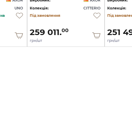
AXOR
Виробник:
AXOR
Виробник:
UNO
Колекція:
CITTERIO
Колекція:
ена
Під замовлення
Під замовле
259 011.
251 4
00
грн/шт
грн/шт