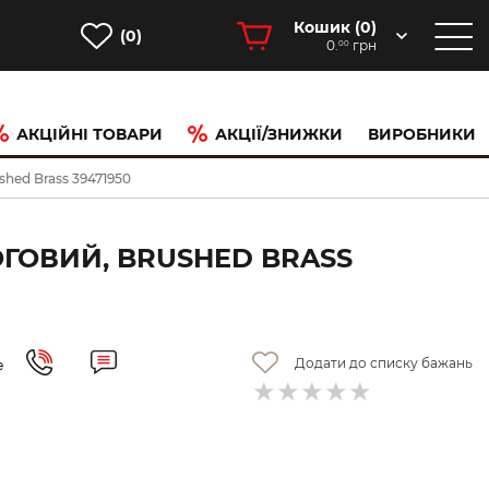
Кошик (
0
)
(0)
0.
грн
00
АКЦІЙНІ ТОВАРИ
АКЦІЇ/ЗНИЖКИ
ВИРОБНИКИ
shed Brass 39471950
ОГОВИЙ, BRUSHED BRASS
Додати до списку бажань
е