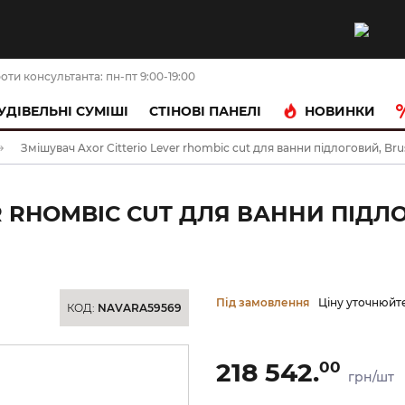
оти консультанта: пн-пт 9:00-19:00
НОВИНКИ
УДІВЕЛЬНІ СУМІШІ
CТІНОВІ ПАНЕЛІ
Змішувач Axor Citterio Lever rhombic cut для ванни підлоговий, Bru
R RHOMBIC CUT ДЛЯ ВАННИ ПІДЛ
Під замовлення
Ціну уточнюйт
КОД:
NAVARA59569
218 542.
00
грн/шт