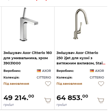
Змішувач Axor Citterio 160
Змішувач Axor Citterio
для умивальника, хром
250 2jet для кухні з
39031000
витяжним виливом, Stainless Steel (39835800)
Виробник:
AXOR
Виробник:
AXOR
Колекція:
CITTERIO
Колекція:
CITTERIO
Під замовлення
Під замовлення
49 214.
64 853.
00
00
грн/шт
грн/шт