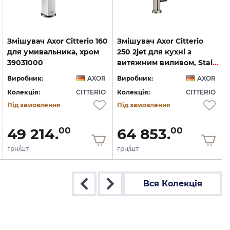
Змішувач Axor Citterio 160
Змішувач Axor Citterio
для умивальника, хром
250 2jet для кухні з
39031000
витяжним виливом, Stainless Steel (39835800)
Виробник:
AXOR
Виробник:
AXOR
Колекція:
CITTERIO
Колекція:
CITTERIO
Під замовлення
Під замовлення
49 214.
64 853.
00
00
грн/шт
грн/шт
Вся Колекція