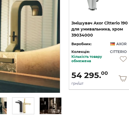
виставковий взірець
222
Мильниця настінна Axor
Змішувач Axor Citterio 190
й
Citterio Polished gold
для умивальника, хром
зі стіни на 3 отвори, хром 39442000
optic 41733990
39034000
OR
Виробник:
AXOR
Виробник:
AXOR
IO
Колекція:
CITTERIO
Колекція:
CITTERIO
Кількість товару
Під замовлення
обмежена
9 724.
40
5 834.
54 295.
64
00
грн/шт
грн/шт