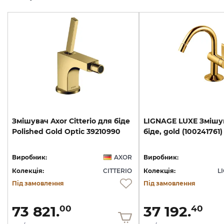
Змішувач
Axor
Citterio
для
біде
LIGNAGE
LUXE
Змішу
Polished
Gold
Optic
39210990
біде,
gold
(100241761)
Виробник:
AXOR
Виробник:
Колекція:
CITTERIO
Колекція:
L
Під замовлення
Під замовлення
73 821.
37 192.
00
40