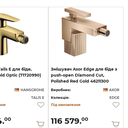
alis
E
для
біде,
Змішувач Axor Edge для біде з
ld
Optic
(71720990)
push-open Diamond Cut,
Polished Red Gold 46211300
HANSGROHE
Виробник:
AXOR
TALIS E
Колекція:
EDGE
ння
Під замовлення
4.
116 579.
00
00