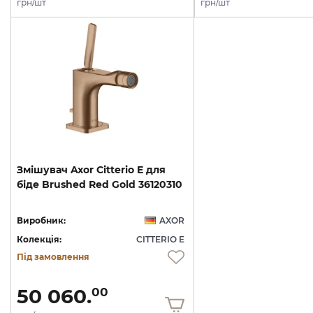
грн/шт
грн/шт
Змішувач
Axor
Citterio
E
для
біде
Brushed
Red
Gold
36120310
Виробник:
AXOR
Колекція:
CITTERIO E
Під замовлення
50 060.
00