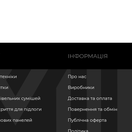
Ї
ІНФОРМАЦІЯ
нтехніки
Про нас
итки
Виробники
дівельних сумішей
Доставка та оплата
криття для підлоги
Повернення та обмін
інових панелей
Публічна оферта
Політика