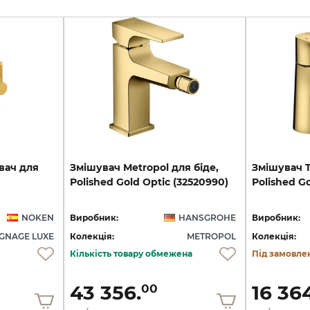
вач
для
Змішувач
Metropol
для
біде,
Змішувач
T
Polished
Gold
Optic
(32520990)
Polished
Go
NOKEN
Виробник:
HANSGROHE
Виробник:
IGNAGE LUXE
Колекція:
METROPOL
Колекція:
Кількість товару обмежена
Під замовле
43 356.
16 36
00