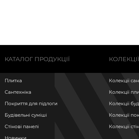
КАТАЛОГ ПРОДУКЦІЇ
КОЛЕКЦІ
Плитка
Колекції са
Сантехніка
Колекції пл
Покриття для підлоги
Колекції бу
Будівельні суміші
Колекції по
Стінові панелі
Колекції ст
Новинки