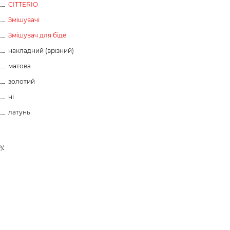
CITTERIO
Змішувачі
Змішувач для біде
накладний (врізний)
матова
золотий
ні
латунь
ру