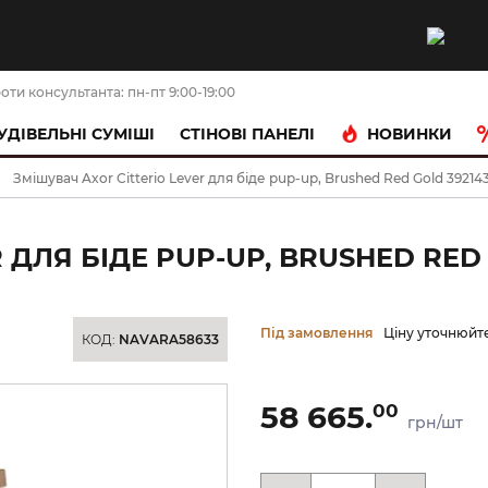
оти консультанта: пн-пт 9:00-19:00
НОВИНКИ
УДІВЕЛЬНІ СУМІШІ
CТІНОВІ ПАНЕЛІ
Змішувач Axor Citterio Lever для біде pup-up, Brushed Red Gold 39214
 ДЛЯ БІДЕ PUP-UP, BRUSHED RED 
Під замовлення
Ціну уточнюйт
КОД:
NAVARA58633
58 665.
00
грн/шт