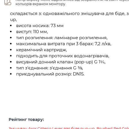
кольорів екраном монітору.
складається з: одноважільного змішувача для біде,
up,
висота носика: 73 мм
виступ: 110 мм,
тип розпилення: ламінарне розпилення,
максимальна витрата при 3 барах: 7,2 л/хв,
керамічний картридж,
підходить для проточних водонагрівачів,
висувний донний клапан (pop-up) G 1¼,
тип з'єднання: з'єднання G ⅜,
приєднувальний розмір: DN15.
Рейтинг товару:
Змішувач Axor Citterio Lever для біде pup-up, Brushed Red Gol