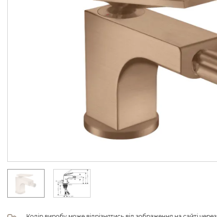
Колір виробу може відрізнятись від зображення на сайті чере