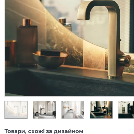
Змішувач Axor Citterio 170
Змішувач Axor Citterio 
для умивальника на 3
Lever для ванни врізни
отвори, Chrome 39133000
Виробник:
AXOR
Виробник:
AX
Колекція:
CITTERIO
Колекція:
CITTER
Кількість товару
Під замовлення
обмежена
56 426.
94 936.
00
00
грн/шт
грн/шт
Товари, схожі за дизайном