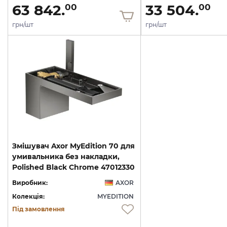
63 842.
33 504.
00
00
грн/шт
грн/шт
Змішувач Axor MyEdition 70 для
умивальника без накладки,
Polished Black Chrome 47012330
Виробник:
AXOR
Колекція:
MYEDITION
Під замовлення