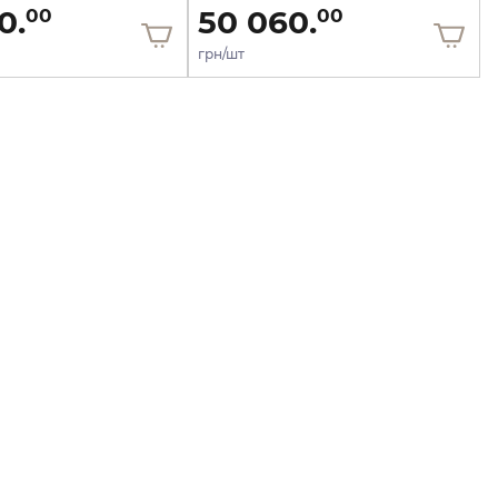
0.
50 060.
00
00
грн/шт