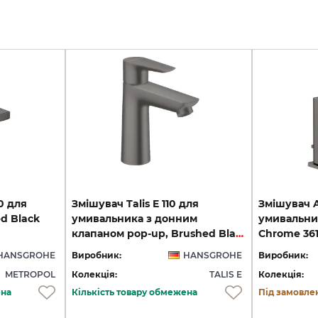
0 для
Змішувач Talis E 110 для
Змішувач Ax
d Black
умивальника з донним
умивальни
клапаном pop-up, Brushed Black Chrome (71710340)
Chrome 36
HANSGROHE
Виробник:
HANSGROHE
Виробник:
METROPOL
Колекція:
TALIS E
Колекція:
ена
Кількість товару обмежена
Під замовле