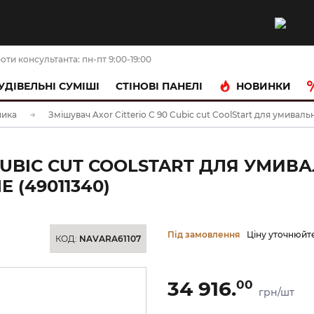
оти консультанта: пн-пт 9:00-19:00
НОВИНКИ
УДІВЕЛЬНІ СУМІШІ
CТІНОВІ ПАНЕЛІ
ника
Змішувач Axor Citterio C 90 Cubic cut CoolStart для умива
0 CUBIC CUT COOLSTART ДЛЯ УМ
 (49011340)
Під замовлення
Ціну уточнюйт
КОД:
NAVARA61107
34 916.
00
грн/шт