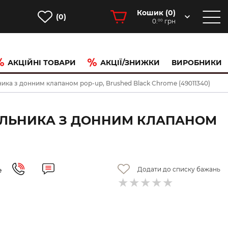
Кошик (
0
)
(0)
0.
грн
00
АКЦІЙНІ ТОВАРИ
АКЦІЇ/ЗНИЖКИ
ВИРОБНИКИ
льника з донним клапаном pop-up, Brushed Black Chrome (49011340)
ИВАЛЬНИКА З ДОННИМ КЛАПАНОМ
Додати до списку бажань
е