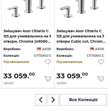
Змішувач Axor Citterio C
Змішувач Axor Citterio C
125 для умивальника на 3
125 для умивальника на 3
отвори, Chrome (49060000)
отвори Cubic cut, Chrome (49061000)
Виробник:
AXOR
Виробник:
AXOR
Колекція:
CITTERIO C
Колекція:
CITTERIO C
Під замовлення
Під замовлення
33 059.
33 059.
00
00
грн/шт
грн/шт
Вся Колекція