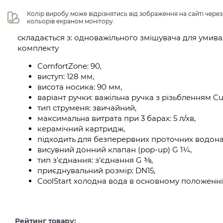
Колір виробу може відрізнятись від зображення на сайті чере
кольорів екраном монітору.
складається з: одноважільного змішувача для умива
комплекту
ComfortZone: 90,
виступ: 128 мм,
висота носика: 90 мм,
варіант ручки: важільна ручка з різьбленням Cub
тип струменя: звичайний,
максимальна витрата при 3 барах: 5 л/хв,
керамічний картридж,
підходить для безперервних проточних водонаг
висувний донний клапан (pop-up) G 1¼,
тип з'єднання: з'єднання G ⅜,
приєднувальний розмір: DN15,
CoolStart холодна вода в основному положенні
Рейтинг товару: