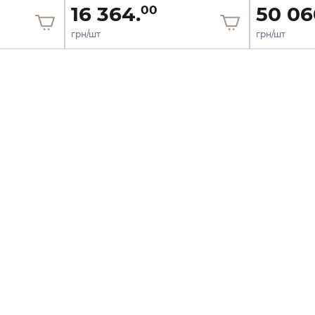
16 364.
50 06
00
грн/шт
грн/шт