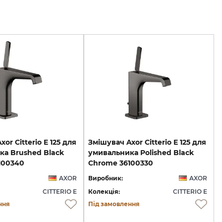
or Citterio E 125 для
Змішувач Axor Citterio E 125 для
ка Brushed Black
умивальника Polished Black
100340
Chrome 36100330
AXOR
Виробник:
AXOR
CITTERIO E
Колекція:
CITTERIO E
ння
Під замовлення