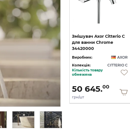
C
Змішувач Axor Citterio C
Змішувач Axor Citterio C
125 CoolStart для
для ванни Chrome
умивальника з донним клапаном pop-up, Matt Black (49030670)
умивальника з донним клапаном pop-up, Polished Gold Optic (49030990)
34420000
OR
Виробник:
AXOR
Виробник:
AXOR
 C
Колекція:
CITTERIO C
Колекція:
CITTERIO C
Кількість товару
Під замовлення
обмежена
36 436.
50 645.
00
00
грн/шт
грн/шт