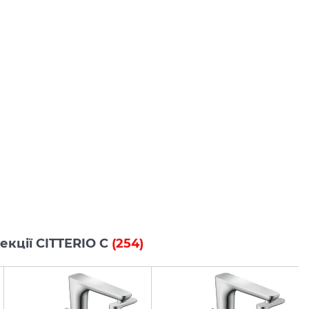
лекції CITTERIO C
(254)