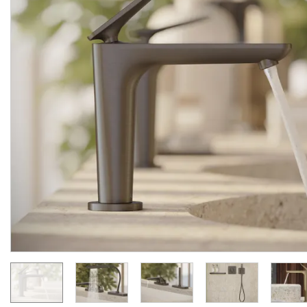
Змішувач Axor Citterio C
Змішувач Axor Citterio 
125 CoolStart для
125 CoolStart для
умивальника з донним клапаном pop-up, Chrome (49030000)
Виробник:
AXOR
Виробник:
AX
Колекція:
CITTERIO C
Колекція:
CITTERIO
Під замовлення
Під замовлення
24 289.
34 007.
00
00
грн/шт
грн/шт