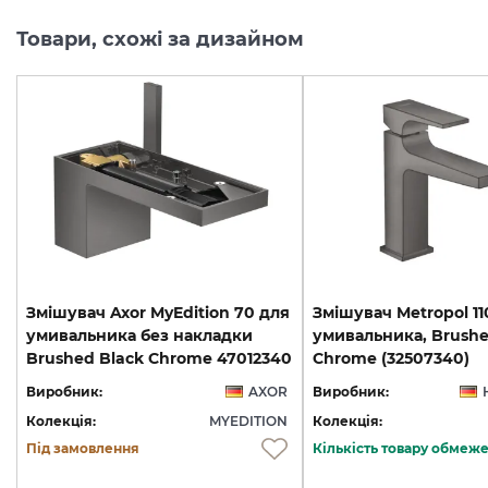
Товари, схожі за дизайном
Змішувач Axor MyEdition 70 для
Змішувач Metropol 11
умивальника без накладки
умивальника, Brushe
Brushed Black Chrome 47012340
Chrome (32507340)
Виробник:
AXOR
Виробник:
Колекція:
MYEDITION
Колекція:
Під замовлення
Кількість товару обмеж