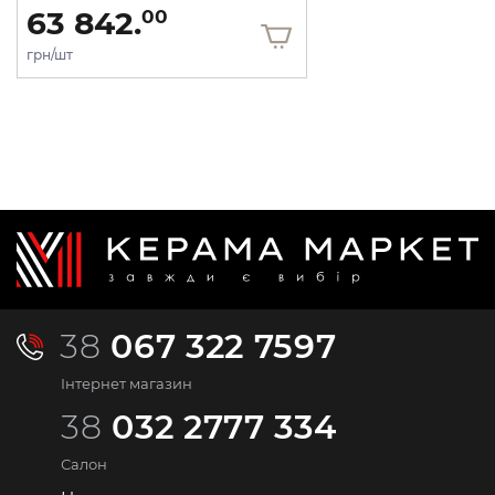
63 842.
00
грн/шт
38
067 322 7597
Інтернет магазин
38
032 2777 334
Салон