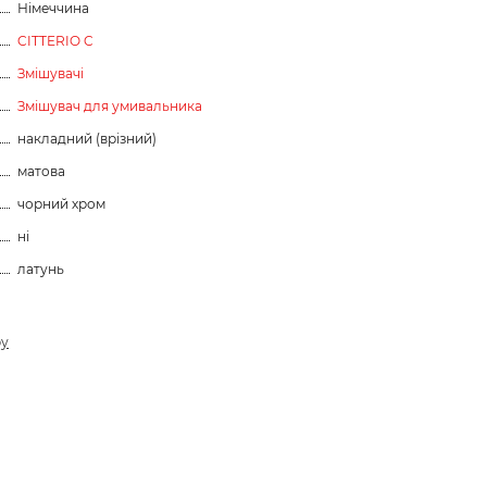
Німеччина
CITTERIO C
Змішувачі
Змішувач для умивальника
накладний (врізний)
матова
чорний хром
ні
латунь
ру