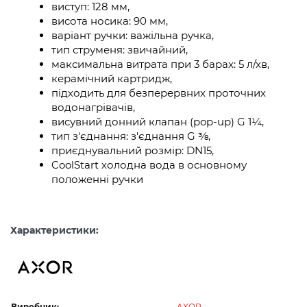
виступ: 128 мм,
висота носика: 90 мм,
варіант ручки: важільна ручка,
тип струменя: звичайний,
максимальна витрата при 3 барах: 5 л/хв,
керамічний картридж,
підходить для безперервних проточних
водонагрівачів,
висувний донний клапан (pop-up) G 1¼,
тип з'єднання: з'єднання G ⅜,
приєднувальний розмір: DN15,
CoolStart холодна вода в основному
положенні ручки
Характеристики:
Виробник:
AXOR