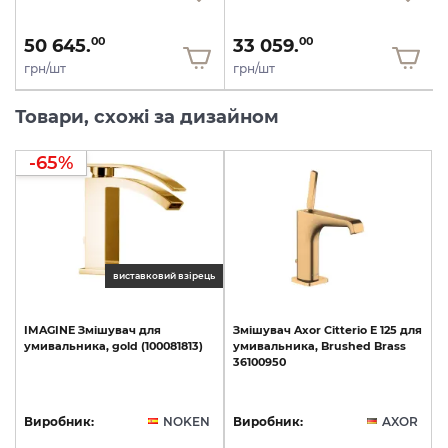
50 645.
33 059.
00
00
грн/шт
грн/шт
Товари, схожі за дизайном
-65%
виставковий взірець
IMAGINE
Змішувач
для
Змішувач
Axor
Citterio
E
125
для
умивальника,
gold
(100081813)
умивальника,
Brushed
Brass
36100950
Виробник:
NOKEN
Виробник:
AXOR