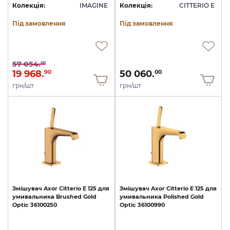
Колекція:
IMAGINE
Колекція:
CITTERIO E
Під замовлення
Під замовлення
57 054.
00
19 968.
50 060.
90
00
грн/шт
грн/шт
Змішувач
Axor
Citterio
E
125
для
Змішувач
Axor
Citterio
E
125
для
умивальника
Brushed
Gold
умивальника
Polished
Gold
Optic
36100250
Optic
36100990