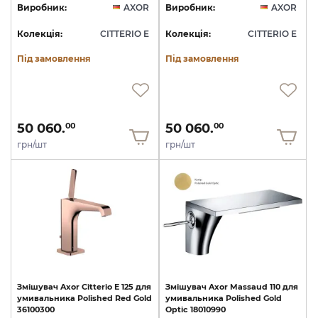
Виробник:
AXOR
Виробник:
AXOR
Колекція:
CITTERIO E
Колекція:
CITTERIO E
Під замовлення
Під замовлення
50 060.
50 060.
00
00
грн/шт
грн/шт
Змішувач
Axor
Citterio
E
125
для
Змішувач
Axor
Massaud
110
для
умивальника
Polished
Red
Gold
умивальника
Polished
Gold
36100300
Optic
18010990