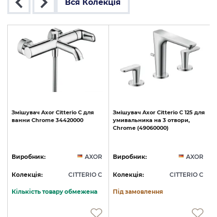
Вся Колекція
Змішувач
Axor
Citterio
C
для
Змішувач
Axor
Citterio
C
125
для
ванни
Chrome
34420000
умивальника
на
3
отвори,
Chrome
(49060000)
R
Виробник:
AXOR
Виробник:
AXOR
C
Колекція:
CITTERIO C
Колекція:
CITTERIO C
Кількість товару обмежена
Під замовлення