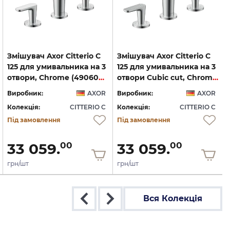
Змішувач Axor Citterio C
Змішувач Axor Citterio C
125 для умивальника на 3
125 для умивальника на 3
отвори, Chrome (49060000)
отвори Cubic cut, Chrome (49061000)
Виробник:
AXOR
Виробник:
AXOR
Колекція:
CITTERIO C
Колекція:
CITTERIO C
Під замовлення
Під замовлення
33 059.
33 059.
00
00
грн/шт
грн/шт
Вся Колекція