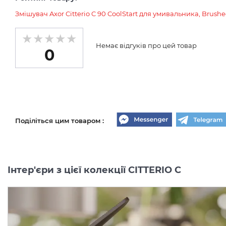
Змішувач Axor Citterio C 90 CoolStart для умивальника, Brus
Немає відгуків про цей товар
0
Поділіться цим товаром :
Інтер'єри з цієї колекції CITTERIO C