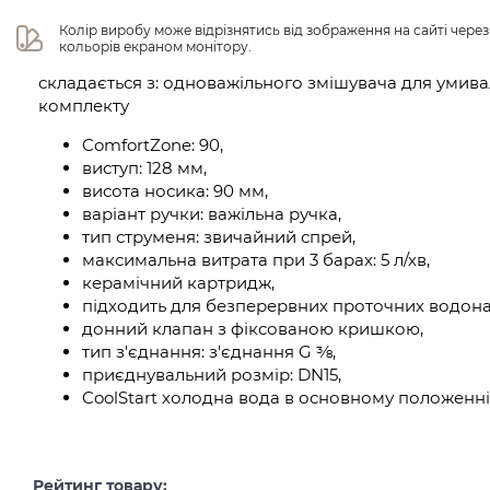
Колір виробу може відрізнятись від зображення на сайті чере
кольорів екраном монітору.
складається з: одноважільного змішувача для умива
комплекту
ComfortZone: 90,
виступ: 128 мм,
висота носика: 90 мм,
варіант ручки: важільна ручка,
тип струменя: звичайний спрей,
максимальна витрата при 3 барах: 5 л/хв,
керамічний картридж,
підходить для безперервних проточних водонаг
донний клапан з фіксованою кришкою,
тип з'єднання: з'єднання G ⅜,
приєднувальний розмір: DN15,
CoolStart холодна вода в основному положенні
Рейтинг товару: