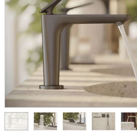
Змішувач Axor Citterio C
Змішувач Axor Citterio 
125 CoolStart для
125 CoolStart для
умивальника з донним клапаном pop-up, Chrome (49030000)
Виробник:
AXOR
Виробник:
AX
Колекція:
CITTERIO C
Колекція:
CITTERIO
Під замовлення
Під замовлення
24 289.
34 007.
00
00
грн/шт
грн/шт