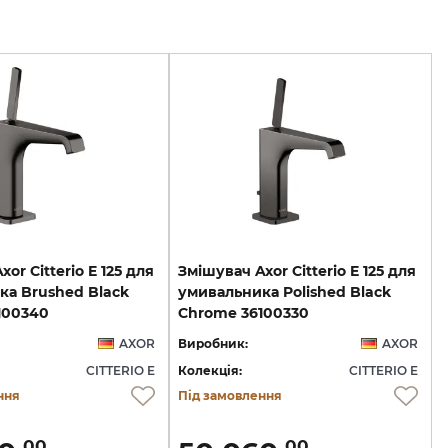
or Citterio E 125 для
Змішувач Axor Citterio E 125 для
ка Brushed Black
умивальника Polished Black
100340
Chrome 36100330
AXOR
Виробник:
AXOR
CITTERIO E
Колекція:
CITTERIO E
ння
Під замовлення
00
00