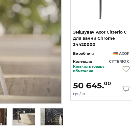
C
Змішувач Axor Citterio C
Змішувач Axor Citterio C
125 CoolStart для
для ванни Chrome
умивальника з донним клапаном pop-up, Matt Black (49030670)
умивальника з донним клапаном pop-up, Polished Gold Optic (49030990)
34420000
OR
Виробник:
AXOR
Виробник:
AXOR
 C
Колекція:
CITTERIO C
Колекція:
CITTERIO C
Кількість товару
Під замовлення
обмежена
36 436.
50 645.
00
00
грн/шт
грн/шт