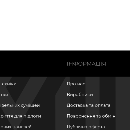
Ї
ІНФОРМАЦІЯ
нтехніки
Про нас
итки
Виробники
дівельних сумішей
Доставка та оплата
криття для підлоги
Повернення та обмін
інових панелей
Публічна оферта