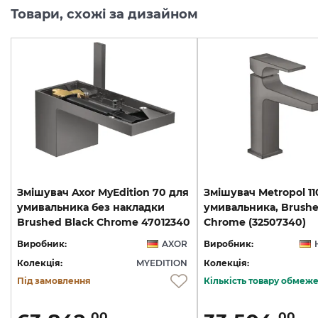
Товари, схожі за дизайном
Змішувач Axor MyEdition 70 для
Змішувач Metropol 11
умивальника без накладки
умивальника, Brushe
Brushed Black Chrome 47012340
Chrome (32507340)
Виробник:
AXOR
Виробник:
Колекція:
MYEDITION
Колекція:
Під замовлення
Кількість товару обмеж
00
00