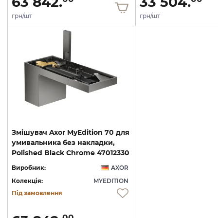
63 842.
33 504.
грн/шт
грн/шт
Змішувач Axor MyEdition 70 для
умивальника без накладки,
Polished Black Chrome 47012330
Виробник:
AXOR
Колекція:
MYEDITION
Під замовлення
00