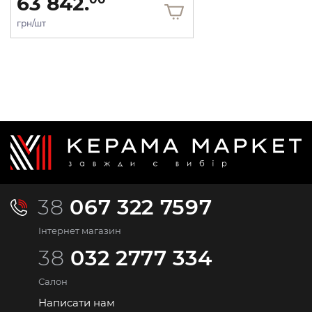
63 842.
грн/шт
38
067 322 7597
Інтернет магазин
38
032 2777 334
Салон
Написати нам