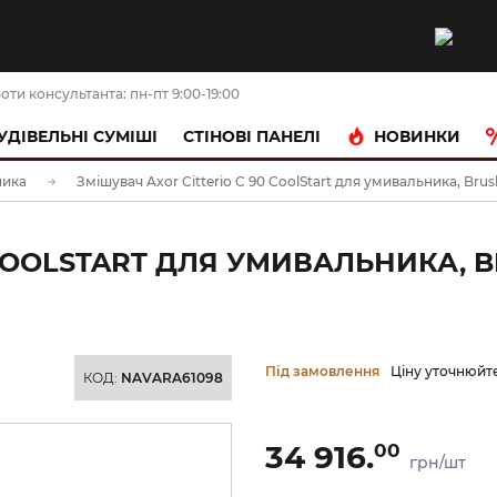
оти консультанта: пн-пт 9:00-19:00
НОВИНКИ
УДІВЕЛЬНІ СУМІШІ
CТІНОВІ ПАНЕЛІ
ника
Змішувач Axor Citterio C 90 CoolStart для умивальника, Bru
 COOLSTART ДЛЯ УМИВАЛЬНИКА, 
Під замовлення
Ціну уточнюйт
КОД:
NAVARA61098
34 916.
00
грн/шт