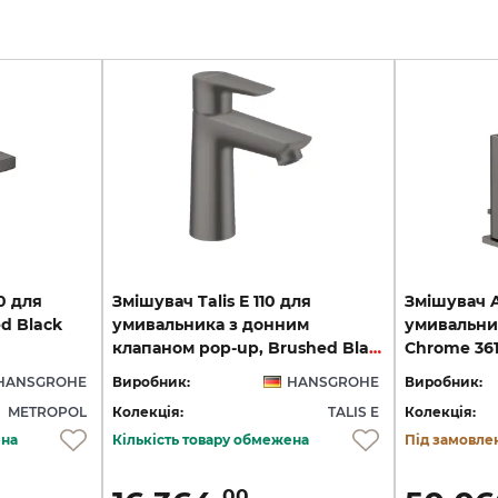
0 для
Змішувач Talis E 110 для
Змішувач Ax
d Black
умивальника з донним
умивальни
клапаном pop-up, Brushed Black Chrome (71710340)
Chrome 36
HANSGROHE
Виробник:
HANSGROHE
Виробник:
METROPOL
Колекція:
TALIS E
Колекція:
ена
Кількість товару обмежена
Під замовле
00