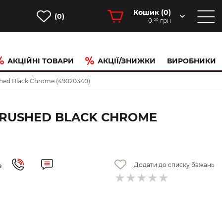
Кошик (
0
)
(0)
0.
грн
00
АКЦІЙНІ ТОВАРИ
АКЦІЇ/ЗНИЖКИ
ВИРОБНИКИ
shed Black Chrome (49020340)
BRUSHED BLACK CHROME
Додати до списку бажань
е