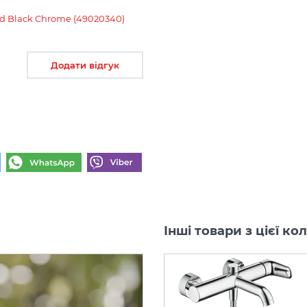
hed Black Chrome (49020340)
Додати відгук
Інші товари з цієї ко