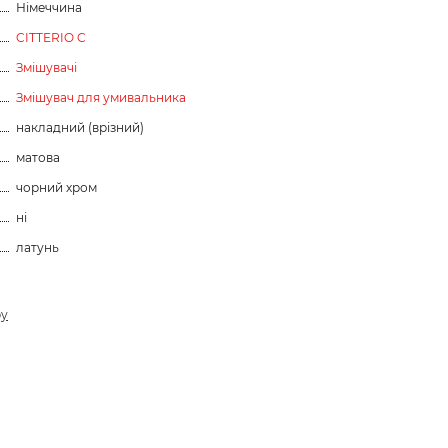
Німеччина
CITTERIO C
Змішувачі
Змішувач для умивальника
накладний (врізний)
матова
чорний хром
ні
латунь
ру