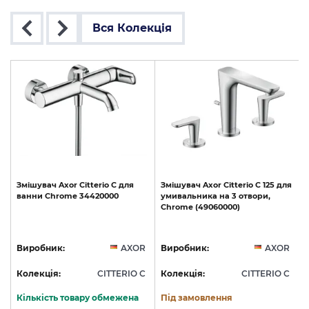
Вся Колекція
Змішувач
Axor
Citterio
C
для
Змішувач
Axor
Citterio
C
125
для
ванни
Chrome
34420000
умивальника
на
3
отвори,
Chrome
(49060000)
R
Виробник:
AXOR
Виробник:
AXOR
C
Колекція:
CITTERIO C
Колекція:
CITTERIO C
Кількість товару обмежена
Під замовлення