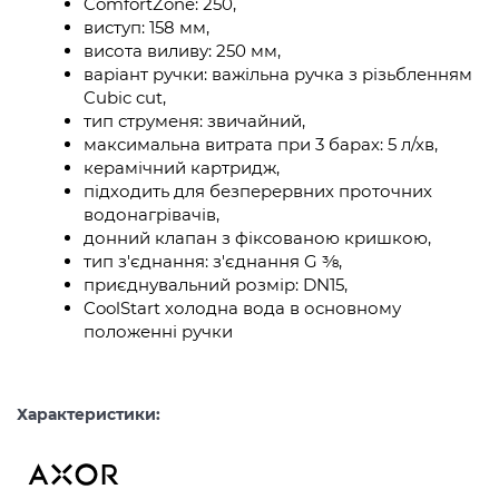
ComfortZone: 250,
виступ: 158 мм,
висота виливу: 250 мм,
варіант ручки: важільна ручка з різьбленням
Cubic cut,
тип струменя: звичайний,
максимальна витрата при 3 барах: 5 л/хв,
керамічний картридж,
підходить для безперервних проточних
водонагрівачів,
донний клапан з фіксованою кришкою,
тип з'єднання: з'єднання G ⅜,
приєднувальний розмір: DN15,
CoolStart холодна вода в основному
положенні ручки
Характеристики: