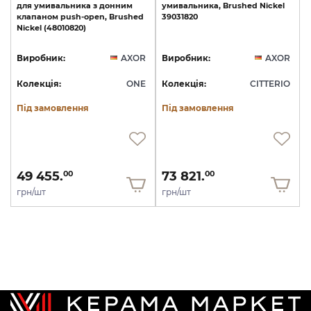
для
умивальника
з
донним
умивальника,
Brushed
Nickel
клапаном
push-open,
Brushed
39031820
Nickel
(48010820)
Виробник:
AXOR
Виробник:
AXOR
Колекція:
ONE
Колекція:
CITTERIO
Під замовлення
Під замовлення
49 455.
73 821.
00
00
грн/шт
грн/шт