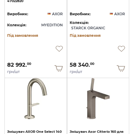
47022820
Виробник:
AXOR
Виробник:
AXOR
Колекція:
Колекція:
MYEDITION
STARCK ORGANIC
Під замовлення
Під замовлення
82 992.
58 340.
00
00
грн/шт
грн/шт
Змішувач
AXOR
One
Select
140
Змішувач
Axor
Citterio
160
для