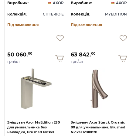
Виробник:
AXOR
Виробник:
AXOR
Колекція:
CITTERIO E
Колекція:
MYEDITION
Під замовлення
Під замовлення
50 060.
63 842.
00
00
грн/шт
грн/шт
Змішувач
Axor
MyEdition
230
Змішувач
Axor
Starck
Organic
для
умивальника
без
80
для
умивальника,
Brushed
накладки,
Brushed
Nickel
Nickel
12010820