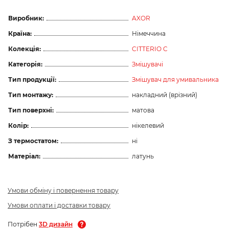
Виробник:
AXOR
Країна:
Німеччина
Колекція:
CITTERIO C
Категорія:
Змішувачі
Тип продукції:
Змішувач для умивальника
Тип монтажу:
накладний (врізний)
Тип поверхні:
матова
Колір:
нікелевий
З термостатом:
ні
Матеріал:
латунь
Умови обміну і повернення товару
Умови оплати і доставки товару
Потрібен
3D дизайн