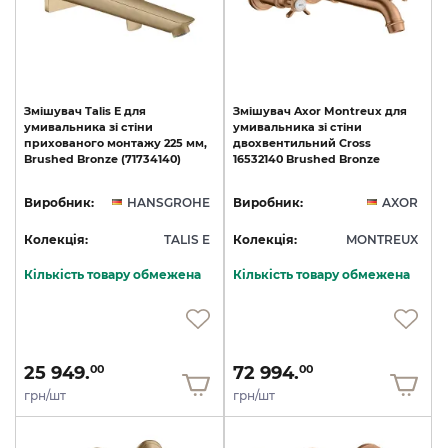
Змішувач
Talis
E
для
Змішувач
Axor
Montreux
для
умивальника
зі
стіни
умивальника
зі
стіни
прихованого
монтажу
225
мм,
двохвентильний
Cross
Brushed
Bronze
(71734140)
16532140
Brushed
Bronze
Виробник:
HANSGROHE
Виробник:
AXOR
Колекція:
TALIS E
Колекція:
MONTREUX
Кількість товару обмежена
Кількість товару обмежена
25 949.
72 994.
00
00
грн/шт
грн/шт