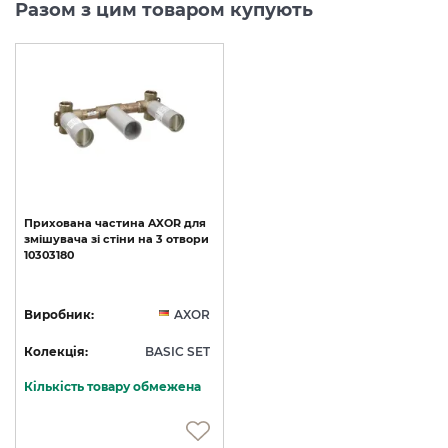
Разом з цим товаром купують
Прихована
частина
AXOR
для
змішувача
зі
стіни
на
3
отвори
10303180
Виробник:
AXOR
Колекція:
BASIC SET
Кількість товару обмежена