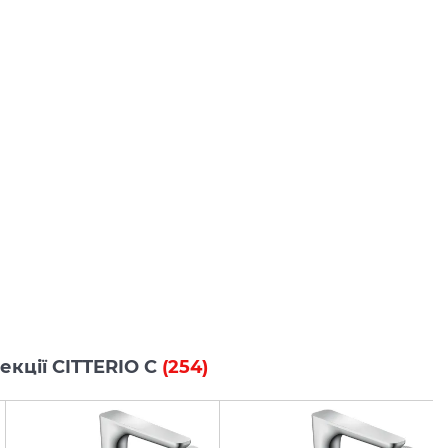
лекції CITTERIO C
(254)