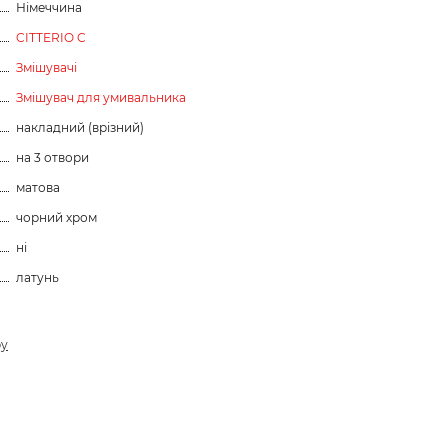
Німеччина
CITTERIO C
Змішувачі
Змішувач для умивальника
накладний (врізний)
на 3 отвори
матова
чорний хром
ні
латунь
ру