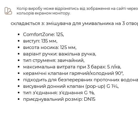
Колір виробу може відрізнятись від зображення на сайті чере
кольорів екраном монітору.
складається з: змішувача для умивальника на 3 отв
ComfortZone: 125,
виступ: 135 мм,
висота носика: 125 мм,
варіант ручки: важільна ручка,
тип струменя: звичайний,
максимальна витрата при 3 барах: 5 л/хв,
керамічні клапани гарячий/холодний 90°,
підходить для безперервних проточних водонаг
висувний донний клапан (pop-up) G 1¼,
тип з'єднання: з'єднання G ⅜,
приєднувальний розмір: DN15