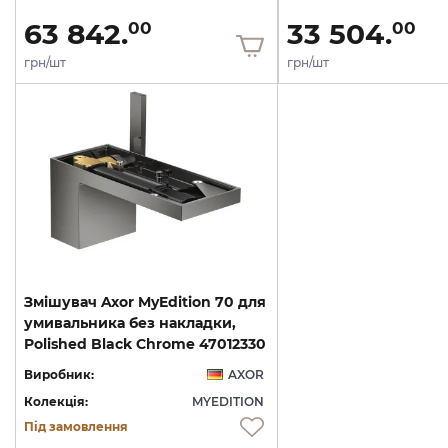
63 842.
33 504.
00
00
грн/шт
грн/шт
Змішувач Axor MyEdition 70 для
умивальника без накладки,
Polished Black Chrome 47012330
Виробник:
AXOR
Колекція:
MYEDITION
Під замовлення