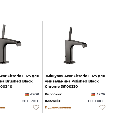
or Citterio E 125 для
Змішувач Axor Citterio E 125 для
ка Brushed Black
умивальника Polished Black
100340
Chrome 36100330
AXOR
Виробник:
AXOR
CITTERIO E
Колекція:
CITTERIO E
ння
Під замовлення