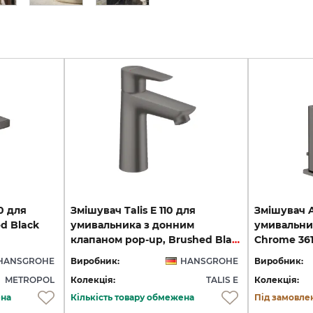
0 для
Змішувач Talis E 110 для
Змішувач Ax
d Black
умивальника з донним
умивальни
клапаном pop-up, Brushed Black Chrome (71710340)
Chrome 36
HANSGROHE
Виробник:
HANSGROHE
Виробник:
METROPOL
Колекція:
TALIS E
Колекція:
ена
Кількість товару обмежена
Під замовле