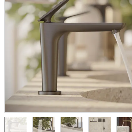
Змішувач Axor Citterio C
Змішувач Axor Citterio 
125 CoolStart для
125 CoolStart для
умивальника з донним клапаном pop-up, Chrome (49030000)
Виробник:
AXOR
Виробник:
AX
Колекція:
CITTERIO C
Колекція:
CITTERIO
Під замовлення
Під замовлення
24 289.
34 007.
00
00
грн/шт
грн/шт