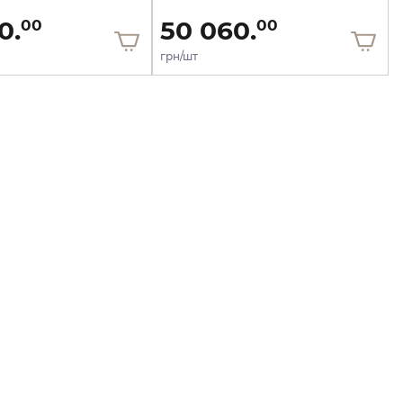
0.
50 060.
00
00
грн/шт