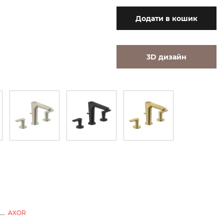
Додати
в кошик
3D дизайн
AXOR