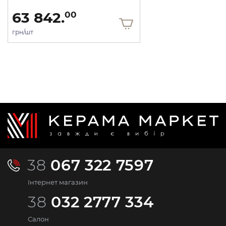
63 842.
00
грн/шт
38
067 322 7597
Інтернет магазин
38
032 2777 334
Салон