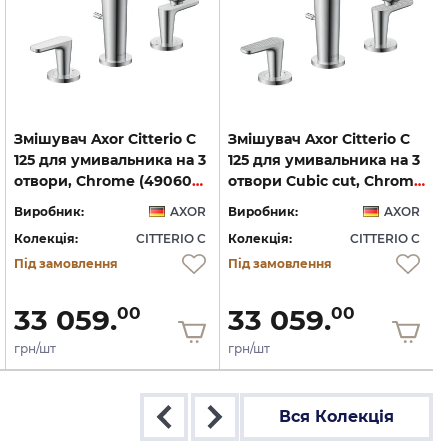
Змішувач Axor Citterio C
Змішувач Axor Citterio C
125 для умивальника на 3
125 для умивальника на 3
отвори, Chrome (49060000)
отвори Cubic cut, Chrome (49061000)
Виробник:
AXOR
Виробник:
AXOR
Колекція:
CITTERIO C
Колекція:
CITTERIO C
Під замовлення
Під замовлення
33 059.
33 059.
00
00
грн/шт
грн/шт
Вся Колекція