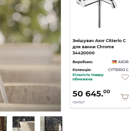
C
Змішувач Axor Citterio C
Змішувач Axor Citterio C
125 CoolStart для
для ванни Chrome
умивальника з донним клапаном pop-up, Matt Black (49030670)
умивальника з донним клапаном pop-up, Polished Gold Optic (49030990)
34420000
OR
Виробник:
AXOR
Виробник:
AXOR
 C
Колекція:
CITTERIO C
Колекція:
CITTERIO C
Кількість товару
Під замовлення
обмежена
36 436.
50 645.
00
00
грн/шт
грн/шт