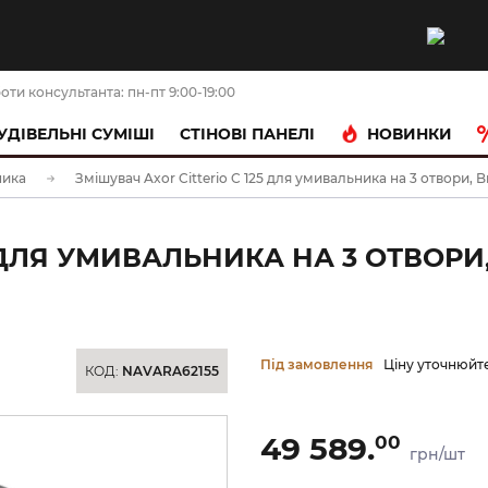
оти консультанта: пн-пт 9:00-19:00
НОВИНКИ
УДІВЕЛЬНІ СУМІШІ
CТІНОВІ ПАНЕЛІ
ника
Змішувач Axor Citterio C 125 для умивальника на 3 отвори, 
5 ДЛЯ УМИВАЛЬНИКА НА 3 ОТВОР
Під замовлення
Ціну уточнюйт
КОД:
NAVARA62155
49 589.
00
грн/шт