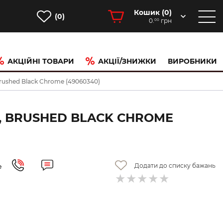
Кошик (
0
)
(0)
0.
грн
00
АКЦІЙНІ ТОВАРИ
АКЦІЇ/ЗНИЖКИ
ВИРОБНИКИ
Brushed Black Chrome (49060340)
И, BRUSHED BLACK CHROME
Додати до списку бажань
е