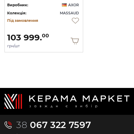
Виробник:
AXOR
Колекція:
MASSAUD
Під замовлення
103 999.
00
грн/шт
38
067 322 7597