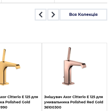
Вся Колекція
or Citterio E 125 для
Змішувач Axor Citterio E 125 для
а Polished Gold
умивальника Polished Red Gold
0990
36100300