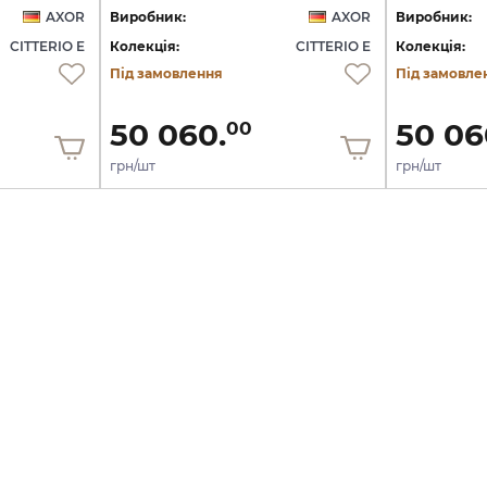
AXOR
Виробник:
AXOR
Виробник:
CITTERIO E
Колекція:
CITTERIO E
Колекція:
Під замовлення
Під замовле
50 060.
50 06
00
грн/шт
грн/шт