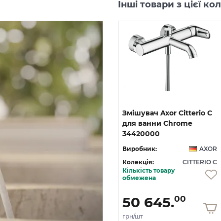
Інші товари з цієї ко
C
Змішувач Axor Citterio C
Змішувач Axor Citterio C
125 CoolStart для
для ванни Chrome
умивальника з донним клапаном pop-up, Matt Black (49030670)
умивальника з донним клапаном pop-up, Polished Gold Optic (49030990)
34420000
OR
Виробник:
AXOR
Виробник:
AXOR
 C
Колекція:
CITTERIO C
Колекція:
CITTERIO C
Кількість товару
Під замовлення
обмежена
36 436.
50 645.
00
00
грн/шт
грн/шт