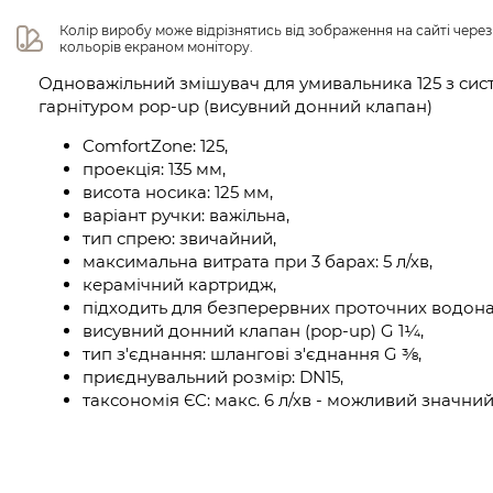
Колір виробу може відрізнятись від зображення на сайті чере
кольорів екраном монітору.
Одноважільний змішувач для умивальника 125 з сист
гарнітуром pop-up (висувний донний клапан)
ComfortZone: 125,
проекція: 135 мм,
висота носика: 125 мм,
варіант ручки: важільна,
тип спрею: звичайний,
максимальна витрата при 3 барах: 5 л/хв,
керамічний картридж,
підходить для безперервних проточних водонаг
висувний донний клапан (pop-up) G 1¼,
тип з'єднання: шлангові з'єднання G ⅜,
приєднувальний розмір: DN15,
таксономія ЄС: макс. 6 л/хв - можливий значний