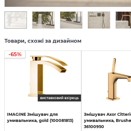
Товари, схожі за дизайном
-65%
виставковий взірець
IMAGINE
Змішувач
для
Змішувач Axor Citteri
умивальника,
gold
(100081813)
умивальника, Brushe
36100950