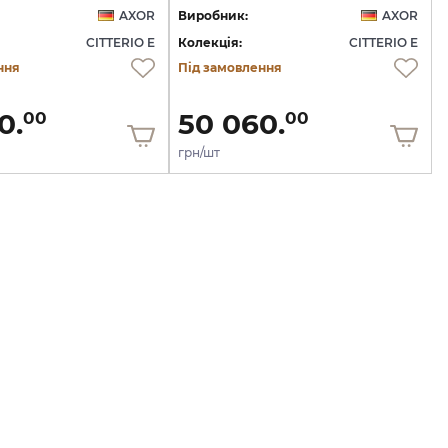
AXOR
Виробник:
AXOR
CITTERIO E
Колекція:
CITTERIO E
ння
Під замовлення
0.
50 060.
00
00
грн/шт