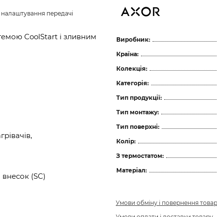
з налаштування передачі 
емою CoolStart і зливним
Виробник:
Країна:
Колекція:
Категорія:
Тип продукції:
Тип монтажу:
Тип поверхні:
рівачів,
Колір:
З термостатом:
Матеріал:
 внесок (SC)
Умови обміну і повернення това
Умови оплати і доставки товару