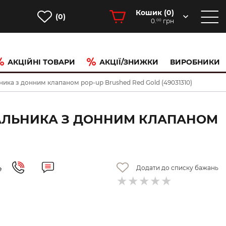
Кошик (
0
)
(0)
0.
грн
00
АКЦІЙНІ ТОВАРИ
АКЦІЇ/ЗНИЖКИ
ВИРОБНИКИ
льника з донним клапаном pop-up Brushed Red Gold (49031310)
ИВАЛЬНИКА З ДОННИМ КЛАПАНОМ
Додати до списку бажань
е