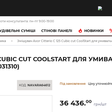
оти консультанта: пн-пт 9:00-19:00
НОВИНКИ
УДІВЕЛЬНІ СУМІШІ
CТІНОВІ ПАНЕЛІ
ника
Змішувач Axor Citterio C 125 Cubic cut CoolStart для умива
5 CUBIC CUT COOLSTART ДЛЯ УМ
31310)
Під замовлення
Ціну уточнюйт
КОД:
NAVARA64612
36 436.
00
грн/шт