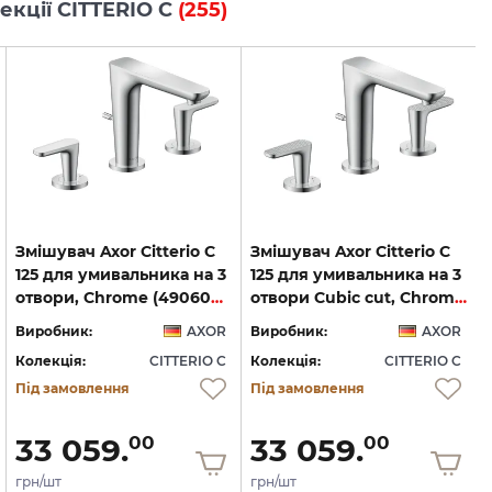
лекції CITTERIO C
(255)
Змішувач Axor Citterio C
Змішувач Axor Citterio C
125 для умивальника на 3
125 для умивальника на 3
отвори, Chrome (49060000)
отвори Cubic cut, Chrome (49061000)
Виробник:
AXOR
Виробник:
AXOR
Колекція:
CITTERIO C
Колекція:
CITTERIO C
Під замовлення
Під замовлення
33 059.
33 059.
00
00
грн/шт
грн/шт