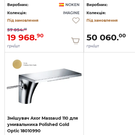
Виробник:
NOKEN
Виробник:
Колекція:
IMAGINE
Колекція:
Під замовлення
Під замовлення
57 054.
00
19 968.
50 060.
90
00
грн/шт
грн/шт
Змішувач Axor Massaud 110 для
умивальника Polished Gold
Optic 18010990