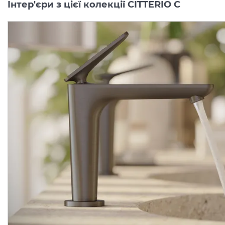
Інтер'єри з цієї колекції CITTERIO C
Змішувач Axor Citterio C
Змішувач Axor Citterio 
125 CoolStart для
125 CoolStart для
умивальника з донним клапаном pop-up, Chrome (49030000)
Виробник:
AXOR
Виробник:
AX
Колекція:
CITTERIO C
Колекція:
CITTERIO
Під замовлення
Під замовлення
24 289.
34 007.
00
00
грн/шт
грн/шт