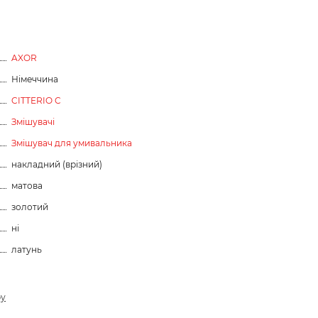
AXOR
Німеччина
CITTERIO C
Змішувачі
Змішувач для умивальника
накладний (врізний)
матова
золотий
ні
латунь
ру