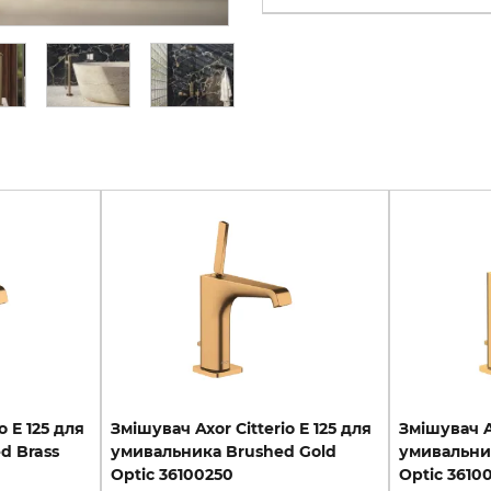
o E 125 для
Змішувач Axor Citterio E 125 для
Змішувач Ax
d Brass
умивальника Brushed Gold
умивальник
Optic 36100250
Optic 3610