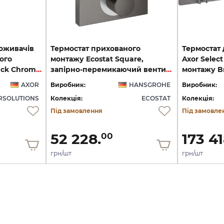
поживачів
Термостат прихованого
Термостат 
ого
монтажу Ecostat Square,
Axor Selec
монтажу Brushed Black Chrome 18357340
запірно-перемикаючий вентиль, 2-ох режимний, Brushed Black Chrome (15714340)
AXOR
Виробник:
HANSGROHE
Виробник:
SOLUTIONS
Колекція:
ECOSTAT
Колекція:
Під замовлення
Під замовле
52 228.
173 41
00
грн/шт
грн/шт