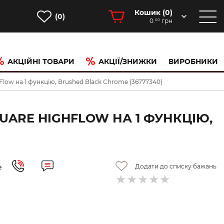
Кошик (
0
)
(0)
0.
грн
00
АКЦІЙНІ ТОВАРИ
АКЦІЇ/ЗНИЖКИ
ВИРОБНИКИ
low на 1 функцію, Brushed Black Chrome (36777340)
UARE HIGHFLOW НА 1 ФУНКЦІЮ,
Додати до списку бажань
е