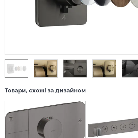
Виробник:
AXOR
Виробник:
AX
Колекція:
SHOWERSELECT ID
Колекція:
SHO
Під замовлення
Під замовлення
46 759.
50 098.
00
00
грн/шт
грн/шт
Товари, схожі за дизайном