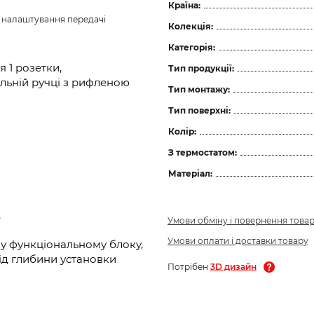
Країна:
з налаштування передачі 
Колекція:
Категорія:
 1 розетки,
Тип продукції:
льній ручці з рифленою
Тип монтажу:
Тип поверхні:
Колір:
З термостатом:
Матеріал:
,
Умови обміну і повернення това
Умови оплати і доставки товару
у функціональному блоку,
ід глибини установки
Потрібен
3D дизайн