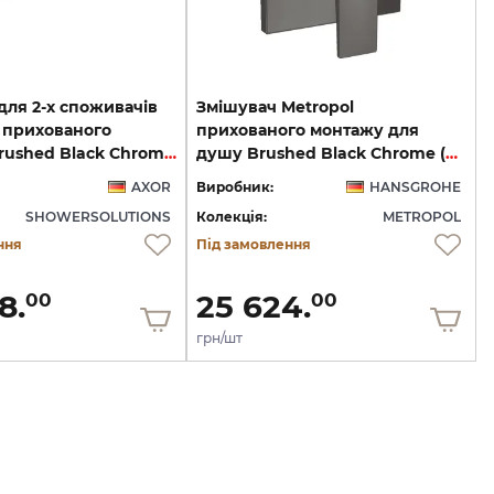
для 2-х споживачів
Змішувач Metropol
t прихованого
прихованого монтажу для
монтажу Brushed Black Chrome 18355340
душу Brushed Black Chrome (32565340)
AXOR
Виробник:
HANSGROHE
SHOWERSOLUTIONS
Колекція:
METROPOL
ння
Під замовлення
8.
25 624.
00
00
грн/шт