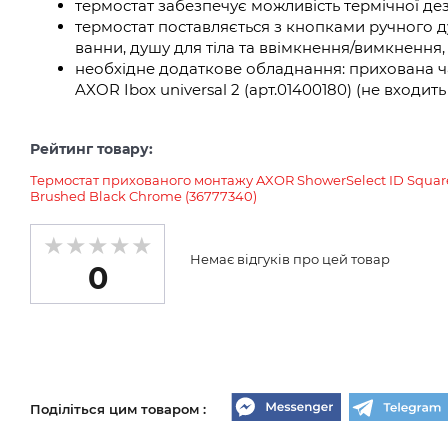
термостат забезпечує можливість термічної дез
термостат поставляється з кнопками ручного д
ванни, душу для тіла та ввімкнення/вимкнення,
необхідне додаткове обладнання: прихована ч
AXOR Ibox universal 2 (арт.01400180) (не входит
Рейтинг товару:
Термостат прихованого монтажу AXOR ShowerSelect ID Square
Brushed Black Chrome (36777340)
Немає відгуків про цей товар
0
Поділіться цим товаром :