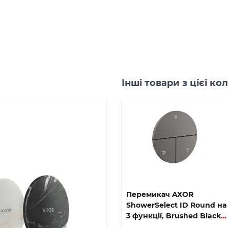
Інші товари з цієї к
Перемикач AXOR
Перемикач AXOR
ShowerSelect ID Square
ShowerSelect ID Round на
Softsquare на 3 функції, Polished Gold Optic (36781990)
на 3 функції, Brushed Black Chrome (36780340)
3 функції, Brushed Black Chrome (36779340)