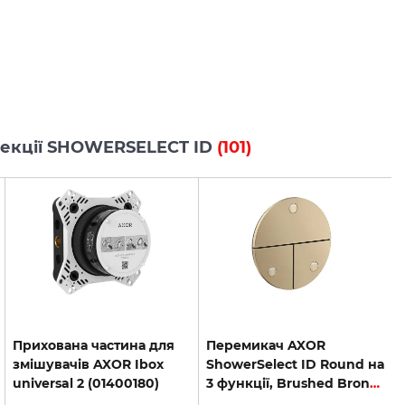
олекції SHOWERSELECT ID
(101)
Прихована частина для
Перемикач AXOR
змішувачів AXOR Ibox
ShowerSelect ID Round на
universal 2 (01400180)
3 функції, Brushed Bronze (36779140)