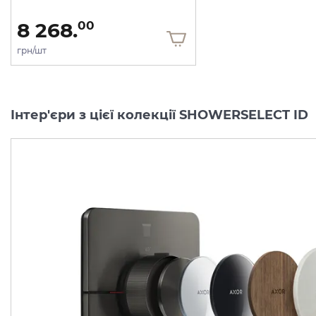
8 268.
00
грн/шт
Інтер'єри з цієї колекції SHOWERSELECT ID
Перемикач AXOR
Перемикач AXOR
ShowerSelect ID
ShowerSelect ID
Softsquare на 3 функції, Matt Black (36781670)