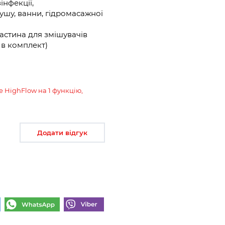
інфекції,
ушу, ванни, гідромасажної
астина для змішувачів
ь в комплект)
 HighFlow на 1 функцію,
Додати відгук