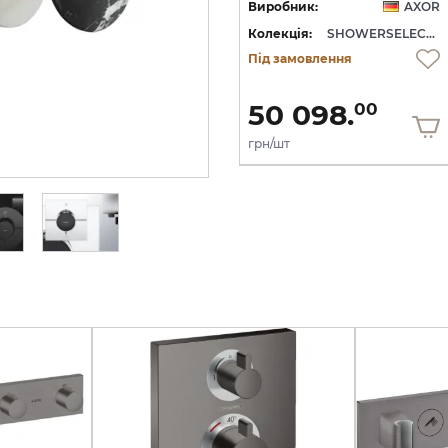
OR
Виробник:
AXOR
Виробник:
AXOR
WERSELECT ID
Колекція:
SHOWERSELECT ID
Колекція:
SHOWERSELECT ID
Під замовлення
Під замовлення
50 098.
50 098.
00
00
грн/шт
грн/шт