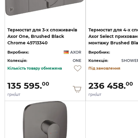
Термостат для 3-х споживачів
Термостат для 4-х с
Axor One, Brushed Black
Axor Select прихован
Chrome 45713340
Виробник:
AXOR
Виробник:
Колекція:
ONE
Колекція:
SHOWER
Кількість товару обмежена
Під замовлення
135 595.
236 458.
00
00
грн/шт
грн/шт