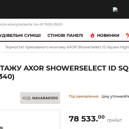
оти консультанта: пн-пт 9:00-19:00
НОВИНКИ
УДІВЕЛЬНІ СУМІШІ
CТІНОВІ ПАНЕЛІ
Термостат прихованого монтажу AXOR ShowerSelect ID Square HighF
АЖУ AXOR SHOWERSELECT ID SQ
340)
Під замовлення
Ціну уточнюйт
КОД:
NAVARA61010
78 533.
00
грн/шт