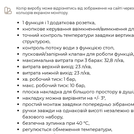
Колір виробу може відрізнятись від зображення на сайті чере
кольорів екраном монітору.
1 функція і 1 додаткова розетка,
кнопкове керування ввімкнення/вимкнення для
точний контроль температури завдяки вертика
структурою,
контроль потоку води з функцією стоп,
пусковий/запірний клапан для роботи функцій,
максимальна витрата при 3 барах: 32,8 л/хв,
витрата верхній вихід: 23 л/хв,
витрата нижній вихід: 23 л/хв,
хв. робочий тиск: 1 бар,
макс. робочий тиск: 10 бар,
плоска накладка для більшого простору в душі
накладку можна вирівняти на +/- 3°,
простий монтаж завдяки попередньо зібраном
ручки завжди на однаковій висоті незалежно в
базового набору,
безпечна зупинка при 40 °C,
регулюється обмеження температури,