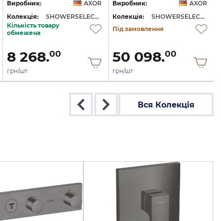
Виробник:
AXOR
Виробник:
AXOR
Колекція:
SHOWERSELECT ID
Колекція:
SHOWERSELECT ID
Кількість товару
Під замовлення
обмежена
8 268.
50 098.
00
00
грн/шт
грн/шт
Вся Колекція