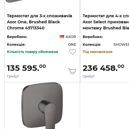
Термостат для 3-х споживачів
Термостат для 4-х с
Axor One, Brushed Black
Axor Select прихован
Chrome 45713340
Виробник:
AXOR
Виробник:
Колекція:
ONE
Колекція:
SHOWER
Кількість товару обмежена
Під замовлення
135 595.
236 458.
00
00
грн/шт
грн/шт