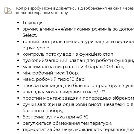
Колір виробу може відрізнятись від зображення на сайті чере
кольорів екраном монітору.
1 функція,
зручне вмикання/вимикання режимів за допом
Select,
точний контроль температури завдяки вертика
структурою, ,
контроль потоку води з функцією стоп,
пусковий/запірний клапан для роботи функцій,
максимальна витрата при 3 барах: 20,3 л/хв,
мін. робочий тиск: 1 бар,
макс. робочий тиск: 10 бар,
плоска накладка для більшого простору в душі
накладку можна вирівняти на +/- 3°,
простий монтаж завдяки попередньо зібраном
ручки завжди на однаковій висоті незалежно в
базового набору,
безпечна зупинка при 40 °C,
регулюється обмеження температури,
термостат забезпечує можливість термічної дезі