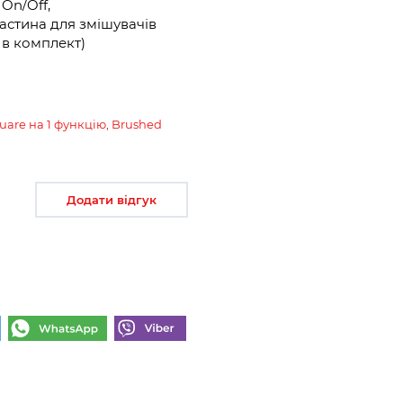
On/Off,
астина для змішувачів
ь в комплект)
are на 1 функцію, Brushed
Додати відгук