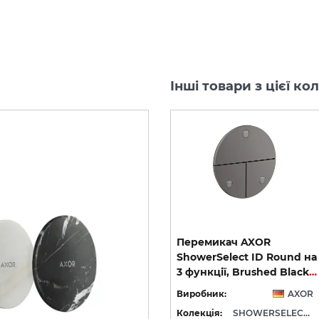
Інші товари з цієї к
Перемикач AXOR
Перемикач AXOR
ShowerSelect ID Square
ShowerSelect ID Round на
Softsquare на 3 функції, Polished Gold Optic (36781990)
на 3 функції, Brushed Black Chrome (36780340)
3 функції, Brushed Black Chrome (36779340)
OR
Виробник:
AXOR
Виробник:
AXOR
WERSELECT ID
Колекція:
SHOWERSELECT ID
Колекція:
SHOWERSELECT ID