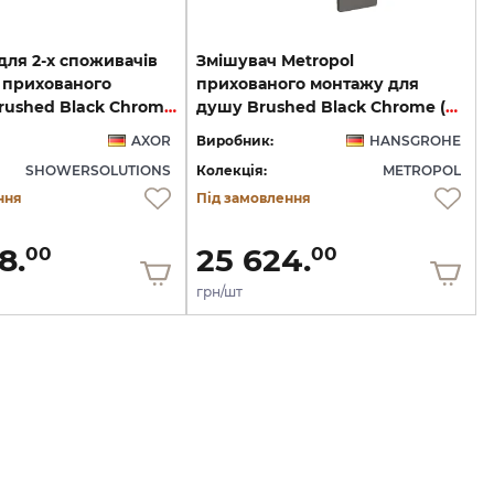
для 2-х споживачів
Змішувач Metropol
t прихованого
прихованого монтажу для
монтажу Brushed Black Chrome 18355340
душу Brushed Black Chrome (32565340)
AXOR
Виробник:
HANSGROHE
SHOWERSOLUTIONS
Колекція:
METROPOL
ння
Під замовлення
8.
25 624.
00
00
грн/шт