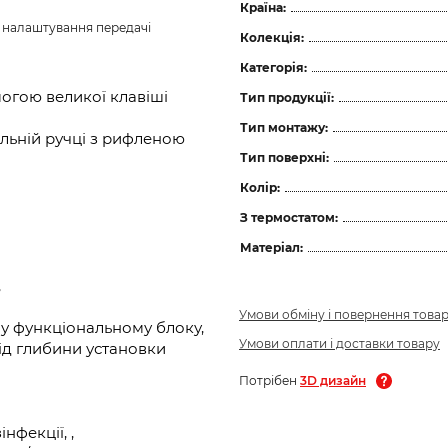
Країна:
з налаштування передачі 
Колекція:
Категорія:
огою великої клавіші
Тип продукції:
Тип монтажу:
льній ручці з рифленою
Тип поверхні:
Колір:
З термостатом:
Матеріал:
,
Умови обміну і повернення това
у функціональному блоку,
Умови оплати і доставки товару
ід глибини установки
Потрібен
3D дизайн
нфекції, ,