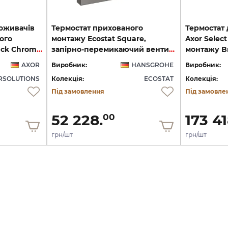
поживачів
Термостат прихованого
Термостат 
ого
монтажу Ecostat Square,
Axor Selec
монтажу Brushed Black Chrome 18357340
запірно-перемикаючий вентиль, 2-ох режимний, Brushed Black Chrome (15714340)
AXOR
Виробник:
HANSGROHE
Виробник:
SOLUTIONS
Колекція:
ECOSTAT
Колекція:
Під замовлення
Під замовле
52 228.
173 41
00
грн/шт
грн/шт