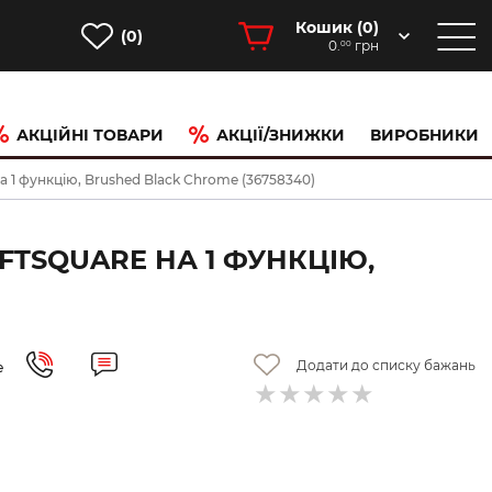
Кошик (
0
)
(0)
0.
грн
00
АКЦІЙНІ ТОВАРИ
АКЦІЇ/ЗНИЖКИ
ВИРОБНИКИ
 1 функцію, Brushed Black Chrome (36758340)
TSQUARE НА 1 ФУНКЦІЮ,
Додати до списку бажань
е