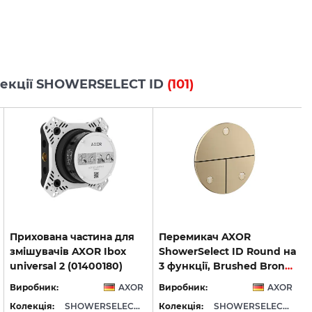
олекції SHOWERSELECT ID
(101)
Прихована частина для
Перемикач AXOR
змішувачів AXOR Ibox
ShowerSelect ID Round на
universal 2 (01400180)
3 функції, Brushed Bronze (36779140)
Виробник:
AXOR
Виробник:
AXOR
Колекція:
SHOWERSELECT ID
Колекція:
SHOWERSELECT ID