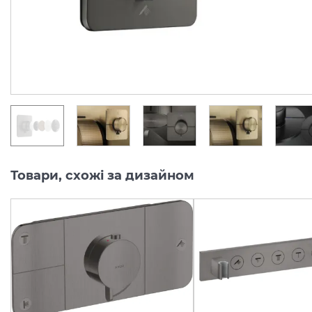
Під замовлення
Під замовлення
46 759.
50 098.
00
00
грн/шт
грн/шт
Товари, схожі за дизайном