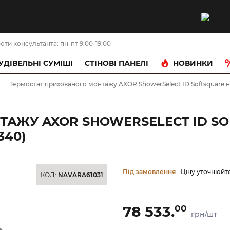
оти консультанта: пн-пт 9:00-19:00
НОВИНКИ
УДІВЕЛЬНІ СУМІШІ
CТІНОВІ ПАНЕЛІ
Термостат прихованого монтажу AXOR ShowerSelect ID Softsquare на
АЖУ AXOR SHOWERSELECT ID SOF
340)
Під замовлення
Ціну уточнюйт
КОД:
NAVARA61031
78 533.
00
грн/шт