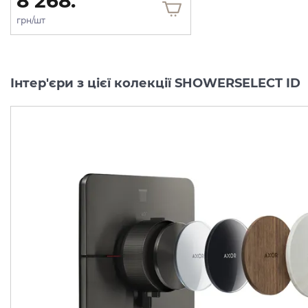
8 268.
грн/шт
Інтер'єри з цієї колекції SHOWERSELECT ID
Перемикач AXOR
Перемикач AXOR
ShowerSelect ID
ShowerSelect ID
Softsquare на 3 функції, Matt Black (36781670)
Виробник:
AXOR
Виробник:
AX
Колекція:
SHOWERSELECT ID
Колекція:
SHO