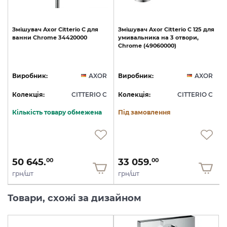
Змішувач
Axor
Citterio
C
для
Змішувач
Axor
Citterio
C
125
для
ванни
Chrome
34420000
умивальника
на
3
отвори,
Chrome
(49060000)
R
Виробник:
AXOR
Виробник:
AXOR
C
Колекція:
CITTERIO C
Колекція:
CITTERIO C
Кількість товару обмежена
Під замовлення
50 645.
33 059.
00
00
грн/шт
грн/шт
Товари, схожі за дизайном