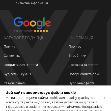
Контактна інформація
КАТАЛОГ ПРОДУКЦІЇ
ІНФОРМАЦІЯ
Плитка
Про нас
Сантехніка
Виробники
Покриття для підлоги
Доставка та оплата
Будівельні суміші
Повернення та обмін
Стінові панелі
Публічна оферта
Новинки
Цей сайт використовує файли cookie
Політика
конфіденційності
Ми використовуємо файли cookie для аналізу трафіку, адаптації
Акційні товари
контенту та реклами для вас, а також дозволяємо ділитися
інформацією в соціальних мережах. Ми ділимося інформацією
Акції/Знижки