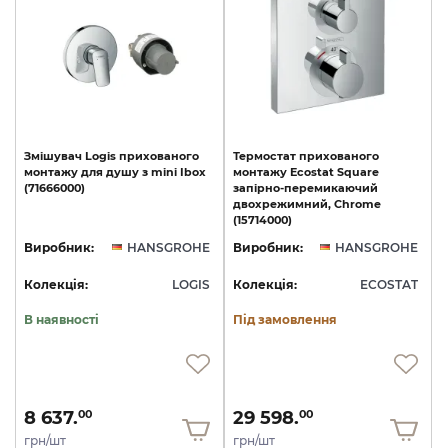
Змішувач
Logis
прихованого
Термостат прихованого
монтажу
для
душу
з
mini
Ibox
монтажу Ecostat Square
(71666000)
запірно-перемикаючий
двохрежимний, Chrome
(15714000)
Виробник:
HANSGROHE
Виробник:
HANSGROHE
Колекція:
LOGIS
Колекція:
ECOSTAT
В наявності
Під замовлення
8 637.
29 598.
00
00
грн/шт
грн/шт