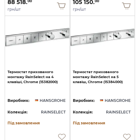
88 518.
105 150.
00
00
грн/шт
грн/шт
Термостат
прихованого
Термостат
прихованого
монтажу
RainSelect
на
4
монтажу
RainSelect
на
5
клавіші,
Chrome
(15382000)
клавіш,
Chrome
(15384000)
Виробник:
HANSGROHE
Виробник:
HANSGROHE
Колекція:
RAINSELECT
Колекція:
RAINSELECT
Під замовлення
Під замовлення