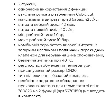
2 функції,
одночасне використання 2 функцій,
важільна ручка з різьбленням Cubic cut,
максимальна витрата при 3 барах: 42 л/хв,
витрата верхній вихід: 42 л/хв,
витрата нижній вихід: 40 л/хв,
мін. робочий тиск: 1 бар,
макс. робочий тиск: 10 бар,
комбінація термостата високої витрати із
запірним клапаном і подвійним перекидним
клапаном для керування 2-ма споживачами,
безпечна зупинка при 40 °C,
регулюється обмеження температури,
приєднувальний розмір: DN20,
тип підключення: базовий комплект,
необхідне додаткове обладнання:
прихована частина для термостата зі стіни
380/120 на 2 функції (арт.36701180) (не входить
в комплект)