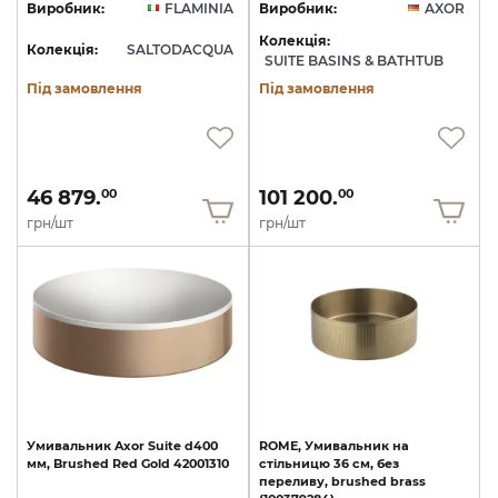
Виробник:
FLAMINIA
Виробник:
AXOR
Колекція:
Колекція:
SALTODACQUA
SUITE BASINS & BATHTUB
Під замовлення
Під замовлення
46 879.
101 200.
00
00
грн/шт
грн/шт
Умивальник
Axor
Suite
d400
ROME,
Умивальник
на
мм,
Brushed
Red
Gold
42001310
стільницю
36
см,
без
переливу,
brushed
brass