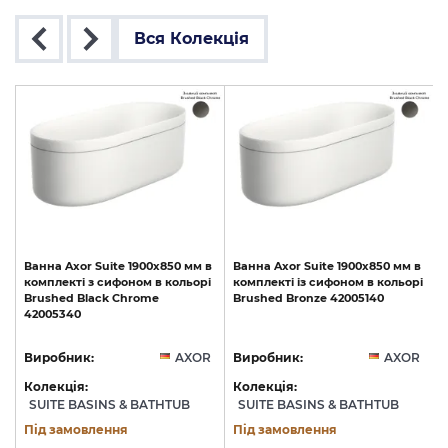
Вся Колекція
Ванна
Axor
Suite
1900x850
мм
в
Ванна
Axor
Suite
1900x850
мм
в
комплекті
з
сифоном
в
кольорі
комплекті
із
сифоном
в
кольорі
Brushed
Black
Chrome
Brushed
Bronze
42005140
42005340
R
Виробник:
AXOR
Виробник:
AXOR
Колекція:
Колекція:
SUITE BASINS & BATHTUB
SUITE BASINS & BATHTUB
Під замовлення
Під замовлення