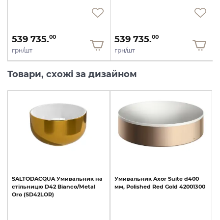
539 735.
539 735.
00
00
грн/шт
грн/шт
Товари, схожі за дизайном
SALTODACQUA
Умивальник
на
Умивальник
Axor
Suite
d400
стільницю
D42
Bianco/Metal
мм,
Polished
Red
Gold
42001300
Oro
(SD42LOR)