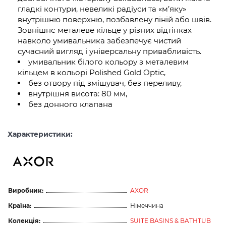
гладкі контури, невеликі радіуси та «м’яку»
внутрішню поверхню, позбавлену ліній або швів.
Зовнішнє металеве кільце у різних відтінках
навколо умивальника забезпечує чистий
сучасний вигляд і універсальну привабливість.
умивальник білого кольору з металевим
кільцем в кольорі Polished Gold Optic,
без отвору під змішувач, без переливу,
внутрішня висота: 80 мм,
без донного клапана
Характеристики:
Виробник:
AXOR
Країна:
Німеччина
Колекція:
SUITE BASINS & BATHTUB