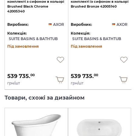
комплекті
з
сифоном
в
кольорі
комплекті
із
сифоном
в
кольорі
Brushed
Black
Chrome
Brushed
Bronze
42005140
42005340
R
Виробник:
AXOR
Виробник:
AXOR
Колекція:
Колекція:
SUITE BASINS & BATHTUB
SUITE BASINS & BATHTUB
Під замовлення
Під замовлення
539 735.
539 735.
00
00
грн/шт
грн/шт
Товари, схожі за дизайном