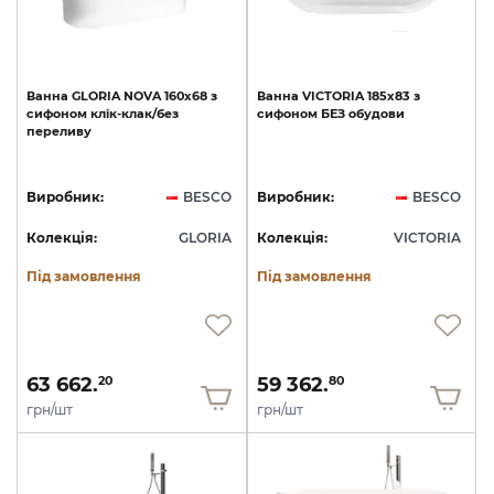
Ванна
GLORIA
NOVA
160х68
з
Ванна
VICTORIA
185х83
з
сифоном
клік-клак/без
сифоном
БЕЗ
обудови
переливу
Виробник:
BESCO
Виробник:
BESCO
Колекція:
GLORIA
Колекція:
VICTORIA
Під замовлення
Під замовлення
63 662.
59 362.
20
80
грн/шт
грн/шт