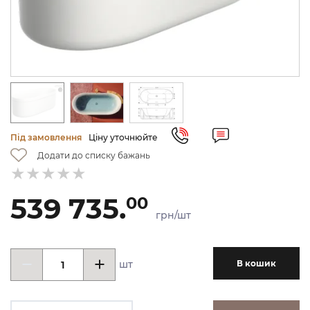
Під замовлення
Ціну уточнюйте
Додати до списку бажань
539 735.
00
грн/шт
шт
В кошик