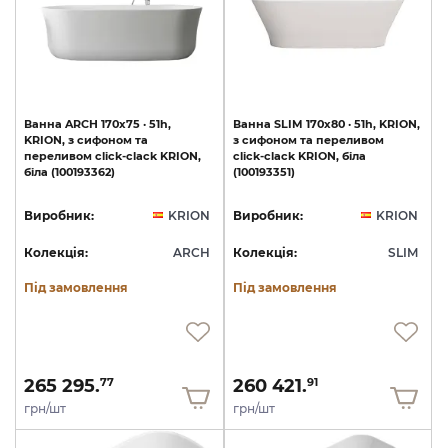
Ванна
ARCH
170x75
·
51h,
Ванна
SLIM
170x80
·
51h,
KRION,
KRION,
з
сифоном
та
з
сифоном
та
переливом
переливом
сlick-clack
KRION,
сlick-clack
KRION,
біла
біла
(100193362)
(100193351)
Виробник:
KRION
Виробник:
KRION
Колекція:
ARCH
Колекція:
SLIM
Під замовлення
Під замовлення
265 295.
260 421.
77
91
грн/шт
грн/шт