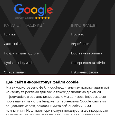
КАТАЛОГ ПРОДУКЦІЇ
ІНФОРМАЦІЯ
Плитка
Про нас
Сантехніка
Виробники
Покриття для підлоги
Доставка та оплата
Будівельні суміші
Повернення та обмін
Стінові панелі
Публічна оферта
Новинки
Цей сайт використовує файли cookie
Політика
конфіденційності
Ми використовуємо файли cookie для аналізу трафіку, адаптації
Акційні товари
контенту та реклами для вас, а також дозволяємо ділитися
інформацією в соціальних мережах. Ми ділимося інформацією
Акції/Знижки
про вашу активність в Інтернеті з партнерами Google: сайтами
соціальних мереж, рекламними та веб-аналітичними
ПРИЄДНУЙТЕСЬ ДО НАС У СОЦМЕРЕЖАХ
компаніями. Наші партнери можуть поєднувати цю інформацію