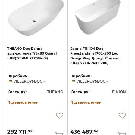
THEANO
Duo
Ванна
Ванна
FINION
Duo
вільностояча
175x80
Quaryl
Freestanding
1700x700
Led
(UBQ175ANH7F200V-01)
DesignRing
Quaryl,
Chrome
(UBQ177FIN7A100V101)
Виробник:
Виробник:
VILLEROY&BOCH
VILLEROY&BOCH
Колекція:
THEANO
Колекція:
FINION
Під замовлення
Під замовлення
292 711.
436 487.
44
52