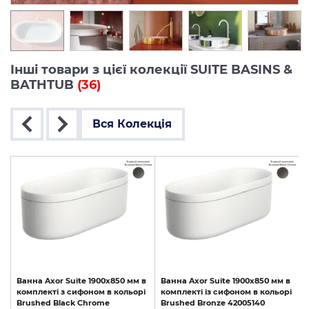
Інші товари з цієї колекції SUITE BASINS &
BATHTUB
(36)
Вся Колекція
Ванна
Axor
Suite
1900x850
мм
в
Ванна
Axor
Suite
1900x850
мм
в
комплекті
з
сифоном
в
кольорі
комплекті
із
сифоном
в
кольорі
Brushed
Black
Chrome
Brushed
Bronze
42005140