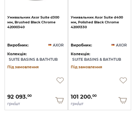
Умивальник
Axor
Suite
d300
Умивальник
Axor
Suite
d400
мм,
Brushed
Black
Chrome
мм,
Polished
Black
Chrome
42000340
42001330
Виробник:
AXOR
Виробник:
AXOR
Колекція:
Колекція:
SUITE BASINS & BATHTUB
SUITE BASINS & BATHTUB
Під замовлення
Під замовлення
92 093.
101 200.
00
00
грн/шт
грн/шт