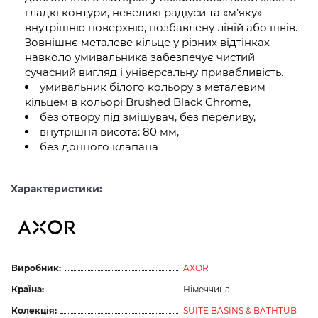
гладкі контури, невеликі радіуси та «м’яку»
внутрішню поверхню, позбавлену ліній або швів.
Зовнішнє металеве кільце у різних відтінках
навколо умивальника забезпечує чистий
сучасний вигляд і універсальну привабливість.
умивальник білого кольору з металевим
кільцем в кольорі Brushed Black Chrome,
без отвору під змішувач, без переливу,
внутрішня висота: 80 мм,
без донного клапана
Характеристики:
Виробник:
AXOR
Країна:
Німеччина
Колекція:
SUITE BASINS & BATHTUB