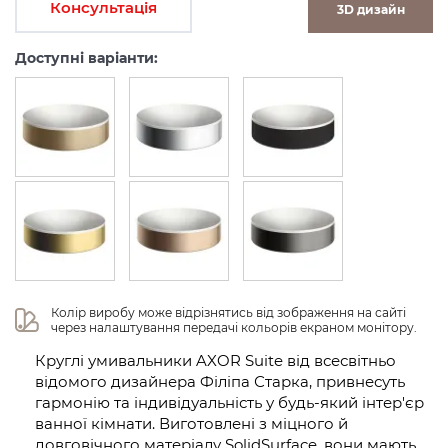
Консультація
3D дизайн
Доступні варіанти:
Колір виробу може відрізнятись від зображення на сайті 
через налаштування передачі кольорів екраном монітору.
Круглі умивальники AXOR Suite від всесвітньо
відомого дизайнера Філіпа Старка, привнесуть
гармонію та індивідуальність у будь-який інтер'єр
ванної кімнати. Виготовлені з міцного й
довговічного матеріалу SolidSurface, вони мають