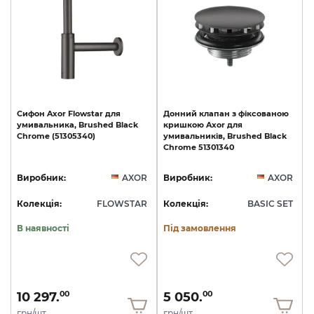
Сифон
Axor
Flowstar
для
Донний
клапан
з
фіксованою
умивальника,
Brushed
Black
кришкою
Axor
для
Chrome
(51305340)
умивальників,
Brushed
Black
Chrome
51301340
Виробник:
AXOR
Виробник:
AXOR
Колекція:
FLOWSTAR
Колекція:
BASIC SET
В наявності
Під замовлення
10 297.
5 050.
00
00
грн/шт
грн/шт