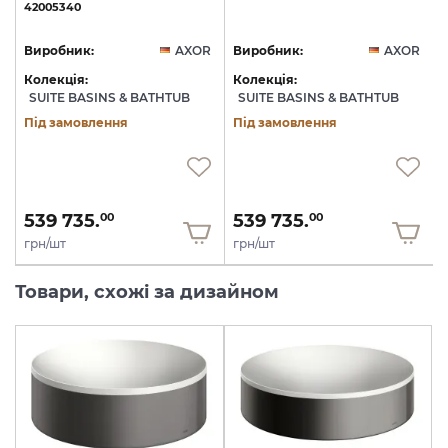
42005340
R
Виробник:
AXOR
Виробник:
AXOR
Колекція:
Колекція:
SUITE BASINS & BATHTUB
SUITE BASINS & BATHTUB
Під замовлення
Під замовлення
539 735.
539 735.
00
00
грн/шт
грн/шт
Товари, схожі за дизайном