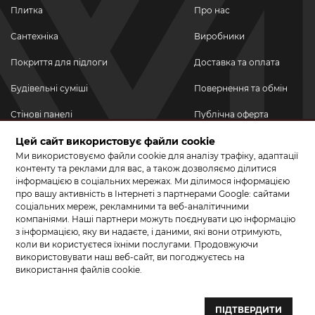
Плитка
Про нас
Сантехніка
Виробники
Покриття для підлоги
Доставка та оплата
Будівельні суміші
Повернення та обмін
Стінові панелі
Публічна оферта
Новинки
Цей сайт використовує файли cookie
Політика
конфіденційності
Ми використовуємо файли cookie для аналізу трафіку, адаптації
Акційні товари
контенту та реклами для вас, а також дозволяємо ділитися
інформацією в соціальних мережах. Ми ділимося інформацією
Акції/Знижки
про вашу активність в Інтернеті з партнерами Google: сайтами
соціальних мереж, рекламними та веб-аналітичними
ПРИЄДНУЙТЕСЬ ДО НАС У СОЦМЕРЕЖАХ
компаніями. Наші партнери можуть поєднувати цю інформацію
з інформацією, яку ви надаєте, і даними, які вони отримують,
коли ви користуєтеся їхніми послугами. Продовжуючи
використовувати наш веб-сайт, ви погоджуєтесь на
використання файлів cookie.
© 2026 КЕРАМА МАРКЕТ. Салон плитки, сантехніки, ламінату та
паркетної дошки.
ПІДТВЕРДИТИ