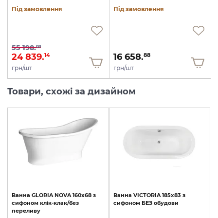
Під замовлення
Під замовлення
55 198.
08
24 839.
16 658.
14
88
грн/шт
грн/шт
Товари, схожі за дизайном
Ванна
GLORIA
NOVA
160х68
з
Ванна
VICTORIA
185х83
з
сифоном
клік-клак/без
сифоном
БЕЗ
обудови
переливу