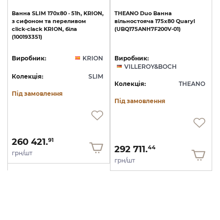
Ванна
SLIM
170x80
·
51h,
KRION,
THEANO
Duo
Ванна
з
сифоном
та
переливом
вільностояча
175x80
Quaryl
сlick-clack
KRION,
біла
(UBQ175ANH7F200V-01)
(100193351)
Виробник:
KRION
Виробник:
VILLEROY&BOCH
Колекція:
SLIM
Колекція:
THEANO
Під замовлення
Під замовлення
260 421.
91
292 711.
44
грн/шт
грн/шт