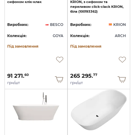
сифоном
клік-клак
KRION,
з
сифоном
та
переливом
сlick-clack
KRION,
біла
(100193362)
Виробник:
BESCO
Виробник:
KRION
Колекція:
GOYA
Колекція:
ARCH
Під замовлення
Під замовлення
91 271.
265 295.
60
77
грн/шт
грн/шт