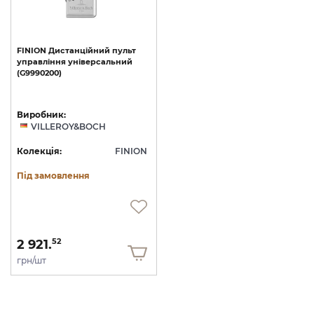
FINION
Дистанційний
пульт
управління
універсальний
(G9990200)
Виробник:
VILLEROY&BOCH
Колекція:
FINION
Під замовлення
2 921.
52
грн/шт