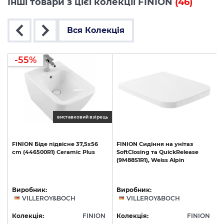
Інші товари з цієї колекції FINION
(46)
Вся Колекція
-55%
виставковий взірець
FINION
Біде
підвісне
37,5x56
FINION
Сидіння
на
унітаз
сm
(446500R1)
Ceramic
Plus
SoftClosing
та
QuickRelease
(9M88S1R1),
Weiss
Alpin
Виробник:
Виробник:
VILLEROY&BOCH
VILLEROY&BOCH
N
Колекція:
FINION
Колекція:
FINION