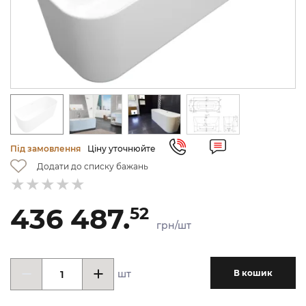
Під замовлення
Ціну уточнюйте
Додати до списку бажань
436 487.
52
грн/шт
шт
В кошик