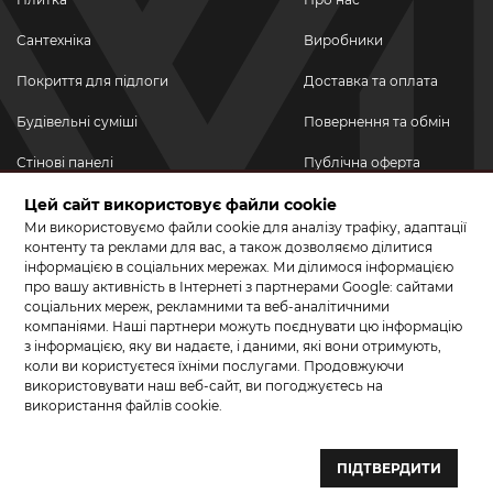
Сантехніка
Виробники
Покриття для підлоги
Доставка та оплата
Будівельні суміші
Повернення та обмін
Стінові панелі
Публічна оферта
Новинки
Цей сайт використовує файли cookie
Політика
конфіденційності
Ми використовуємо файли cookie для аналізу трафіку, адаптації
Акційні товари
контенту та реклами для вас, а також дозволяємо ділитися
інформацією в соціальних мережах. Ми ділимося інформацією
Акції/Знижки
про вашу активність в Інтернеті з партнерами Google: сайтами
соціальних мереж, рекламними та веб-аналітичними
ПРИЄДНУЙТЕСЬ ДО НАС У СОЦМЕРЕЖАХ
компаніями. Наші партнери можуть поєднувати цю інформацію
з інформацією, яку ви надаєте, і даними, які вони отримують,
коли ви користуєтеся їхніми послугами. Продовжуючи
використовувати наш веб-сайт, ви погоджуєтесь на
використання файлів cookie.
© 2026 КЕРАМА МАРКЕТ. Салон плитки, сантехніки, ламінату та
паркетної дошки.
ПІДТВЕРДИТИ
Створення сайту та розробка сайтів — веб–студія ”Бренд–A“