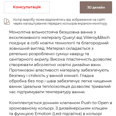
Консультація
3D дизайн
Колір виробу може відрізнятись від зображення на сайті 
через налаштування передачі кольорів екраном монітору.
Монолітна вільностояча безшовна ванна з
ексклюзивного матеріалу Quaryl від Villeroy&Boch
поєднує в собі новітні технології та благородний
зовнішній вигляд. Матеріал складається з
ретельно розробленої суміші кварцу та
санітарного акрилу. Висока пластичність дозволяє
створювати абсолютно новітні дизайни ванн.
Протиковзкі властивості матеріалу забезпечують
безпеку і стійкість у ванній кімнаті. Гладка
обробка без пор і швів забезпечує легке чищення
ванни. Ідеальна теплоізоляція дозволяє тривалий
час підтримувати температуру ванни.
Комплектується донним клапаном Push-to-Open в
хромованому кольорі. З дизайнерським кільцем
та функцією Emotion (Led-підсвітка) в кольорі