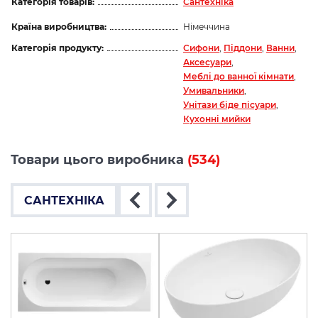
Категорія товарів:
Сантехніка
Країна виробництва:
Німеччина
Категорія продукту:
Сифони
,
Піддони
,
Ванни
,
Аксесуари
,
Меблі до ванної кімнати
,
Умивальники
,
Унітази біде пісуари
,
Кухонні мийки
Товари цього виробника
(534)
САНТЕХНІКА