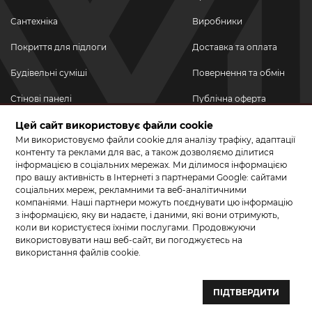
Сантехніка
Виробники
Покриття для підлоги
Доставка та оплата
Будівельні суміші
Повернення та обмін
Стінові панелі
Публічна оферта
Новинки
Цей сайт використовує файли cookie
Політика
конфіденційності
Ми використовуємо файли cookie для аналізу трафіку, адаптації
Акційні товари
контенту та реклами для вас, а також дозволяємо ділитися
інформацією в соціальних мережах. Ми ділимося інформацією
Акції/Знижки
про вашу активність в Інтернеті з партнерами Google: сайтами
соціальних мереж, рекламними та веб-аналітичними
ПРИЄДНУЙТЕСЬ ДО НАС У СОЦМЕРЕЖАХ
компаніями. Наші партнери можуть поєднувати цю інформацію
з інформацією, яку ви надаєте, і даними, які вони отримують,
коли ви користуєтеся їхніми послугами. Продовжуючи
використовувати наш веб-сайт, ви погоджуєтесь на
використання файлів cookie.
© 2026 КЕРАМА МАРКЕТ. Салон плитки, сантехніки, ламінату та
паркетної дошки.
ПІДТВЕРДИТИ
Створення сайту та розробка сайтів — веб–студія ”Бренд–A“