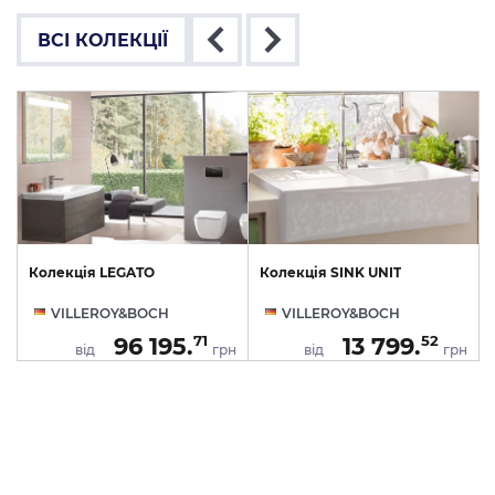
ВСІ КОЛЕКЦІЇ
Колекція LEGATO
Колекція SINK UNIT
VILLEROY&BOCH
VILLEROY&BOCH
96 195.
13 799.
71
52
н
від
грн
від
грн