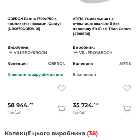
OBERON
Ванна
1700x750
в
ARTIS
Умивальник
на
комплекті
з
ніжками,
Quaryl
стільницю
овальний
без
(UBQ170OBE2V-01)
переливу
61х41
см
Titan
Ceram
(41986101)
Виробник:
Виробник:
VILLEROY&BOCH
VILLEROY&BOCH
E
Колекція:
OBERON
Колекція:
ARTIS
Кількість товару обмежена
В наявності
58 944.
35 724.
77
39
грн/шт
грн/шт
Колекції цього виробника
(38)