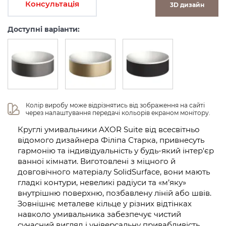
Консультація
3D дизайн
Доступні варіанти:
Колір виробу може відрізнятись від зображення на сайті 
через налаштування передачі кольорів екраном монітору.
Круглі умивальники AXOR Suite від всесвітньо
відомого дизайнера Філіпа Старка, привнесуть
гармонію та індивідуальність у будь-який інтер'єр
ванної кімнати. Виготовлені з міцного й
довговічного матеріалу SolidSurface, вони мають
гладкі контури, невеликі радіуси та «м’яку»
внутрішню поверхню, позбавлену ліній або швів.
Зовнішнє металеве кільце у різних відтінках
навколо умивальника забезпечує чистий
сучасний вигляд і універсальну привабливість.