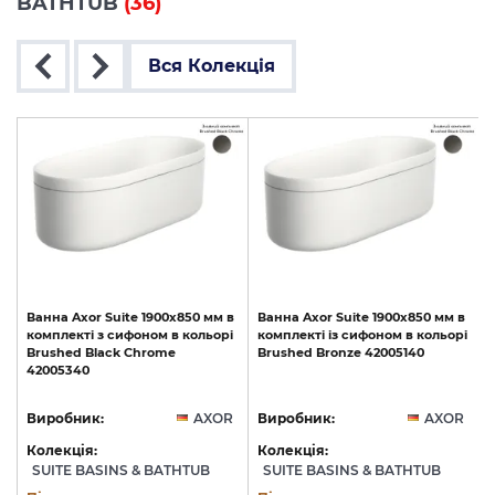
BATHTUB
(36)
Вся Колекція
Ванна
Axor
Suite
1900x850
мм
в
Ванна
Axor
Suite
1900x850
мм
в
комплекті
з
сифоном
в
кольорі
комплекті
із
сифоном
в
кольорі
Brushed
Black
Chrome
Brushed
Bronze
42005140
42005340
R
Виробник:
AXOR
Виробник:
AXOR
Колекція:
Колекція:
SUITE BASINS & BATHTUB
SUITE BASINS & BATHTUB