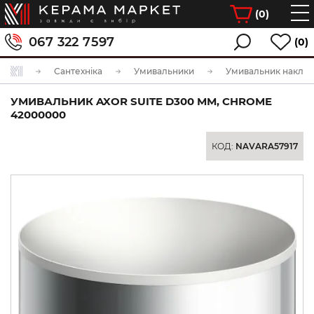
(
0
)
067 322 7597
(0)
Сантехніка
Умивальники
Умивальник накла
УМИВАЛЬНИК AXOR SUITE D300 ММ, CHROME
42000000
КОД:
NAVARA57917