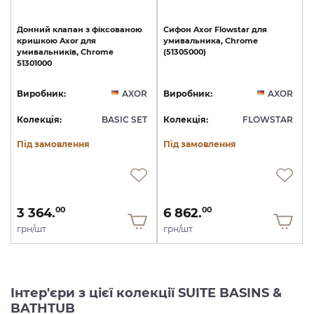
Донний
клапан
з
фіксованою
Сифон
Axor
Flowstar
для
кришкою
Axor
для
умивальника,
Chrome
умивальників,
Chrome
(51305000)
51301000
Виробник:
AXOR
Виробник:
AXOR
Колекція:
BASIC SET
Колекція:
FLOWSTAR
Під замовлення
Під замовлення
3 364.
6 862.
00
00
грн/шт
грн/шт
Інтер'єри з цієї колекції SUITE BASINS &
BATHTUB