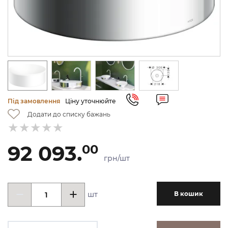
Під замовлення
Ціну уточнюйте
Додати до списку бажань
92 093.
00
грн/шт
шт
В кошик