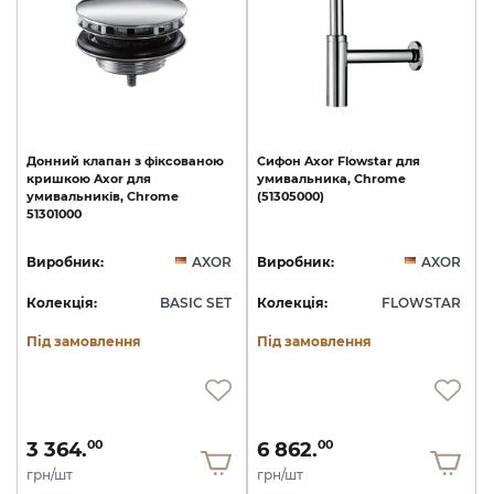
Донний
клапан
з
фіксованою
Сифон
Axor
Flowstar
для
кришкою
Axor
для
умивальника,
Chrome
умивальників,
Chrome
(51305000)
51301000
Виробник:
AXOR
Виробник:
AXOR
Колекція:
BASIC SET
Колекція:
FLOWSTAR
Під замовлення
Під замовлення
3 364.
6 862.
00
00
грн/шт
грн/шт