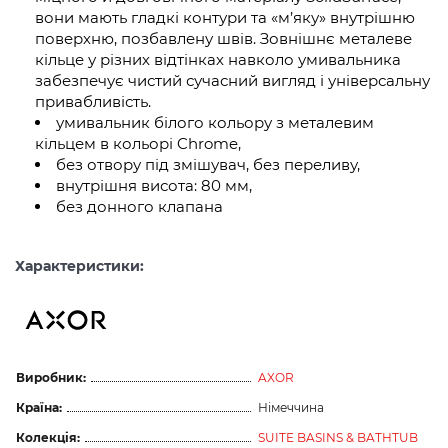
вони мають гладкі контури та «м’яку» внутрішню
поверхню, позбавлену швів. Зовнішнє металеве
кільце у різних відтінках навколо умивальника
забезпечує чистий сучасний вигляд і універсальну
привабливість.
умивальник білого кольору з металевим
кільцем в кольорі Chrome,
без отвору під змішувач, без переливу,
внутрішня висота: 80 мм,
без донного клапана
Характеристики:
Виробник:
AXOR
Країна:
Німеччина
Колекція:
SUITE BASINS & BATHTUB