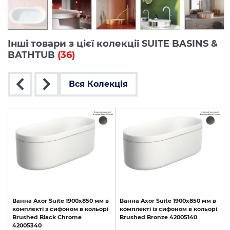
Інші товари з цієї колекції SUITE BASINS &
BATHTUB
(36)
Вся Колекція
Ванна
Axor
Suite
1900x850
мм
в
Ванна
Axor
Suite
1900x850
мм
в
комплекті
з
сифоном
в
кольорі
комплекті
із
сифоном
в
кольорі
Brushed
Black
Chrome
Brushed
Bronze
42005140
42005340