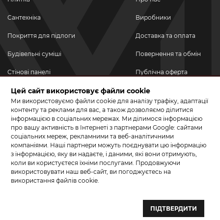
Сантехніка
Виробники
Покриття для підлоги
Доставка та оплата
Будівельні суміші
Повернення та обмін
Стінові панелі
Публічна оферта
Новинки
Цей сайт використовує файли cookie
Політика
конфіденційності
Ми використовуємо файли cookie для аналізу трафіку, адаптації
Акційні товари
контенту та реклами для вас, а також дозволяємо ділитися
інформацією в соціальних мережах. Ми ділимося інформацією
Акції/Знижки
про вашу активність в Інтернеті з партнерами Google: сайтами
соціальних мереж, рекламними та веб-аналітичними
ПРИЄДНУЙТЕСЬ ДО НАС У СОЦМЕРЕЖАХ
компаніями. Наші партнери можуть поєднувати цю інформацію
з інформацією, яку ви надаєте, і даними, які вони отримують,
коли ви користуєтеся їхніми послугами. Продовжуючи
використовувати наш веб-сайт, ви погоджуєтесь на
використання файлів cookie.
© 2026 КЕРАМА МАРКЕТ. Салон плитки, сантехніки, ламінату та
паркетної дошки.
ПІДТВЕРДИТИ
Створення сайту та розробка сайтів — веб–студія ”Бренд–A“