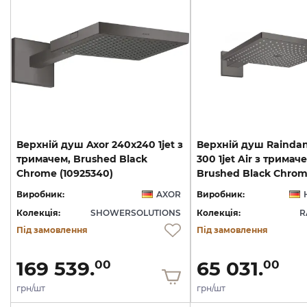
Верхній душ Axor 240х240 1jet з
Верхній душ Raindan
тримачем, Brushed Black
300 1jet Air з тримач
Chrome (10925340)
Виробник:
AXOR
Виробник:
Колекція:
SHOWERSOLUTIONS
Колекція:
R
Під замовлення
Під замовлення
169 539.
65 031.
00
00
грн/шт
грн/шт