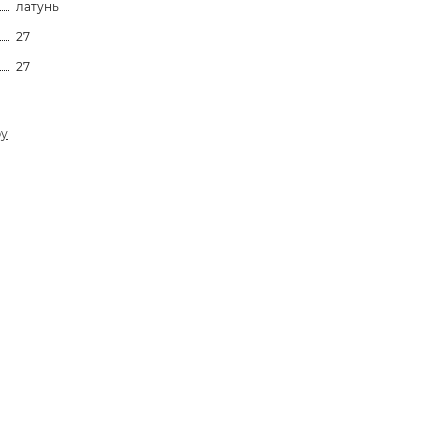
латунь
27
27
ру