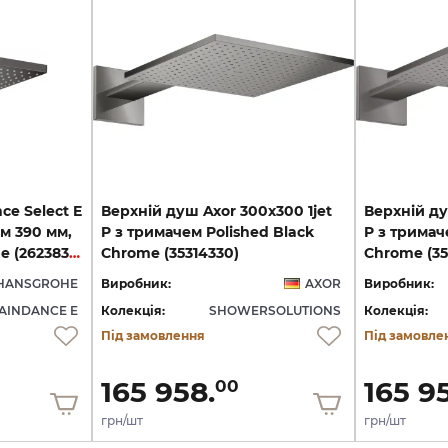
ce Select E
Верхній душ Axor 300х300 1jet
Верхній ду
ем 390 мм,
P з тримачем Polished Black
P з тримач
Brushed Black Chrome (26238340)
Chrome (35314330)
Chrome (35
HANSGROHE
Виробник:
AXOR
Виробник:
AINDANCE E
Колекція:
SHOWERSOLUTIONS
Колекція:
Під замовлення
Під замовле
165 958.
165 9
00
грн/шт
грн/шт