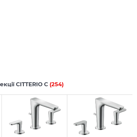
лекції CITTERIO C
(254)