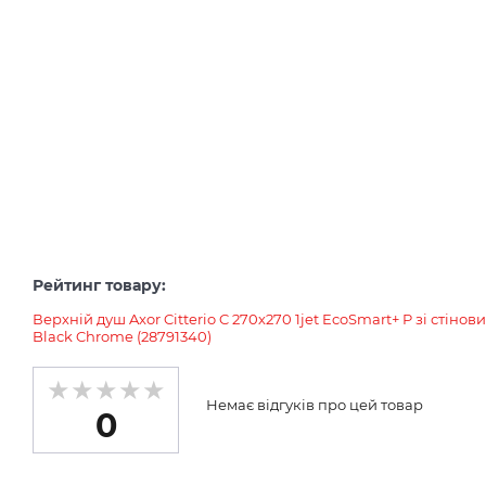
Рейтинг товару:
Верхній душ Axor Citterio C 270х270 1jet EcoSmart+ P зі стін
Black Chrome (28791340)
Немає відгуків про цей товар
0