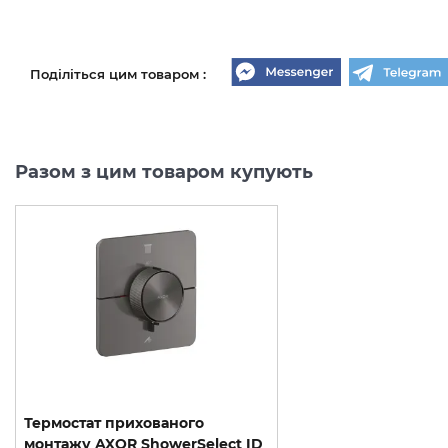
Поділіться цим товаром :
Разом з цим товаром купують
Термостат прихованого
монтажу AXOR ShowerSelect ID