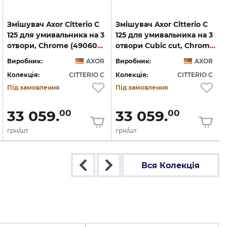
Змішувач Axor Citterio C
Змішувач Axor Citterio C
125 для умивальника на 3
125 для умивальника на 3
отвори, Chrome (49060000)
отвори Cubic cut, Chrome (49061000)
Виробник:
AXOR
Виробник:
AXOR
Колекція:
CITTERIO C
Колекція:
CITTERIO C
Під замовлення
Під замовлення
33 059.
33 059.
00
00
грн/шт
грн/шт
Вся Колекція