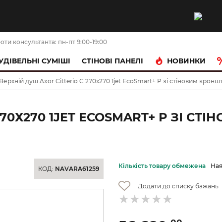
оти консультанта: пн-пт 9:00-19:00
НОВИНКИ
УДІВЕЛЬНІ СУМІШІ
CТІНОВІ ПАНЕЛІ
Верхній душ Axor Citterio C 270х270 1jet EcoSmart+ P зі стіновим крон
270Х270 1JET ECOSMART+ P ЗІ С
Кількість товару обмежена
Ная
КОД:
NAVARA61259
Додати до списку бажань