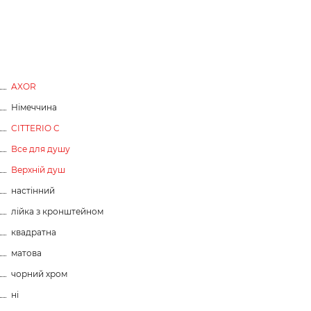
AXOR
Німеччина
CITTERIO C
Все для душу
Верхній душ
настінний
лійка з кронштейном
квадратна
матова
чорний хром
ні