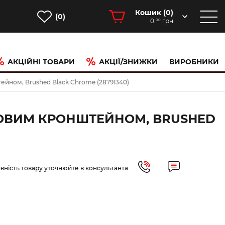
Кошик (
0
)
(0)
0.
грн
00
АКЦІЙНІ ТОВАРИ
АКЦІЇ/ЗНИЖКИ
ВИРОБНИКИ
штейном, Brushed Black Chrome (28791340)
ТІНОВИМ КРОНШТЕЙНОМ, BRUSHED
вність товару уточнюйте в консультанта