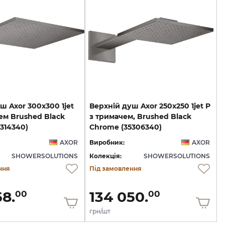
ш Axor 300х300 1jet
Верхній душ Axor 250х250 1jet P
ем Brushed Black
з тримачем, Brushed Black
314340)
Chrome (35306340)
AXOR
Виробник:
AXOR
SHOWERSOLUTIONS
Колекція:
SHOWERSOLUTIONS
ння
Під замовлення
58.
134 050.
00
00
грн/шт