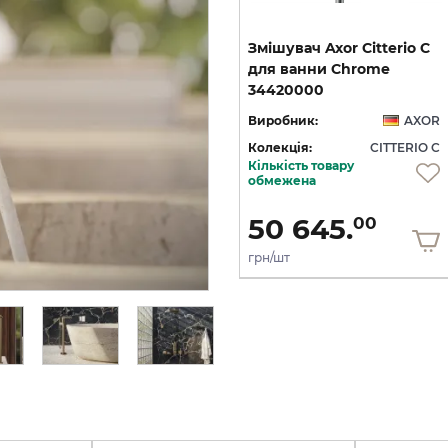
C
Змішувач Axor Citterio C
Змішувач Axor Citterio C
125 CoolStart для
для ванни Chrome
умивальника з донним клапаном pop-up, Matt Black (49030670)
умивальника з донним клапаном pop-up, Polished Gold Optic (49030990)
34420000
OR
Виробник:
AXOR
Виробник:
AXOR
 C
Колекція:
CITTERIO C
Колекція:
CITTERIO C
Кількість товару
Під замовлення
обмежена
36 436.
50 645.
00
00
грн/шт
грн/шт