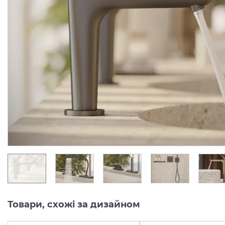
Змішувач Axor Citterio C
Змішувач Axor Citterio 
125 CoolStart для
125 CoolStart для
умивальника з донним клапаном pop-up, Chrome (49030000)
Виробник:
AXOR
Виробник:
AX
Колекція:
CITTERIO C
Колекція:
CITTERIO
Під замовлення
Під замовлення
24 289.
34 007.
00
00
грн/шт
грн/шт
Товари, схожі за дизайном