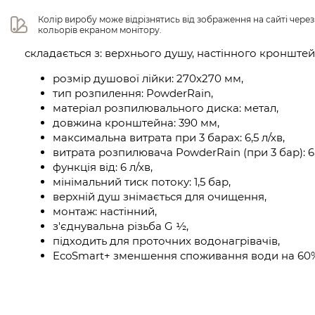
Колір виробу може відрізнятись від зображення на сайті чере
кольорів екраном монітору.
складається з: верхнього душу, настінного кронште
розмір душової лійки: 270х270 мм,
тип розпилення: PowderRain,
матеріал розпилювального диска: метал,
довжина кронштейна: 390 мм,
максимальна витрата при 3 барах: 6,5 л/хв,
витрата розпилювача PowderRain (при 3 бар): 6,5
функція від: 6 л/хв,
мінімальний тиск потоку: 1,5 бар,
верхній душ знімається для очищення,
монтаж: настінний,
з'єднувальна різьба G ½,
підходить для проточних водонагрівачів,
EcoSmart+ зменшення споживання води на 60