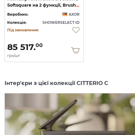
Softsquare на 2 функції, Brushed Black Chrome (36754340)
Виробник:
AXOR
Колекція:
SHOWERSELECT ID
Під замовлення
85 517.
00
грн/шт
Інтер'єри з цієї колекції CITTERIO C