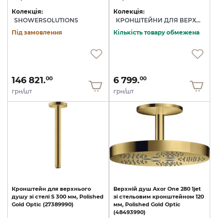
Колекція:
Колекція:
SHOWERSOLUTIONS
КРОНШТЕЙНИ ДЛЯ ВЕРХНЬОГО ДУШУ
Під замовлення
Кількість товару обмежена
146 821.
6 799.
00
00
грн/шт
грн/шт
Кронштейн
для
верхнього
Верхній
душ
Axor
One
280
1jet
душу
зі
стелі
S
300
мм,
Polished
зі
стельовим
кронштейном
120
Gold
Optic
(27389990)
мм,
Polished
Gold
Optic
(48493990)