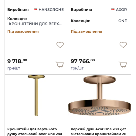
Виробник:
HANSGROHE
Виробник:
AXOR
Колекція:
Колекція:
ONE
КРОНШТЕЙНИ ДЛЯ ВЕРХНЬОГО ДУШУ
Під замовлення
Під замовлення
9 718.
97 766.
00
00
грн/шт
грн/шт
Кронштейн
для
верхнього
Верхній
душ
Axor
One
280
2jet
душу
стельовий
Axor
One
280
зі
стельовим
кронштейном
211