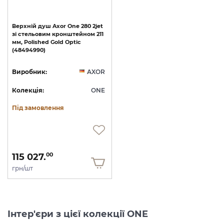
Верхній
душ
Axor
One
280
2jet
зі
стельовим
кронштейном
211
мм,
Polished
Gold
Optic
(48494990)
Виробник:
AXOR
Колекція:
ONE
Під замовлення
115 027.
00
грн/шт
Інтер'єри з цієї колекції ONE