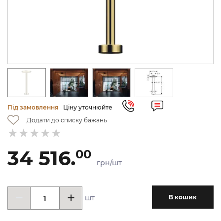
Під замовлення
Ціну уточнюйте
Додати до списку бажань
34 516.
00
грн/шт
шт
В кошик