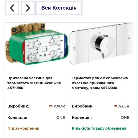
Вся Колекція
Прихована
частина
для
Термостат
для
2-х
споживачів
термостата
зі
стіни
Axor
One
Axor
One
прихованого
45710180
монтажу,
хром
45712000
R
Виробник:
AXOR
Виробник:
AXOR
E
Колекція:
ONE
Колекція:
ONE
Під замовлення
Кількість товару обмежена