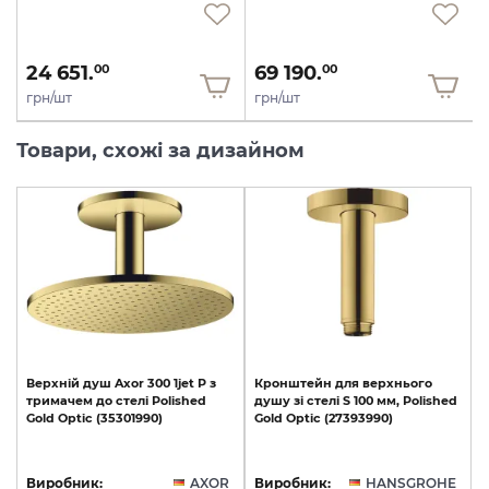
24 651.
69 190.
00
00
грн/шт
грн/шт
Товари, схожі за дизайном
Верхній
душ
Axor
300
1jet
P
з
Кронштейн
для
верхнього
тримачем
до
стелі
Polished
душу
зі
стелі
S
100
мм,
Polished
Gold
Optic
(35301990)
Gold
Optic
(27393990)
Виробник:
AXOR
Виробник:
HANSGROHE