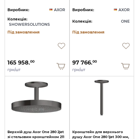
Виробник:
AXOR
Виробник:
AXOR
Колекція:
Колекція:
ONE
SHOWERSOLUTIONS
Під замовлення
Під замовлення
165 958.
97 766.
00
00
грн/шт
грн/шт
Верхній
душ
Axor
One
280
2jet
Кронштейн
для
верхнього
зі
стельовим
кронштейном
211
душу
Axor
One
280
1jet
300
мм,