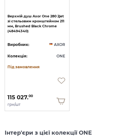
Верхній
душ
Axor
One
280
2jet
зі
стельовим
кронштейном
211
мм,
Brushed
Black
Chrome
(48494340)
Виробник:
AXOR
Колекція:
ONE
Під замовлення
115 027.
00
грн/шт
Інтер'єри з цієї колекції ONE