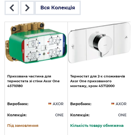
Вся Колекція
Прихована
частина
для
Термостат
для
2-х
споживачів
термостата
зі
стіни
Axor
One
Axor
One
прихованого
45710180
монтажу,
хром
45712000
R
Виробник:
AXOR
Виробник:
AXOR
E
Колекція:
ONE
Колекція:
ONE
Під замовлення
Кількість товару обмежена