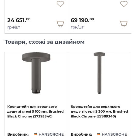
24 651.
69 190.
00
00
грн/шт
грн/шт
Товари, схожі за дизайном
Кронштейн
для
верхнього
Кронштейн
для
верхнього
душу
зі
стелі
S
100
мм,
Brushed
душу
зі
стелі
S
300
мм,
Brushed
Black
Chrome
(27393340)
Black
Chrome
(27389340)
Виробник:
HANSGROHE
Виробник:
HANSGROHE