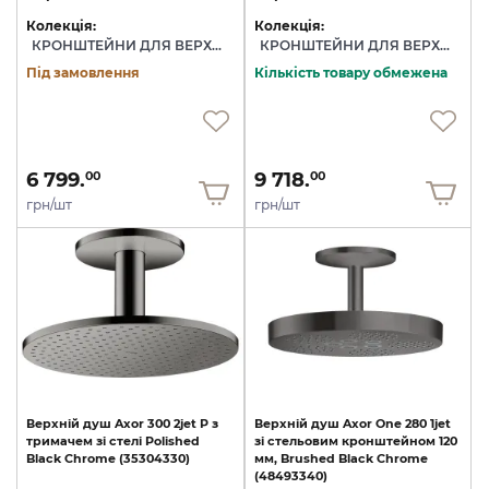
Колекція:
Колекція:
КРОНШТЕЙНИ ДЛЯ ВЕРХНЬОГО ДУШУ
КРОНШТЕЙНИ ДЛЯ ВЕРХНЬОГО ДУШУ
Під замовлення
Кількість товару обмежена
6 799.
9 718.
00
00
грн/шт
грн/шт
Верхній
душ
Axor
300
2jet
P
з
Верхній
душ
Axor
One
280
1jet
тримачем
зі
стелі
Polished
зі
стельовим
кронштейном
120
Black
Chrome
(35304330)
мм,
Brushed
Black
Chrome
(48493340)