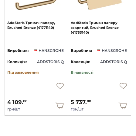
AddStoris
Тримач
паперу,
AddStoris
Тримач
паперу
Brushed
Bronze
(41771140)
закритий,
Brushed
Bronze
(41753140)
Виробник:
HANSGROHE
Виробник:
HANSGROHE
Колекція:
ADDSTORIS Q
Колекція:
ADDSTORIS Q
Під замовлення
В наявності
4 109.
5 737.
00
00
грн/шт
грн/шт