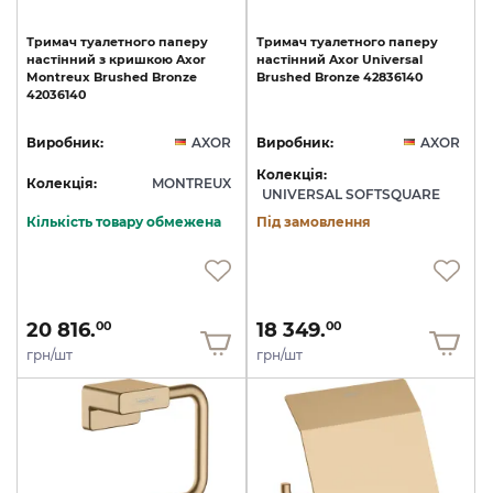
Тримач
туалетного
паперу
Тримач
туалетного
паперу
настінний
з
кришкою
Axor
настінний
Axor
Universal
Montreux
Brushed
Bronze
Brushed
Bronze
42836140
42036140
Виробник:
AXOR
Виробник:
AXOR
Колекція:
Колекція:
MONTREUX
UNIVERSAL SOFTSQUARE
Кількість товару обмежена
Під замовлення
20 816.
18 349.
00
00
грн/шт
грн/шт