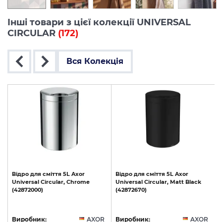
Інші товари з цієї колекції UNIVERSAL
CIRCULAR
(172)
Вся Колекція
о
Відро
для
сміття
5L
Axor
Відро
для
сміття
5L
Axor
Universal
Circular,
Chrome
Universal
Circular,
Matt
Black
(42872000)
(42872670)
R
Виробник:
AXOR
Виробник:
AXOR