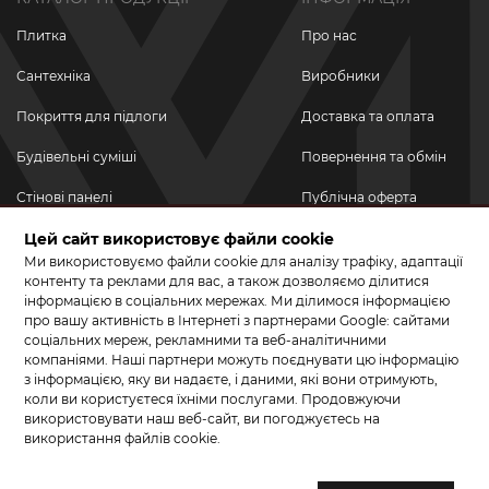
Плитка
Про нас
Сантехніка
Виробники
Покриття для підлоги
Доставка та оплата
Будівельні суміші
Повернення та обмін
Стінові панелі
Публічна оферта
Новинки
Цей сайт використовує файли cookie
Політика
конфіденційності
Ми використовуємо файли cookie для аналізу трафіку, адаптації
Акційні товари
контенту та реклами для вас, а також дозволяємо ділитися
інформацією в соціальних мережах. Ми ділимося інформацією
Акції/Знижки
про вашу активність в Інтернеті з партнерами Google: сайтами
соціальних мереж, рекламними та веб-аналітичними
ПРИЄДНУЙТЕСЬ ДО НАС У СОЦМЕРЕЖАХ
компаніями. Наші партнери можуть поєднувати цю інформацію
з інформацією, яку ви надаєте, і даними, які вони отримують,
коли ви користуєтеся їхніми послугами. Продовжуючи
використовувати наш веб-сайт, ви погоджуєтесь на
використання файлів cookie.
© 2026 КЕРАМА МАРКЕТ. Салон плитки, сантехніки, ламінату та
паркетної дошки.