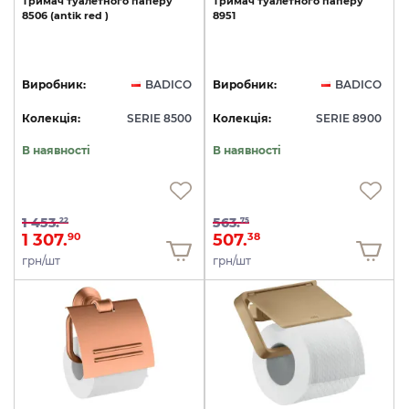
Тримач
туалетного
паперу
Тримач
туалетного
паперу
8506
(antik
red
)
8951
Виробник:
BADICO
Виробник:
BADICO
Колекція:
SERIE 8500
Колекція:
SERIE 8900
В наявності
В наявності
1 453.
563.
22
75
1 307.
507.
90
38
грн/шт
грн/шт