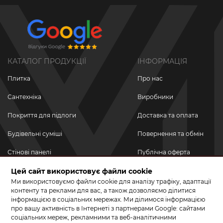
КАТАЛОГ ПРОДУКЦІЇ
ІНФОРМАЦІЯ
Плитка
Про нас
Сантехніка
Виробники
Покриття для підлоги
Доставка та оплата
Будівельні суміші
Повернення та обмін
Стінові панелі
Публічна оферта
Новинки
Цей сайт використовує файли cookie
Політика
конфіденційності
Ми використовуємо файли cookie для аналізу трафіку, адаптації
Акційні товари
контенту та реклами для вас, а також дозволяємо ділитися
інформацією в соціальних мережах. Ми ділимося інформацією
Акції/Знижки
про вашу активність в Інтернеті з партнерами Google: сайтами
соціальних мереж, рекламними та веб-аналітичними