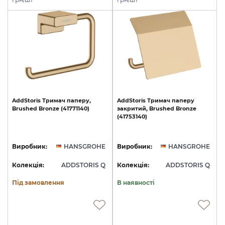
AddStoris
Тримач
паперу,
AddStoris
Тримач
паперу
Brushed
Bronze
(41771140)
закритий,
Brushed
Bronze
(41753140)
Виробник:
HANSGROHE
Виробник:
HANSGROHE
Колекція:
ADDSTORIS Q
Колекція:
ADDSTORIS Q
Під замовлення
В наявності