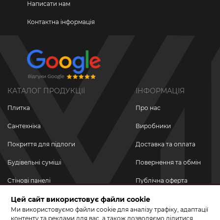
Написати нам
Контактна інформація
КАТАЛОГ ПРОДУКЦІЇ
ІНФОРМАЦІЯ
Плитка
Про нас
Сантехніка
Виробники
Покриття для підлоги
Доставка та оплата
Будівельні суміші
Повернення та обмін
Стінові панелі
Публічна оферта
Новинки
Цей сайт використовує файли cookie
Політика
конфіденційності
Ми використовуємо файли cookie для аналізу трафіку, адаптації
Акційні товари
контенту та реклами для вас, а також дозволяємо ділитися