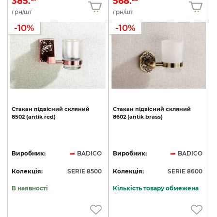
385.
568.
грн/шт
грн/шт
-10%
-10%
Стакан
підвісний
скляний
Стакан
підвісний
скляний
8502
(antik
red)
8602
(antik
brass)
Виробник:
BADICO
Виробник:
BADICO
Колекція:
SERIE 8500
Колекція:
SERIE 8600
В наявності
Кількість товару обмежена