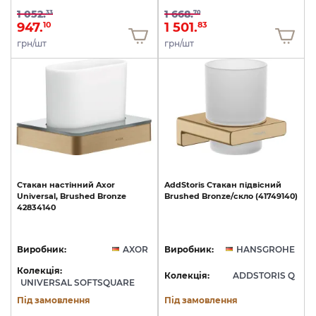
1 052.
1 668.
33
70
947.
1 501.
10
83
грн/шт
грн/шт
Стакан
настінний
Axor
AddStoris
Стакан
підвісний
Universal,
Brushed
Bronze
Brushed
Bronze/скло
(41749140)
42834140
Виробник:
AXOR
Виробник:
HANSGROHE
Колекція:
Колекція:
ADDSTORIS Q
UNIVERSAL SOFTSQUARE
Під замовлення
Під замовлення