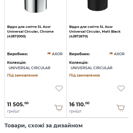
о
Відро
для
сміття
5L
Axor
Відро
для
сміття
5L
Axor
Universal
Circular,
Chrome
Universal
Circular,
Matt
Black
(42872000)
(42872670)
R
Виробник:
AXOR
Виробник:
AXOR
Колекція:
Колекція:
UNIVERSAL CIRCULAR
UNIVERSAL CIRCULAR
Під замовлення
Під замовлення
11 505.
16 110.
00
00
грн/шт
грн/шт
Товари, схожі за дизайном